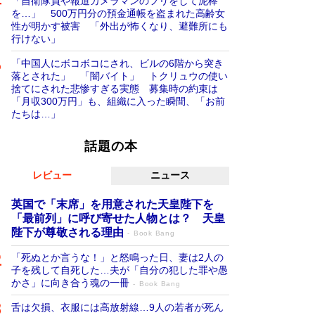
「自衛隊員や報道カメラマンのフリをして泥棒
を…」 500万円分の預金通帳を盗まれた高齢女
性が明かす被害 「外出が怖くなり、避難所にも
行けない」
「中国人にボコボコにされ、ビルの6階から突き
落とされた」 「闇バイト」 トクリュウの使い
捨てにされた悲惨すぎる実態 募集時の約束は
「月収300万円」も、組織に入った瞬間、「お前
たちは…」
話題の本
レビュー
ニュース
英国で「末席」を用意された天皇陛下を
「最前列」に呼び寄せた人物とは？ 天皇
陛下が尊敬される理由
Book Bang
「死ぬとか言うな！」と怒鳴った日、妻は2人の
子を残して自死した…夫が「自分の犯した罪や愚
かさ」に向き合う魂の一冊
Book Bang
舌は欠損、衣服には高放射線…9人の若者が死ん