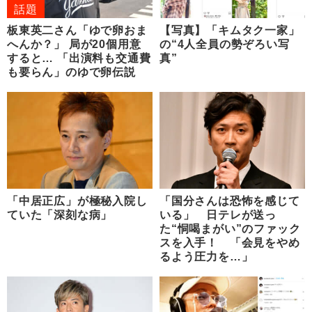
話題
板東英二さん「ゆで卵おま
【写真】「キムタク一家」
へんか？」 局が20個用意
の“4人全員の勢ぞろい写
すると… 「出演料も交通費
真”
も要らん」のゆで卵伝説
「中居正広」が極秘入院し
「国分さんは恐怖を感じて
ていた「深刻な病」
いる」 日テレが送っ
た“恫喝まがい”のファック
スを入手！ 「会見をやめ
るよう圧力を…」