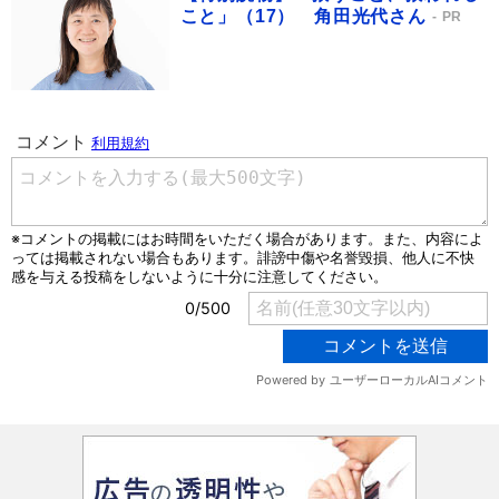
こと」（17） 角田光代さん
PR