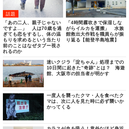
話題
「あの二人、親子じゃない
「4時間霧吹きで保湿しな
ですよ…」 人は70歳を過
がらイルカを運搬」 水族
ぎても恋をするし、体の温
館救出大作戦を職員らが振
もりを求めるという当たり
り返る【能登半島地震】
前のことはなぜタブー視さ
れるのか
迷いクジラ「淀ちゃん」処理までの
10日間に起きた“奇跡”とは？ 海遊
館、大阪市の担当者が明かす
一度人を襲ったクマ・人を食べたク
マは、次に人を見た時に必ず襲いか
かってくる
カラスが血を吸う！意外なほど身近