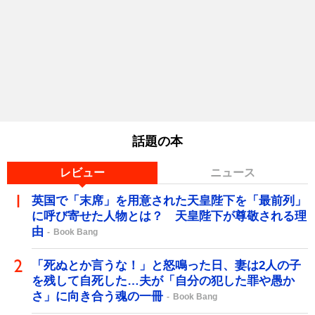
話題の本
レビュー
ニュース
英国で「末席」を用意された天皇陛下を「最前列」
に呼び寄せた人物とは？ 天皇陛下が尊敬される理
由
Book Bang
「死ぬとか言うな！」と怒鳴った日、妻は2人の子
を残して自死した…夫が「自分の犯した罪や愚か
さ」に向き合う魂の一冊
Book Bang