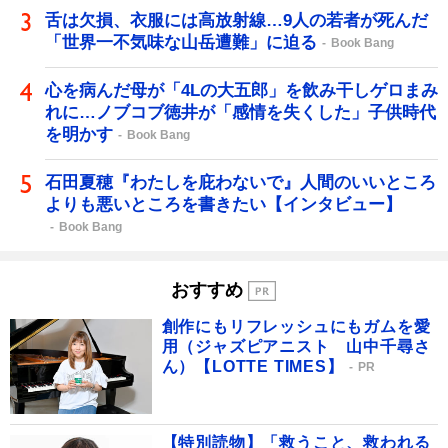
舌は欠損、衣服には高放射線…9人の若者が死んだ
「世界一不気味な山岳遭難」に迫る
Book Bang
心を病んだ母が「4Lの大五郎」を飲み干しゲロまみ
れに…ノブコブ徳井が「感情を失くした」子供時代
を明かす
Book Bang
石田夏穂『わたしを庇わないで』人間のいいところ
よりも悪いところを書きたい【インタビュー】
Book Bang
おすすめ
創作にもリフレッシュにもガムを愛
用（ジャズピアニスト 山中千尋さ
ん）【LOTTE TIMES】
PR
【特別読物】「救うこと、救われる