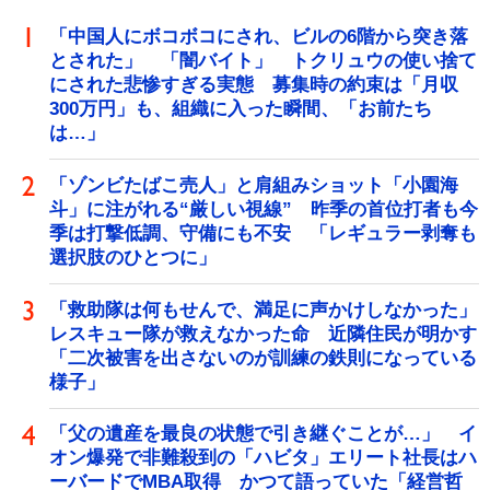
「中国人にボコボコにされ、ビルの6階から突き落
とされた」 「闇バイト」 トクリュウの使い捨て
にされた悲惨すぎる実態 募集時の約束は「月収
300万円」も、組織に入った瞬間、「お前たち
は…」
「ゾンビたばこ売人」と肩組みショット「小園海
斗」に注がれる“厳しい視線” 昨季の首位打者も今
季は打撃低調、守備にも不安 「レギュラー剥奪も
選択肢のひとつに」
「救助隊は何もせんで、満足に声かけしなかった」
レスキュー隊が救えなかった命 近隣住民が明かす
「二次被害を出さないのが訓練の鉄則になっている
様子」
「父の遺産を最良の状態で引き継ぐことが…」 イ
オン爆発で非難殺到の「ハビタ」エリート社長はハ
ーバードでMBA取得 かつて語っていた「経営哲