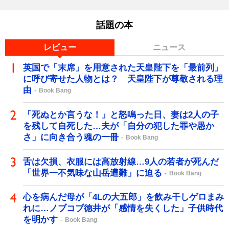
話題の本
レビュー
ニュース
英国で「末席」を用意された天皇陛下を「最前列」
に呼び寄せた人物とは？ 天皇陛下が尊敬される理
由
Book Bang
「死ぬとか言うな！」と怒鳴った日、妻は2人の子
を残して自死した…夫が「自分の犯した罪や愚か
さ」に向き合う魂の一冊
Book Bang
舌は欠損、衣服には高放射線…9人の若者が死んだ
「世界一不気味な山岳遭難」に迫る
Book Bang
心を病んだ母が「4Lの大五郎」を飲み干しゲロまみ
れに…ノブコブ徳井が「感情を失くした」子供時代
を明かす
Book Bang