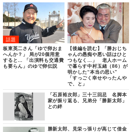
話題
板東英二さん「ゆで卵おま
【後編を読む】「勝おじち
へんか？」 局が20個用意
ゃんの愚痴や悪い話はひと
すると… 「出演料も交通費
つもなく…」 老人ホーム
も要らん」のゆで卵伝説
で暮らす中村玉緒（86）が
明かした“本当の思い”
「すっごく幸せやったんや
で、と」
「石原裕次郎」三十三回忌 名脚本
家が振り返る、兄弟分「勝新太郎」
との絆
勝新太郎、見栄っ張りが高じて借金