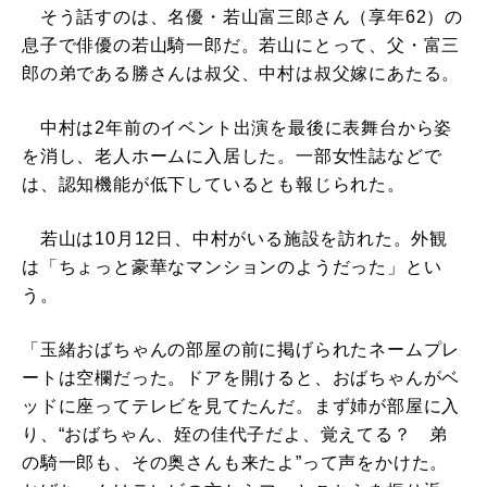
そう話すのは、名優・若山富三郎さん（享年62）の
息子で俳優の若山騎一郎だ。若山にとって、父・富三
郎の弟である勝さんは叔父、中村は叔父嫁にあたる。
中村は2年前のイベント出演を最後に表舞台から姿
を消し、老人ホームに入居した。一部女性誌などで
は、認知機能が低下しているとも報じられた。
若山は10月12日、中村がいる施設を訪れた。外観
は「ちょっと豪華なマンションのようだった」とい
う。
「玉緒おばちゃんの部屋の前に掲げられたネームプレ
ートは空欄だった。ドアを開けると、おばちゃんがベ
ッドに座ってテレビを見てたんだ。まず姉が部屋に入
り、“おばちゃん、姪の佳代子だよ、覚えてる？ 弟
の騎一郎も、その奥さんも来たよ”って声をかけた。