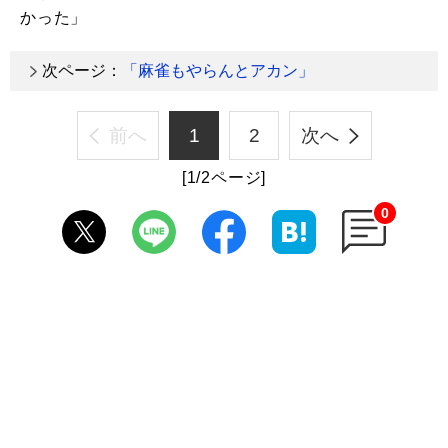
かった」
次ページ：
「麻雀もやらんとアカン」
前へ
1
2
次へ
[1/2ページ]
0