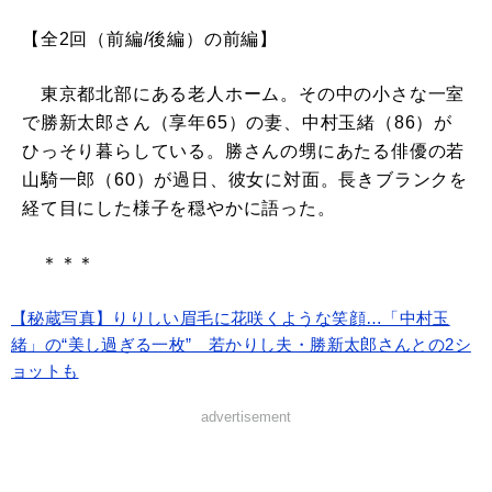
【全2回（前編/後編）の前編】
東京都北部にある老人ホーム。その中の小さな一室
で勝新太郎さん（享年65）の妻、中村玉緒（86）が
ひっそり暮らしている。勝さんの甥にあたる俳優の若
山騎一郎（60）が過日、彼女に対面。長きブランクを
経て目にした様子を穏やかに語った。
＊＊＊
【秘蔵写真】りりしい眉毛に花咲くような笑顔…「中村玉
緒」の“美し過ぎる一枚” 若かりし夫・勝新太郎さんとの2シ
ョットも
advertisement