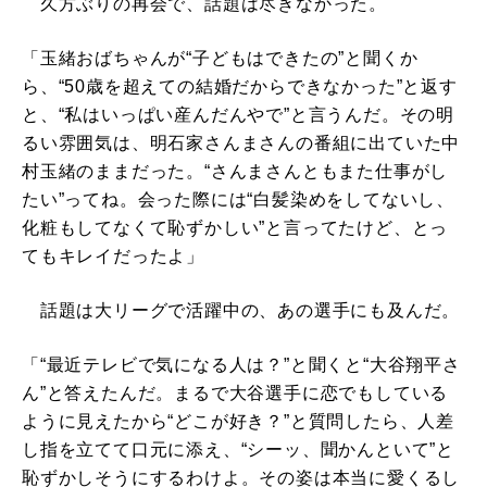
久方ぶりの再会で、話題は尽きなかった。
「玉緒おばちゃんが“子どもはできたの”と聞くか
ら、“50歳を超えての結婚だからできなかった”と返す
と、“私はいっぱい産んだんやで”と言うんだ。その明
るい雰囲気は、明石家さんまさんの番組に出ていた中
村玉緒のままだった。“さんまさんともまた仕事がし
たい”ってね。会った際には“白髪染めをしてないし、
化粧もしてなくて恥ずかしい”と言ってたけど、とっ
てもキレイだったよ」
話題は大リーグで活躍中の、あの選手にも及んだ。
「“最近テレビで気になる人は？”と聞くと“大谷翔平さ
ん”と答えたんだ。まるで大谷選手に恋でもしている
ように見えたから“どこが好き？”と質問したら、人差
し指を立てて口元に添え、“シーッ、聞かんといて”と
恥ずかしそうにするわけよ。その姿は本当に愛くるし