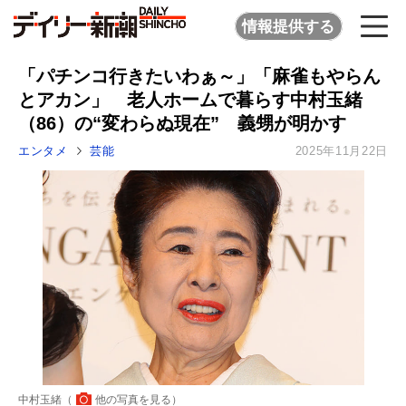
情報提供する
「パチンコ行きたいわぁ～」「麻雀もやらん
とアカン」 老人ホームで暮らす中村玉緒
（86）の“変わらぬ現在” 義甥が明かす
エンタメ
芸能
2025年11月22日
中村玉緒（
他の写真を見る
）