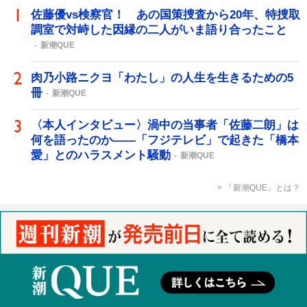
佐藤優vs検察官！ あの国策捜査から20年、特捜取
調室で対峙した因縁の二人がいま語り合ったこと
新潮QUE
肉乃小路ニクヨ「わたし」の人生を生きるための5
冊
新潮QUE
〈本人インタビュー〉渦中の当事者「佐藤二朗」は
何を語ったのか――「フジテレビ」で起きた「橋本
愛」とのハラスメント騒動
新潮QUE
「新潮QUE」とは？