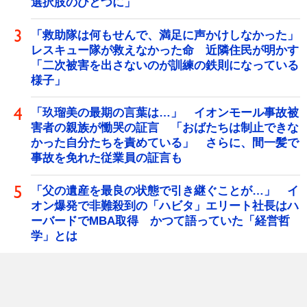
選択肢のひとつに」
「救助隊は何もせんで、満足に声かけしなかった」
レスキュー隊が救えなかった命 近隣住民が明かす
「二次被害を出さないのが訓練の鉄則になっている
様子」
「玖瑠美の最期の言葉は…」 イオンモール事故被
害者の親族が慟哭の証言 「おばたちは制止できな
かった自分たちを責めている」 さらに、間一髪で
事故を免れた従業員の証言も
「父の遺産を最良の状態で引き継ぐことが…」 イ
オン爆発で非難殺到の「ハビタ」エリート社長はハ
ーバードでMBA取得 かつて語っていた「経営哲
学」とは