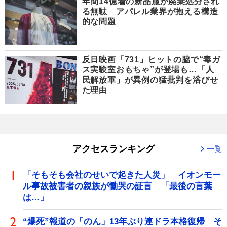
年間14億着の新品服が廃棄処分され
る無駄 アパレル業界が抱える構造
的な問題
反日映画「731」ヒットの脇で“毒ガ
ス実験室おもちゃ”が登場も…「人
民解放軍」が異例の猛批判を浴びせ
た理由
アクセスランキング
一覧
「そもそも会社のせいで起きた人災」 イオンモー
ル事故被害者の親族が慟哭の証言 「最後の言葉
は…」
“爆死”報道の「のん」13年ぶり連ドラ本格復帰 そ