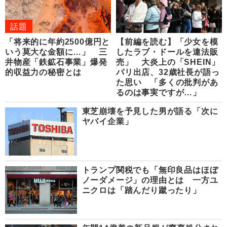
話題
「将来的に年約2500億円と
【前編を読む】「少女を模
いう莫大な金額に…」 三
したラブ・ドールを違法販
井物産「鉄鉱石事業」爆発
売」 大炎上の「SHEIN」
的収益力の秘密とは
パリ出店、32歳社長が語っ
た思い 「多くの批判があ
るのは事実ですが…」
東芝崩壊を予見した男が語る「次に
ヤバイ企業」
トランプ関税でも「無印良品はほぼ
ノーダメージ」の理由とは 一方ユ
ニクロは「踏んだり蹴ったり」