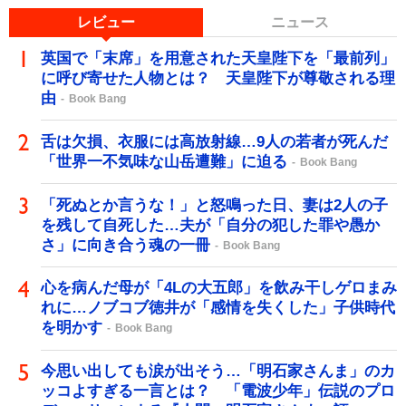
レビュー
ニュース
英国で「末席」を用意された天皇陛下を「最前列」
に呼び寄せた人物とは？ 天皇陛下が尊敬される理
由
Book Bang
舌は欠損、衣服には高放射線…9人の若者が死んだ
「世界一不気味な山岳遭難」に迫る
Book Bang
「死ぬとか言うな！」と怒鳴った日、妻は2人の子
を残して自死した…夫が「自分の犯した罪や愚か
さ」に向き合う魂の一冊
Book Bang
心を病んだ母が「4Lの大五郎」を飲み干しゲロまみ
れに…ノブコブ徳井が「感情を失くした」子供時代
を明かす
Book Bang
今思い出しても涙が出そう…「明石家さんま」のカ
ッコよすぎる一言とは？ 「電波少年」伝説のプロ