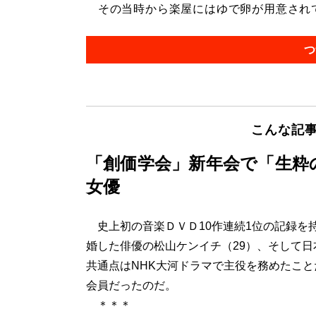
その当時から楽屋にはゆで卵が用意されてい
つ
こんな記
「創価学会」新年会で「生粋
女優
史上初の音楽ＤＶＤ10作連続1位の記録を
婚した俳優の松山ケンイチ（29）、そして日
共通点はNHK大河ドラマで主役を務めたこ
会員だったのだ。
＊＊＊