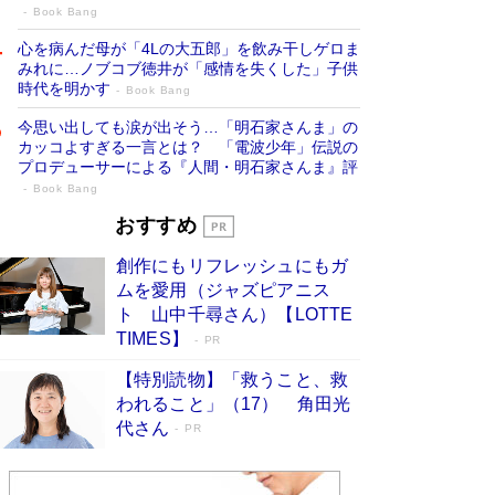
Book Bang
心を病んだ母が「4Lの大五郎」を飲み干しゲロま
みれに…ノブコブ徳井が「感情を失くした」子供
時代を明かす
Book Bang
今思い出しても涙が出そう…「明石家さんま」の
カッコよすぎる一言とは？ 「電波少年」伝説の
プロデューサーによる『人間・明石家さんま』評
Book Bang
「『火垂るの墓』は、大嘘である」原作者
おすすめ
が抱き続けた“自責の念”とは…「自己憐憫
創作にもリフレッシュにもガ
は描きたくない」監督が徹底的にこだわっ
ムを愛用（ジャズピアニス
たこと（後編） #戦争の記憶
Book Bang
ト 山中千尋さん）【LOTTE
「叱って伸びるやつは、褒めたらもっと伸びる」
TIMES】
PR
俳優・高嶋政伸が家族に教わった“人を育てるコ
ツ”…芸への考え方を明かす
Book Bang
【特別読物】「救うこと、救
われること」（17） 角田光
美輪明宏 晩年の回答を集めた『ほほえんで生き
代さん
るための人生相談』がランクイン［エンターテイ
PR
メントベストセラー］
Book Bang
「宇宙兄弟」最終46巻がベストセラー1位 宇宙