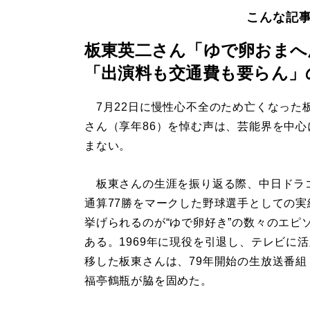
こんな記
板東英二さん「ゆで卵おまへ
「出演料も交通費も要らん」
7月22日に慢性心不全のため亡くなった
さん（享年86）を悼む声は、芸能界を中心
まない。
板東さんの生涯を振り返る際、中日ドラ
通算77勝をマークした野球選手としての実
挙げられるのが“ゆで卵好き”の数々のエピ
ある。1969年に現役を引退し、テレビに
移した板東さんは、79年開始の生放送番組
福亭鶴瓶が脇を固めた。