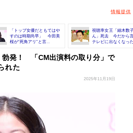
情報提供
「トップ女優だともてはや
視聴率女王「細木数
すのは時期尚早」 今田美
ん」死去 今だから
桜が“死角アリ”と言...
テレビに出なくなったホ
」勃発！ 「CM出演料の取り分」で
られた
2025年11月19日