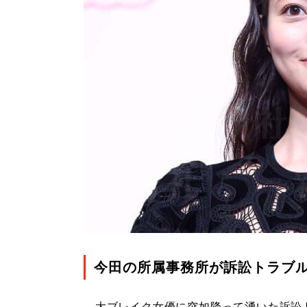
今田の所属事務所が訴訟トラブ
大ブレイク女優に突如降って湧いた訴訟