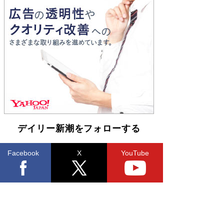
開発への関心を押し上げた18年の物語に幕 特装
版には「宇宙で描かれたマンガ」も収録
Book Bang
友近氏、絶賛！ 鎌倉を舞台に、孤独を抱えた
人々が新たな一歩を踏み出す連作短篇集『海のほ
とりのプラネット』試し読み
Book Bang
デイリー新潮をフォローする
Facebook
X
YouTube