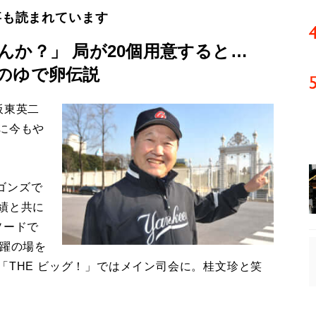
事も読まれています
んか？」 局が20個用意すると…
のゆで卵伝説
板東英二
に今もや
ゴンズで
績と共に
ソードで
活躍の場を
「THE ビッグ！」ではメイン司会に。桂文珍と笑