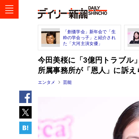
「創価学会」新年会で「生
粋の学会っ子」と紹介され
た「大河主演女優」
今田美桜に「3億円トラブル
所属事務所が「恩人」に訴え
エンタメ
芸能