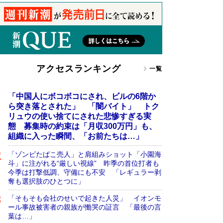
アクセスランキング
一覧
「中国人にボコボコにされ、ビルの6階か
ら突き落とされた」 「闇バイト」 トク
リュウの使い捨てにされた悲惨すぎる実
態 募集時の約束は「月収300万円」も、
組織に入った瞬間、「お前たちは…」
「ゾンビたばこ売人」と肩組みショット「小園海
斗」に注がれる“厳しい視線” 昨季の首位打者も
今季は打撃低調、守備にも不安 「レギュラー剥
奪も選択肢のひとつに」
「そもそも会社のせいで起きた人災」 イオンモ
ール事故被害者の親族が慟哭の証言 「最後の言
葉は…」