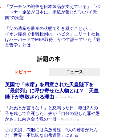
「プーチンの戦争を日本製品が支えている」「パ
ートナー企業が日本に」米紙が報じた“スパイ天
国”の実態
「父の遺産を最良の状態で引き継ぐことが…」
イオン爆発で非難殺到の「ハビタ」エリート社長
はハーバードでMBA取得 かつて語っていた「経
営哲学」とは
話題の本
レビュー
ニュース
英国で「末席」を用意された天皇陛下を
「最前列」に呼び寄せた人物とは？ 天皇
陛下が尊敬される理由
Book Bang
「死ぬとか言うな！」と怒鳴った日、妻は2人の
子を残して自死した…夫が「自分の犯した罪や愚
かさ」に向き合う魂の一冊
Book Bang
舌は欠損、衣服には高放射線…9人の若者が死ん
だ「世界一不気味な山岳遭難」に迫る