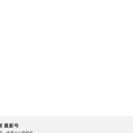
潮 最新号
震 修羅の人間模様