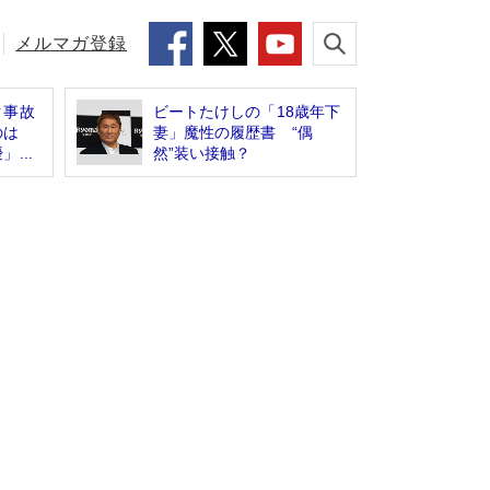
メルマガ登録
ク事故
ビートたけしの「18歳年下
のは
妻」魔性の履歴書 “偶
...
然”装い接触？