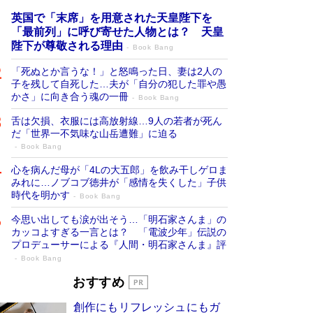
英国で「末席」を用意された天皇陛下を
「最前列」に呼び寄せた人物とは？ 天皇
陛下が尊敬される理由
Book Bang
「死ぬとか言うな！」と怒鳴った日、妻は2人の
子を残して自死した…夫が「自分の犯した罪や愚
かさ」に向き合う魂の一冊
Book Bang
舌は欠損、衣服には高放射線…9人の若者が死ん
だ「世界一不気味な山岳遭難」に迫る
Book Bang
心を病んだ母が「4Lの大五郎」を飲み干しゲロま
みれに…ノブコブ徳井が「感情を失くした」子供
時代を明かす
Book Bang
今思い出しても涙が出そう…「明石家さんま」の
カッコよすぎる一言とは？ 「電波少年」伝説の
プロデューサーによる『人間・明石家さんま』評
Book Bang
「叱って伸びるやつは、褒めたらもっと伸
おすすめ
びる」俳優・高嶋政伸が家族に教わっ
創作にもリフレッシュにもガ
た“人を育てるコツ”…芸への考え方を明か