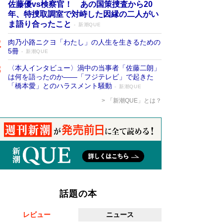
佐藤優vs検察官！ あの国策捜査から20
年、特捜取調室で対峙した因縁の二人がい
ま語り合ったこと
新潮QUE
肉乃小路ニクヨ「わたし」の人生を生きるための
5冊
新潮QUE
〈本人インタビュー〉渦中の当事者「佐藤二朗」
は何を語ったのか――「フジテレビ」で起きた
「橋本愛」とのハラスメント騒動
新潮QUE
「新潮QUE」とは？
話題の本
レビュー
ニュース