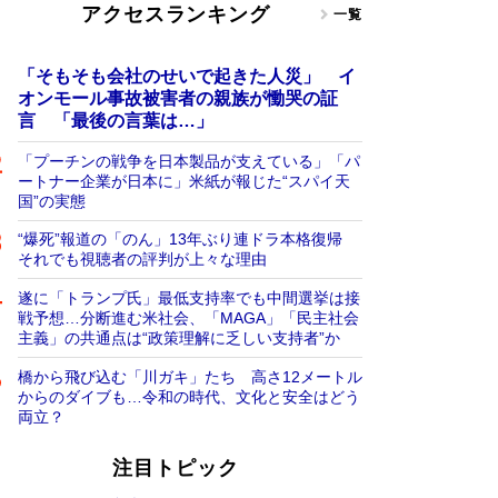
アクセスランキング
一覧
「そもそも会社のせいで起きた人災」 イ
オンモール事故被害者の親族が慟哭の証
言 「最後の言葉は…」
「プーチンの戦争を日本製品が支えている」「パ
ートナー企業が日本に」米紙が報じた“スパイ天
国”の実態
“爆死”報道の「のん」13年ぶり連ドラ本格復帰
それでも視聴者の評判が上々な理由
遂に「トランプ氏」最低支持率でも中間選挙は接
戦予想…分断進む米社会、「MAGA」「民主社会
主義」の共通点は“政策理解に乏しい支持者”か
橋から飛び込む「川ガキ」たち 高さ12メートル
からのダイブも…令和の時代、文化と安全はどう
両立？
注目トピック