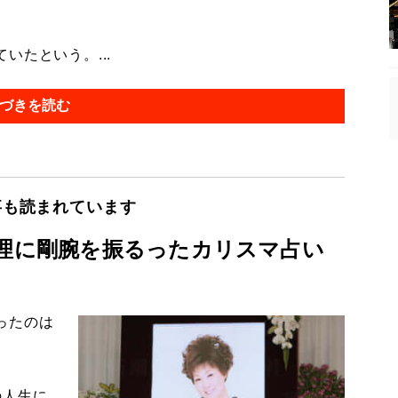
たという。...
づきを読む
事も読まれています
整理に剛腕を振るったカリスマ占い
ったのは
の人生に