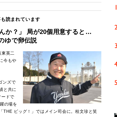
事も読まれています
んか？」 局が20個用意すると…
のゆで卵伝説
板東英二
に今もや
ゴンズで
績と共に
ソードで
活躍の場を
「THE ビッグ！」ではメイン司会に。桂文珍と笑