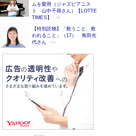
ムを愛用（ジャズピアニス
す
Book Bang
ト 山中千尋さん）【LOTTE
「『火垂るの墓』は、大嘘である」原作者が抱き
TIMES】
PR
続けた“自責の念”とは…「自己憐憫は描きたくな
い」監督が徹底的にこだわったこと（後編） #
【特別読物】「救うこと、救
戦争の記憶
Book Bang
われること」（17） 角田光
代さん
美輪明宏 晩年の回答を集めた『ほほえんで生き
PR
るための人生相談』がランクイン［エンターテイ
メントベストセラー］
Book Bang
「宇宙兄弟」最終46巻がベストセラー1位 宇宙
開発への関心を押し上げた18年の物語に幕 特装
版には「宇宙で描かれたマンガ」も収録
Book Bang
「不意に涙が出そうに…」高嶋政伸が明かし
た“13歳の娘を暴行する役”への葛藤 インティマ
シーコーディネーターに支えられたNHK『大奥』
の裏側
Book Bang