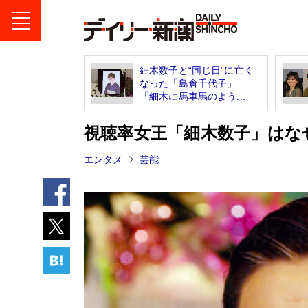
細木数子と“同じ日”に亡く
なった「島倉千代子」
「細木に馬車馬のよう...
視聴率女王「細木数子」はな
エンタメ
芸能