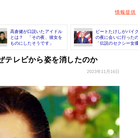
情報提供
高倉健が口説いたアイドル
ビートたけしがバイ
とは？ 「その夜、彼女を
の夜に会いに行った
ものにしたそうです」
「伝説のセクシー女優」
ぜテレビから姿を消したのか
2023年11月16日