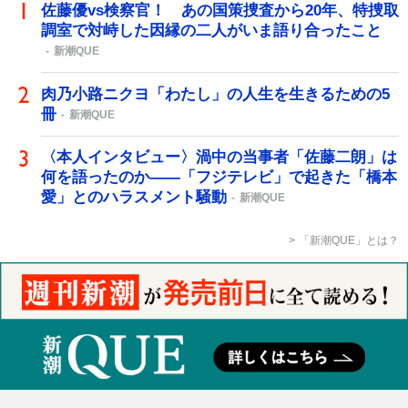
佐藤優vs検察官！ あの国策捜査から20年、特捜取
調室で対峙した因縁の二人がいま語り合ったこと
新潮QUE
肉乃小路ニクヨ「わたし」の人生を生きるための5
冊
新潮QUE
〈本人インタビュー〉渦中の当事者「佐藤二朗」は
何を語ったのか――「フジテレビ」で起きた「橋本
愛」とのハラスメント騒動
新潮QUE
「新潮QUE」とは？