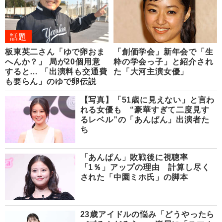
話題
板東英二さん「ゆで卵おま
「創価学会」新年会で「生
へんか？」 局が20個用意
粋の学会っ子」と紹介され
すると… 「出演料も交通費
た「大河主演女優」
も要らん」のゆで卵伝説
【写真】「51歳に見えない」と言わ
れる女優も “豪華すぎて二度見す
るレベル”の「あんぱん」出演者た
ち
「あんぱん」敗戦後に視聴率
「1％」アップの理由 計算し尽く
された「中園ミホ氏」の脚本
23歳アイドルの悩み「どうやったら