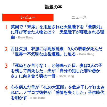
話題の本
レビュー
ニュース
英国で「末席」を用意された天皇陛下を「最前列」
に呼び寄せた人物とは？ 天皇陛下が尊敬される理
由
Book Bang
舌は欠損、衣服には高放射線…9人の若者が死んだ
「世界一不気味な山岳遭難」に迫る
Book Bang
「死ぬとか言うな！」と怒鳴った日、妻は2人の子
を残して自死した…夫が「自分の犯した罪や愚か
さ」に向き合う魂の一冊
Book Bang
心を病んだ母が「4Lの大五郎」を飲み干しゲロまみ
れに…ノブコブ徳井が「感情を失くした」子供時代
を明かす
Book Bang