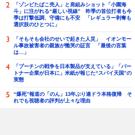
「ゾンビたばこ売人」と肩組みショット「小園海
斗」に注がれる“厳しい視線” 昨季の首位打者も今
季は打撃低調、守備にも不安 「レギュラー剥奪も
選択肢のひとつに」
「そもそも会社のせいで起きた人災」 イオンモー
ル事故被害者の親族が慟哭の証言 「最後の言葉
は…」
「プーチンの戦争を日本製品が支えている」「パー
トナー企業が日本に」米紙が報じた“スパイ天国”の
実態
“爆死”報道の「のん」13年ぶり連ドラ本格復帰 そ
れでも視聴者の評判が上々な理由