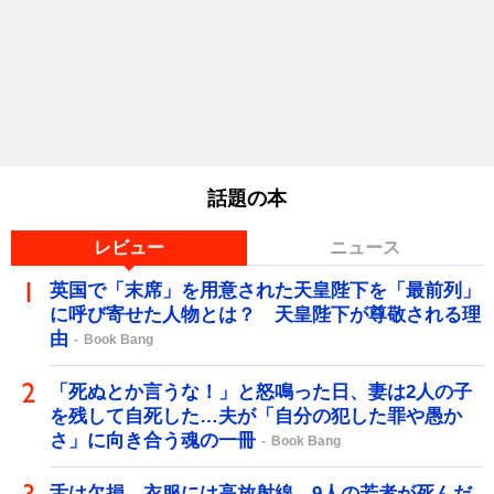
話題の本
レビュー
ニュース
英国で「末席」を用意された天皇陛下を「最前列」
に呼び寄せた人物とは？ 天皇陛下が尊敬される理
由
Book Bang
「死ぬとか言うな！」と怒鳴った日、妻は2人の子
を残して自死した…夫が「自分の犯した罪や愚か
さ」に向き合う魂の一冊
Book Bang
舌は欠損、衣服には高放射線…9人の若者が死んだ