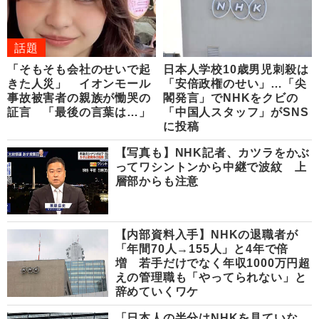
話題
「そもそも会社のせいで起
日本人学校10歳男児刺殺は
きた人災」 イオンモール
「安倍政権のせい」…「尖
事故被害者の親族が慟哭の
閣発言」でNHKをクビの
証言 「最後の言葉は…」
「中国人スタッフ」がSNS
に投稿
【写真も】NHK記者、カツラをかぶ
ってワシントンから中継で波紋 上
層部からも注意
【内部資料入手】NHKの退職者が
「年間70人→155人」と4年で倍
増 若手だけでなく年収1000万円超
えの管理職も「やってられない」と
辞めていくワケ
「日本人の半分はNHKを見ていな