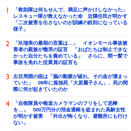
「救助隊は何もせんで、満足に声かけしなかった」
レスキュー隊が救えなかった命 近隣住民が明かす
「二次被害を出さないのが訓練の鉄則になっている
様子」
「玖瑠美の最期の言葉は…」 イオンモール事故被
害者の親族が慟哭の証言 「おばたちは制止できな
かった自分たちを責めている」 さらに、間一髪で
事故を免れた従業員の証言も
左目周囲の痣は「脳の動脈が破れ、その血が溜まっ
ていた」 09年に孤独死「大原麗子さん」、死の間
際に何が起きていたのか
「自衛隊員や報道カメラマンのフリをして泥棒
を…」 500万円分の預金通帳を盗まれた高齢女性
が明かす被害 「外出が怖くなり、避難所にも行け
ない」