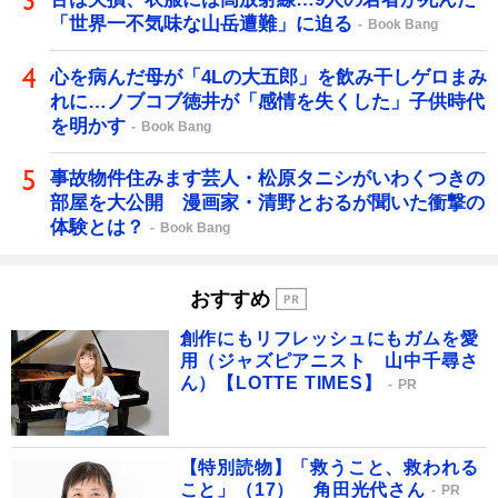
「世界一不気味な山岳遭難」に迫る
Book Bang
心を病んだ母が「4Lの大五郎」を飲み干しゲロまみ
れに…ノブコブ徳井が「感情を失くした」子供時代
を明かす
Book Bang
事故物件住みます芸人・松原タニシがいわくつきの
部屋を大公開 漫画家・清野とおるが聞いた衝撃の
体験とは？
Book Bang
おすすめ
創作にもリフレッシュにもガムを愛
用（ジャズピアニスト 山中千尋さ
ん）【LOTTE TIMES】
PR
【特別読物】「救うこと、救われる
こと」（17） 角田光代さん
PR