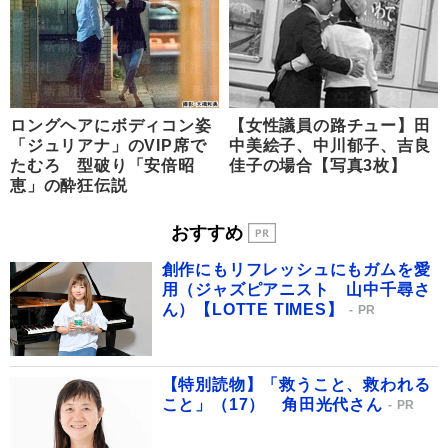
ロングヘアにボディコン姿
【女性議員の路チュー】田
「ジュリアナ」のVIP席で
中美絵子、中川郁子、吉良
たむろ 型破り「安倍昭
佳子の場合【写真3枚】
恵」の酔狂伝説
おすすめ
創作にもリフレッシュにもガムを愛
用（ジャズピアニスト 山中千尋さ
ん）【LOTTE TIMES】
PR
【特別読物】「救うこと、救われる
こと」（17） 角田光代さん
PR