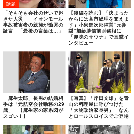
話題
「そもそも会社のせいで起
【後編を読む】「決まった
きた人災」 イオンモール
からには高市総理を支えま
事故被害者の親族が慟哭の
す」小泉進次郎陣営“元参
証言 「最後の言葉は…」
謀”加藤勝信前財務相に
「趣味のサウナ」で直撃イ
ンタビュー
「麻生太郎」長男の結婚相
【写真】「岸田文雄」を青
手は「元航空会社勤務の29
山の料理屋に呼びつけた
歳」 【麻生家の家系図が
「大物政治家長男」 なん
スゴい！】
とロールスロイスでご登場