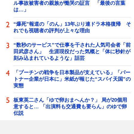
ル事故被害者の親族が慟哭の証言 「最後の言葉
は…」
“爆死”報道の「のん」13年ぶり連ドラ本格復帰 そ
れでも視聴者の評判が上々な理由
“数秒のサービス”で仕事を干された人気司会者「前
田武彦さん」 生涯現役だった気概と「体に秒針が
刻み込まれているような」話芸
「プーチンの戦争を日本製品が支えている」「パー
トナー企業が日本に」米紙が報じた“スパイ天国”の
実態
板東英二さん「ゆで卵おまへんか？」 局が20個用
意すると… 「出演料も交通費も要らん」のゆで卵
伝説