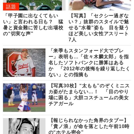
話題
「甲子園に出なくてもい
【写真】「セクシー過ぎな
い」と言われる日も？ 猛
い？」抜群のスタイルで魅
暑と資金難に苦しむ出場校
せる“水着”姿も 目を疑う
の“切実な声”
ほど美しい女性アスリート
7人
「来季もスタンフォード大でプレ
ー」表明も…「佐々木麟太郎」を指
名したソフトバンクに勝算はある
か 「2012年の後悔を繰り返したく
ない」との指摘も
【写真30枚】“太もも”のぞくミニス
カ姿がたまらない…！ 「目のやり
場に困る」大胆コスチュームの美女
チアガール
【報じられなかった角界のタブー】
「貴ノ浪」が命を落とした午前10時
の“ホテル密会”