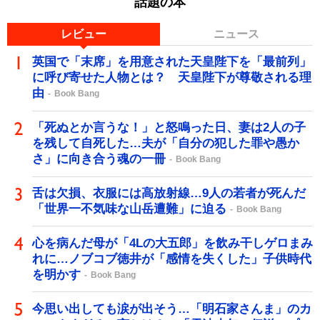
話題の本
レビュー
ニュース
英国で「末席」を用意された天皇陛下を「最前列」
に呼び寄せた人物とは？ 天皇陛下が尊敬される理
由
Book Bang
「死ぬとか言うな！」と怒鳴った日、妻は2人の子
を残して自死した…夫が「自分の犯した罪や愚か
さ」に向き合う魂の一冊
Book Bang
舌は欠損、衣服には高放射線…9人の若者が死んだ
「世界一不気味な山岳遭難」に迫る
Book Bang
心を病んだ母が「4Lの大五郎」を飲み干しゲロまみ
れに…ノブコブ徳井が「感情を失くした」子供時代
を明かす
Book Bang
今思い出しても涙が出そう…「明石家さんま」のカ