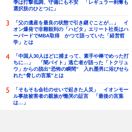
季は打撃低調、守備にも不安 「レギュラー剥奪も
選択肢のひとつに」
「父の遺産を最良の状態で引き継ぐことが…」 イ
オン爆発で非難殺到の「ハビタ」エリート社長はハ
ーバードでMBA取得 かつて語っていた「経営哲
学」とは
「中国人30人ほどに捕まって、素手や棒でめった打
ちに…」 「闇バイト」逃亡者が語った「トクリュ
ウ」からの脱出“恐怖の瞬間” 入れ墨男に浴びせら
れた“脅しの言葉”とは
「そもそも会社のせいで起きた人災」 イオンモー
ル事故被害者の親族が慟哭の証言 「最後の言葉
は…」