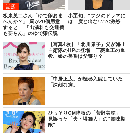
話題
板東英二さん「ゆで卵おま
小栗旬、“フジのドラマに
へんか？」 局が20個用意
は二度と出ない”の激怒
すると… 「出演料も交通費
も要らん」のゆで卵伝説
【写真4枚】「北川景子」父が海上
自衛隊のHPに登場 三菱重工の重
役、娘の美形は父譲り？
「中居正広」が極秘入院していた
「深刻な病」
ひっそりCM降板の「菅野美穂」
見誤った「夫・堺雅人」の“賞味期
限”