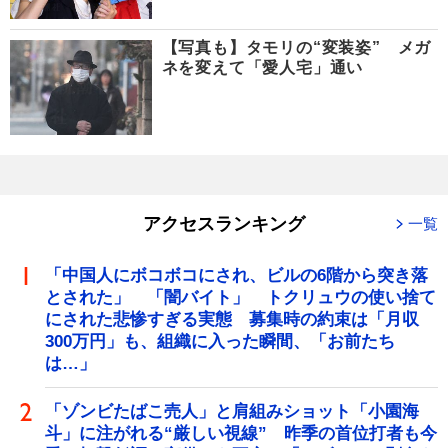
【写真も】タモリの“変装姿” メガ
ネを変えて「愛人宅」通い
アクセスランキング
一覧
「中国人にボコボコにされ、ビルの6階から突き落
とされた」 「闇バイト」 トクリュウの使い捨て
にされた悲惨すぎる実態 募集時の約束は「月収
300万円」も、組織に入った瞬間、「お前たち
は…」
「ゾンビたばこ売人」と肩組みショット「小園海
斗」に注がれる“厳しい視線” 昨季の首位打者も今