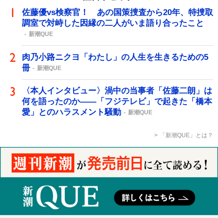
佐藤優vs検察官！ あの国策捜査から20年、特捜取
調室で対峙した因縁の二人がいま語り合ったこと
新潮QUE
肉乃小路ニクヨ「わたし」の人生を生きるための5
冊
新潮QUE
〈本人インタビュー〉渦中の当事者「佐藤二朗」は
何を語ったのか――「フジテレビ」で起きた「橋本
愛」とのハラスメント騒動
新潮QUE
「新潮QUE」とは？