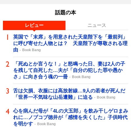
話題の本
レビュー
ニュース
英国で「末席」を用意された天皇陛下を「最前列」
に呼び寄せた人物とは？ 天皇陛下が尊敬される理
由
Book Bang
「死ぬとか言うな！」と怒鳴った日、妻は2人の子
を残して自死した…夫が「自分の犯した罪や愚か
さ」に向き合う魂の一冊
Book Bang
舌は欠損、衣服には高放射線…9人の若者が死んだ
「世界一不気味な山岳遭難」に迫る
Book Bang
心を病んだ母が「4Lの大五郎」を飲み干しゲロまみ
れに…ノブコブ徳井が「感情を失くした」子供時代
を明かす
Book Bang