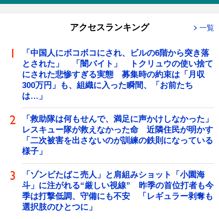
アクセスランキング
一覧
「中国人にボコボコにされ、ビルの6階から突き落
とされた」 「闇バイト」 トクリュウの使い捨て
にされた悲惨すぎる実態 募集時の約束は「月収
300万円」も、組織に入った瞬間、「お前たち
は…」
「救助隊は何もせんで、満足に声かけしなかった」
レスキュー隊が救えなかった命 近隣住民が明かす
「二次被害を出さないのが訓練の鉄則になっている
様子」
「ゾンビたばこ売人」と肩組みショット「小園海
斗」に注がれる“厳しい視線” 昨季の首位打者も今
季は打撃低調、守備にも不安 「レギュラー剥奪も
選択肢のひとつに」