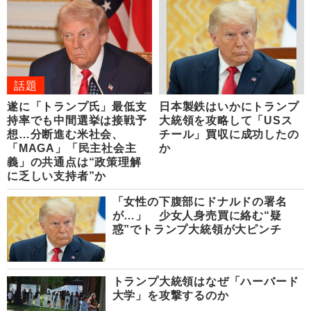
話題
遂に「トランプ氏」最低支
日本製鉄はいかにトランプ
持率でも中間選挙は接戦予
大統領を攻略して「USス
想…分断進む米社会、
チール」買収に成功したの
「MAGA」「民主社会主
か
義」の共通点は“政策理解
に乏しい支持者”か
「女性の下腹部にドナルドの署名
が…」 少女人身売買に絡む“疑
惑”でトランプ大統領が大ピンチ
トランプ大統領はなぜ「ハーバード
大学」を攻撃するのか