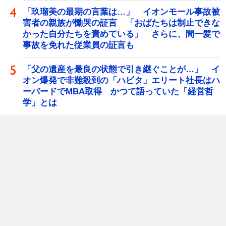
「玖瑠美の最期の言葉は…」 イオンモール事故被
害者の親族が慟哭の証言 「おばたちは制止できな
かった自分たちを責めている」 さらに、間一髪で
事故を免れた従業員の証言も
「父の遺産を最良の状態で引き継ぐことが…」 イ
オン爆発で非難殺到の「ハビタ」エリート社長はハ
ーバードでMBA取得 かつて語っていた「経営哲
学」とは