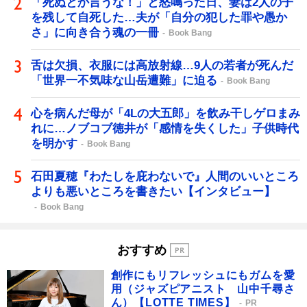
「死ぬとか言うな！」と怒鳴った日、妻は2人の子
を残して自死した…夫が「自分の犯した罪や愚か
さ」に向き合う魂の一冊
Book Bang
舌は欠損、衣服には高放射線…9人の若者が死んだ
「世界一不気味な山岳遭難」に迫る
Book Bang
心を病んだ母が「4Lの大五郎」を飲み干しゲロまみ
れに…ノブコブ徳井が「感情を失くした」子供時代
を明かす
Book Bang
石田夏穂『わたしを庇わないで』人間のいいところ
よりも悪いところを書きたい【インタビュー】
Book Bang
おすすめ
創作にもリフレッシュにもガムを愛
用（ジャズピアニスト 山中千尋さ
ん）【LOTTE TIMES】
PR