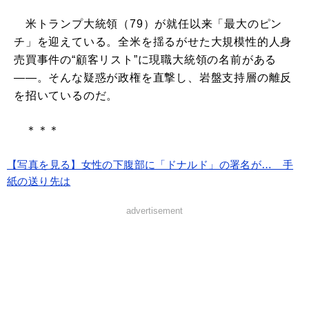
米トランプ大統領（79）が就任以来「最大のピン
チ」を迎えている。全米を揺るがせた大規模性的人身
売買事件の“顧客リスト”に現職大統領の名前がある
――。そんな疑惑が政権を直撃し、岩盤支持層の離反
を招いているのだ。
＊＊＊
【写真を見る】女性の下腹部に「ドナルド」の署名が… 手
紙の送り先は
advertisement