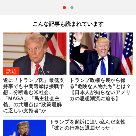
こんな記事も読まれています
話題
遂に「トランプ氏」最低支
トランプ政権を裏から操
持率でも中間選挙は接戦予
る”危険な人物たち”とは？
想…分断進む米社会、
【日本人が知らないアメリ
「MAGA」「民主社会主
カの思想潮流に迫る】
義」の共通点は“政策理解
に乏しい支持者”か
トランプを起訴に追い込んだ女性
「彼との行為は退屈だった」