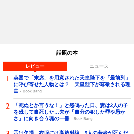
話題の本
レビュー
ニュース
英国で「末席」を用意された天皇陛下を「最前列」
に呼び寄せた人物とは？ 天皇陛下が尊敬される理
由
Book Bang
「死ぬとか言うな！」と怒鳴った日、妻は2人の子
を残して自死した…夫が「自分の犯した罪や愚か
さ」に向き合う魂の一冊
Book Bang
舌は欠損、衣服には高放射線…9人の若者が死んだ