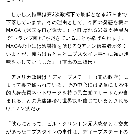
「しかし支持率は第2次政権下で最低となる37％まで
下落しています。その理由として、今回の疑惑を機に
MAGA（米国を再び偉大に）と呼ばれる岩盤支持層内
で“トランプ離れ”が起きていることが挙げられます。
MAGAの中には陰謀論を信じるQアノン信奉者が多く
いますが、彼らはもともとエプスタイン事件に強い興
味を示していました」（前出の三牧氏）
アメリカ政府は「ディープステート（闇の政府）に
よって裏で操られている。その中心には児童による性
的人身売買ネットワークを持つ民主党エリートらが含
まれる」との荒唐無稽な世界観を信じているとされる
Qアノン派だが、
「彼らにとって、ビル・クリントン元大統領とも交友
があったエプスタインの事件は、ディープステートの