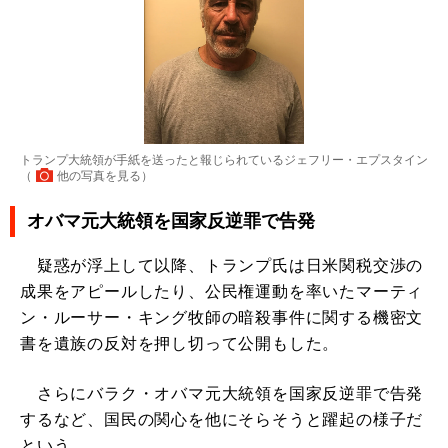
トランプ大統領が手紙を送ったと報じられているジェフリー・エプスタイン
（
他の写真を見る
）
オバマ元大統領を国家反逆罪で告発
疑惑が浮上して以降、トランプ氏は日米関税交渉の
成果をアピールしたり、公民権運動を率いたマーティ
ン・ルーサー・キング牧師の暗殺事件に関する機密文
書を遺族の反対を押し切って公開もした。
さらにバラク・オバマ元大統領を国家反逆罪で告発
するなど、国民の関心を他にそらそうと躍起の様子だ
という。