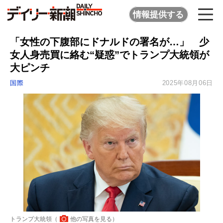
情報提供する
「女性の下腹部にドナルドの署名が…」 少
女人身売買に絡む“疑惑”でトランプ大統領が
大ピンチ
国際
2025年08月06日
トランプ大統領（
他の写真を見る
）