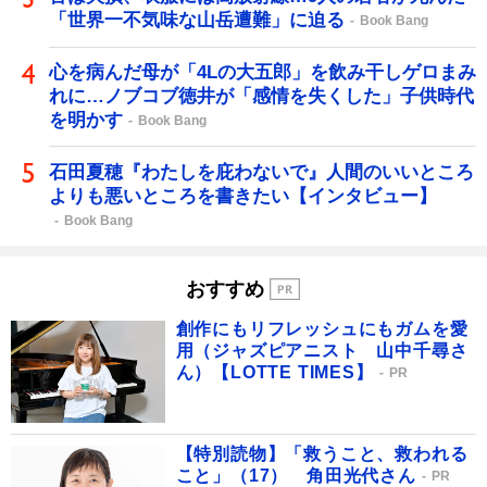
「世界一不気味な山岳遭難」に迫る
Book Bang
心を病んだ母が「4Lの大五郎」を飲み干しゲロまみ
れに…ノブコブ徳井が「感情を失くした」子供時代
を明かす
Book Bang
石田夏穂『わたしを庇わないで』人間のいいところ
よりも悪いところを書きたい【インタビュー】
Book Bang
おすすめ
創作にもリフレッシュにもガムを愛
用（ジャズピアニスト 山中千尋さ
ん）【LOTTE TIMES】
PR
【特別読物】「救うこと、救われる
こと」（17） 角田光代さん
PR