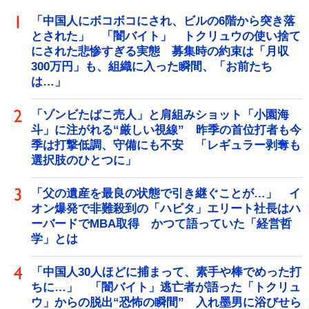
「中国人にボコボコにされ、ビルの6階から突き落
とされた」 「闇バイト」 トクリュウの使い捨て
にされた悲惨すぎる実態 募集時の約束は「月収
300万円」も、組織に入った瞬間、「お前たち
は…」
「ゾンビたばこ売人」と肩組みショット「小園海
斗」に注がれる“厳しい視線” 昨季の首位打者も今
季は打撃低調、守備にも不安 「レギュラー剥奪も
選択肢のひとつに」
「父の遺産を最良の状態で引き継ぐことが…」 イ
オン爆発で非難殺到の「ハビタ」エリート社長はハ
ーバードでMBA取得 かつて語っていた「経営哲
学」とは
「中国人30人ほどに捕まって、素手や棒でめった打
ちに…」 「闇バイト」逃亡者が語った「トクリュ
ウ」からの脱出“恐怖の瞬間” 入れ墨男に浴びせら