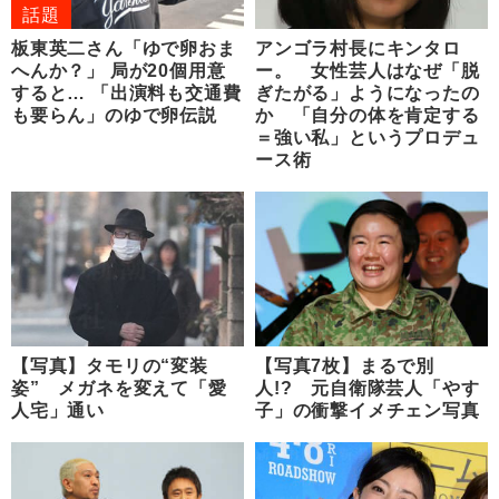
話題
板東英二さん「ゆで卵おま
アンゴラ村長にキンタロ
へんか？」 局が20個用意
ー。 女性芸人はなぜ「脱
すると… 「出演料も交通費
ぎたがる」ようになったの
も要らん」のゆで卵伝説
か 「自分の体を肯定する
＝強い私」というプロデュ
ース術
【写真】タモリの“変装
【写真7枚】まるで別
姿” メガネを変えて「愛
人!? 元自衛隊芸人「やす
人宅」通い
子」の衝撃イメチェン写真