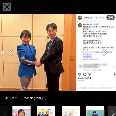
3/6
キンタロー。のInstagramより