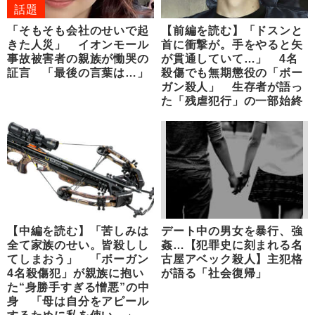
話題
「そもそも会社のせいで起
【前編を読む】「ドスンと
きた人災」 イオンモール
首に衝撃が。手をやると矢
事故被害者の親族が慟哭の
が貫通していて…」 4名
証言 「最後の言葉は…」
殺傷でも無期懲役の「ボー
ガン殺人」 生存者が語っ
た「残虐犯行」の一部始終
【中編を読む】「苦しみは
デート中の男女を暴行、強
全て家族のせい。皆殺しし
姦…【犯罪史に刻まれる名
てしまおう」 「ボーガン
古屋アベック殺人】主犯格
4名殺傷犯」が親族に抱い
が語る「社会復帰」
た“身勝手すぎる憎悪”の中
身 「母は自分をアピール