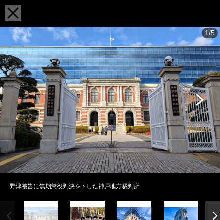
1/5
野津被告に無期懲役判決を下した神戸地方裁判所