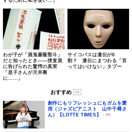
するために私を使い…」
わが子が「酒鬼薔薇聖斗」
サイコパスは遺伝が8
だと知ったとき――捜査員
割？ 遺伝にまつわる「言
に告げられた驚愕の真実
ってはいけない」タブー
「息子さんが天井裏
に……」
おすすめ
創作にもリフレッシュにもガムを愛
用（ジャズピアニスト 山中千尋さ
ん）【LOTTE TIMES】
PR