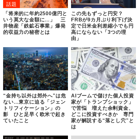
話題
「将来的に年約2500億円と
この先もずっと円安？
いう莫大な金額に…」 三
FRBが9カ月ぶり利下げ決
井物産「鉄鉱石事業」爆発
定で日米金利差縮小でも円
的収益力の秘密とは
高にならない「3つの理
由」
“金持ち以外は郊外へ”は危
AIブームで儲けた個人投資
ない…東京に迫る「ジェン
家が「トランプショック」
トリフィケーション」の
で苦悩 増えた余剰資金、
影 ひと足早く欧米で起き
どこに投資すべきか 専門
ていたこと
家が解説する“落とし穴”と
は