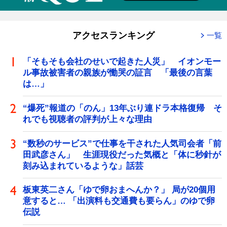
アクセスランキング
一覧
「そもそも会社のせいで起きた人災」 イオンモー
ル事故被害者の親族が慟哭の証言 「最後の言葉
は…」
“爆死”報道の「のん」13年ぶり連ドラ本格復帰 そ
れでも視聴者の評判が上々な理由
“数秒のサービス”で仕事を干された人気司会者「前
田武彦さん」 生涯現役だった気概と「体に秒針が
刻み込まれているような」話芸
板東英二さん「ゆで卵おまへんか？」 局が20個用
意すると… 「出演料も交通費も要らん」のゆで卵
伝説