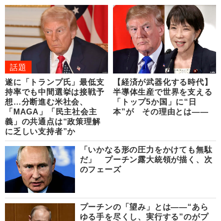
話題
遂に「トランプ氏」最低支
【経済が武器化する時代】
持率でも中間選挙は接戦予
半導体生産で世界を支える
想…分断進む米社会、
「トップ5か国」に“日
「MAGA」「民主社会主
本”が その理由とは――
義」の共通点は“政策理解
に乏しい支持者”か
「いかなる形の圧力をかけても無駄
だ」 プーチン露大統領が描く、次
のフェーズ
プーチンの「望み」とは――“あら
ゆる手を尽くし、実行する”のがプ