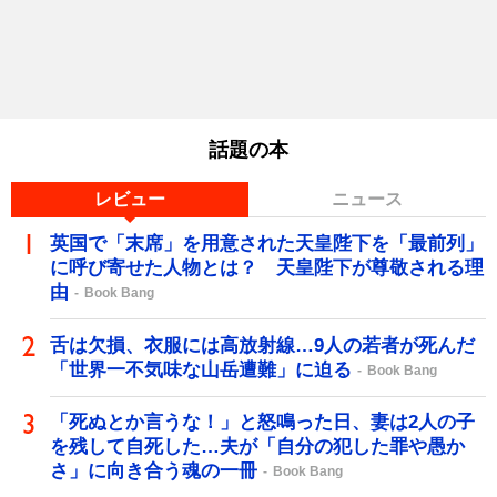
話題の本
レビュー
ニュース
英国で「末席」を用意された天皇陛下を「最前列」
に呼び寄せた人物とは？ 天皇陛下が尊敬される理
由
Book Bang
舌は欠損、衣服には高放射線…9人の若者が死んだ
「世界一不気味な山岳遭難」に迫る
Book Bang
「死ぬとか言うな！」と怒鳴った日、妻は2人の子
を残して自死した…夫が「自分の犯した罪や愚か
さ」に向き合う魂の一冊
Book Bang