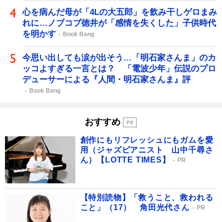
心を病んだ母が「4Lの大五郎」を飲み干しゲロまみ
れに…ノブコブ徳井が「感情を失くした」子供時代
を明かす
Book Bang
今思い出しても涙が出そう…「明石家さんま」のカ
ッコよすぎる一言とは？ 「電波少年」伝説のプロ
デューサーによる『人間・明石家さんま』評
Book Bang
おすすめ
創作にもリフレッシュにもガムを愛
用（ジャズピアニスト 山中千尋さ
ん）【LOTTE TIMES】
PR
【特別読物】「救うこと、救われる
こと」（17） 角田光代さん
PR