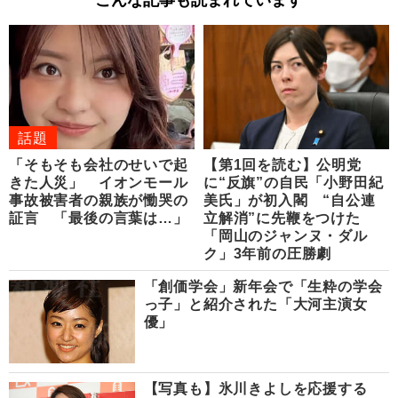
話題
「そもそも会社のせいで起
【第1回を読む】公明党
きた人災」 イオンモール
に“反旗”の自民「小野田紀
事故被害者の親族が慟哭の
美氏」が初入閣 “自公連
証言 「最後の言葉は…」
立解消”に先鞭をつけた
「岡山のジャンヌ・ダル
ク」3年前の圧勝劇
「創価学会」新年会で「生粋の学会
っ子」と紹介された「大河主演女
優」
【写真も】氷川きよしを応援する