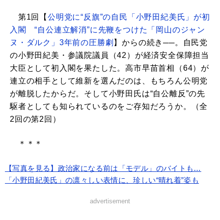
第1回【
公明党に“反旗”の自民「小野田紀美氏」が初
入閣 “自公連立解消”に先鞭をつけた「岡山のジャン
ヌ・ダルク」3年前の圧勝劇
】からの続き──。自民党
の小野田紀美・参議院議員（42）が経済安全保障担当
大臣として初入閣を果たした。高市早苗首相（64）が
連立の相手として維新を選んだのは、もちろん公明党
が離脱したからだ。そして小野田氏は“自公離反”の先
駆者としても知られているのをご存知だろうか。（全
2回の第2回）
＊＊＊
【写真を見る】政治家になる前は「モデル」のバイトも…
「小野田紀美氏」の凛々しい表情に、珍しい“晴れ着”姿も
advertisement