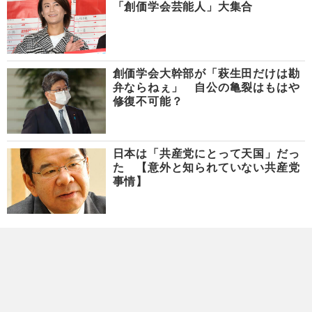
「創価学会芸能人」大集合
創価学会大幹部が「萩生田だけは勘
弁ならねぇ」 自公の亀裂はもはや
修復不可能？
日本は「共産党にとって天国」だっ
た 【意外と知られていない共産党
事情】