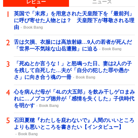
レビュー
ニュース
英国で「末席」を用意された天皇陛下を「最前列」
に呼び寄せた人物とは？ 天皇陛下が尊敬される理
由
Book Bang
舌は欠損、衣服には高放射線…9人の若者が死んだ
「世界一不気味な山岳遭難」に迫る
Book Bang
「死ぬとか言うな！」と怒鳴った日、妻は2人の子
を残して自死した…夫が「自分の犯した罪や愚か
さ」に向き合う魂の一冊
Book Bang
心を病んだ母が「4Lの大五郎」を飲み干しゲロまみ
れに…ノブコブ徳井が「感情を失くした」子供時代
を明かす
Book Bang
石田夏穂『わたしを庇わないで』人間のいいところ
よりも悪いところを書きたい【インタビュー】
Book Bang