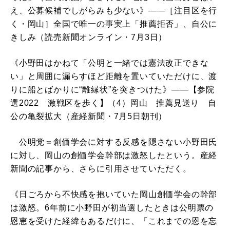
え、公募候補でしがらみも少ない》――［注目区を行
く・岡山］全国で唯一の事実上「推薦拒否」、自公に
きしみ（読売新聞オンライン・7月3日）
《小野田はかねて「公明と一緒では憲法改正できな
い」と周囲に漏らすほど距離を置いていただけに、渡
りに船とばかりに“離縁状”を突きつけた》――【参院
選2022 激戦区を歩く】（4）岡山 推薦見送り 自
公の亀裂拡大（産経新聞・7月5日朝刊）
公明党＝創価学会に対する反感を隠さない小野田氏
に対し、岡山の創価学会幹部は激怒したという。産経
新聞の記事から、さらに引用させていただく。
《日ごろから不快感を抱いていた岡山創価学会の幹部
は激怒。6年前に小野田が初当選したときは公明票の
恩恵を受けた経緯もあるだけに、「これまでの恩を忘