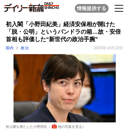
情報提供する
初入閣「小野田紀美」経済安保相が開けた
「脱・公明」というパンドラの箱…故・安倍
首相も評価した“新世代の政治手腕”
国内
政治
2025年10月22日
初入閣を果たした小野田氏（
他の写真を見る
）