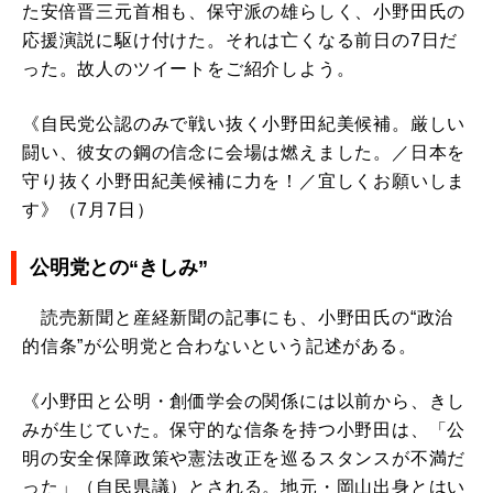
た安倍晋三元首相も、保守派の雄らしく、小野田氏の
応援演説に駆け付けた。それは亡くなる前日の7日だ
った。故人のツイートをご紹介しよう。
《自民党公認のみで戦い抜く小野田紀美候補。厳しい
闘い、彼女の鋼の信念に会場は燃えました。／日本を
守り抜く小野田紀美候補に力を！／宜しくお願いしま
す》（7月7日）
公明党との“きしみ”
読売新聞と産経新聞の記事にも、小野田氏の“政治
的信条”が公明党と合わないという記述がある。
《小野田と公明・創価学会の関係には以前から、きし
みが生じていた。保守的な信条を持つ小野田は、「公
明の安全保障政策や憲法改正を巡るスタンスが不満だ
った」（自民県議）とされる。地元・岡山出身とはい