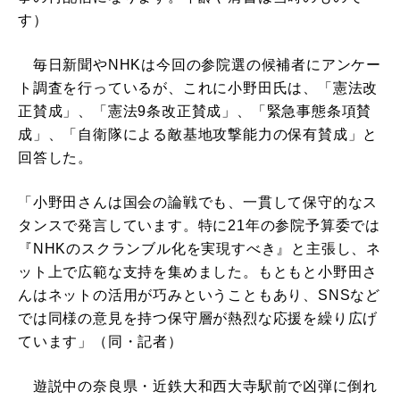
す）
毎日新聞やNHKは今回の参院選の候補者にアンケー
ト調査を行っているが、これに小野田氏は、「憲法改
正賛成」、「憲法9条改正賛成」、「緊急事態条項賛
成」、「自衛隊による敵基地攻撃能力の保有賛成」と
回答した。
「小野田さんは国会の論戦でも、一貫して保守的なス
タンスで発言しています。特に21年の参院予算委では
『NHKのスクランブル化を実現すべき』と主張し、ネ
ット上で広範な支持を集めました。もともと小野田さ
んはネットの活用が巧みということもあり、SNSなど
では同様の意見を持つ保守層が熱烈な応援を繰り広げ
ています」（同・記者）
遊説中の奈良県・近鉄大和西大寺駅前で凶弾に倒れ