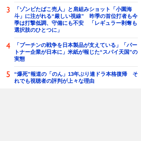
「ゾンビたばこ売人」と肩組みショット「小園海
斗」に注がれる“厳しい視線” 昨季の首位打者も今
季は打撃低調、守備にも不安 「レギュラー剥奪も
選択肢のひとつに」
「プーチンの戦争を日本製品が支えている」「パー
トナー企業が日本に」米紙が報じた“スパイ天国”の
実態
“爆死”報道の「のん」13年ぶり連ドラ本格復帰 そ
れでも視聴者の評判が上々な理由