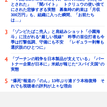
とされた」 「闇バイト」 トクリュウの使い捨て
にされた悲惨すぎる実態 募集時の約束は「月収
300万円」も、組織に入った瞬間、「お前たち
は…」
「ゾンビたばこ売人」と肩組みショット「小園海
斗」に注がれる“厳しい視線” 昨季の首位打者も今
季は打撃低調、守備にも不安 「レギュラー剥奪も
選択肢のひとつに」
「プーチンの戦争を日本製品が支えている」「パー
トナー企業が日本に」米紙が報じた“スパイ天国”の
実態
“爆死”報道の「のん」13年ぶり連ドラ本格復帰 そ
れでも視聴者の評判が上々な理由