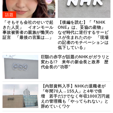
話題
「そもそも会社のせいで起
【後編を読む】「『NHK
きた人災」 イオンモール
ONE』は、妥協の産物」
事故被害者の親族が慟哭の
なぜ時代に逆行するサービ
証言 「最後の言葉は…」
スが生まれたのか 「現場
の記者のモチベーションは
低下している」
巨額の赤字が話題のNHKがガラリと
変わる!? 来年の新会長と政界 歴
代会長の“功罪”
【内部資料入手】NHKの退職者が
「年間70人→155人」と4年で倍
増 若手だけでなく年収1000万円超
えの管理職も「やってられない」と
辞めていくワケ