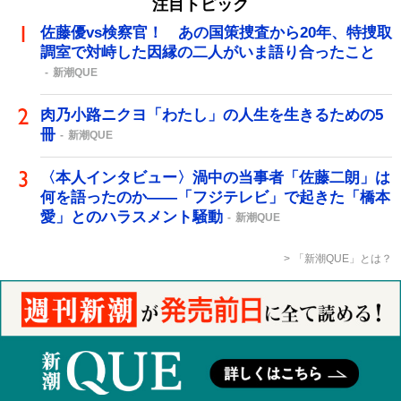
注目トピック
佐藤優vs検察官！ あの国策捜査から20年、特捜取
調室で対峙した因縁の二人がいま語り合ったこと
新潮QUE
肉乃小路ニクヨ「わたし」の人生を生きるための5
冊
新潮QUE
〈本人インタビュー〉渦中の当事者「佐藤二朗」は
何を語ったのか――「フジテレビ」で起きた「橋本
愛」とのハラスメント騒動
新潮QUE
「新潮QUE」とは？