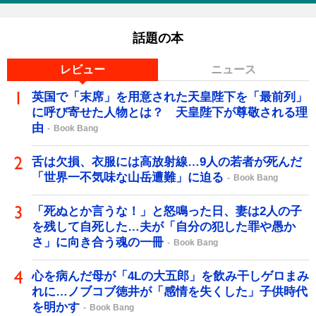
話題の本
レビュー
ニュース
英国で「末席」を用意された天皇陛下を「最前列」
に呼び寄せた人物とは？ 天皇陛下が尊敬される理
由
Book Bang
舌は欠損、衣服には高放射線…9人の若者が死んだ
「世界一不気味な山岳遭難」に迫る
Book Bang
「死ぬとか言うな！」と怒鳴った日、妻は2人の子
を残して自死した…夫が「自分の犯した罪や愚か
さ」に向き合う魂の一冊
Book Bang
心を病んだ母が「4Lの大五郎」を飲み干しゲロまみ
れに…ノブコブ徳井が「感情を失くした」子供時代
を明かす
Book Bang