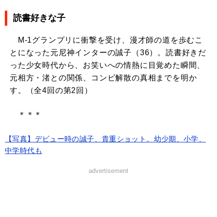
読書好きな子
M-1グランプリに衝撃を受け、漫才師の道を歩むこ
とになった元尼神インターの誠子（36）。読書好きだ
った少女時代から、お笑いへの情熱に目覚めた瞬間、
元相方・渚との関係、コンビ解散の真相までを明か
す。（全4回の第2回）
＊＊＊
【写真】デビュー時の誠子、貴重ショット。幼少期、小学、
中学時代も
advertisement