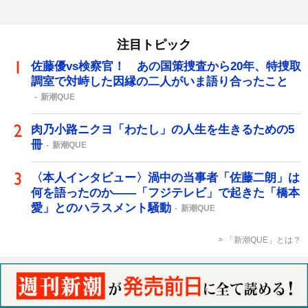
注目トピック
佐藤優vs検察官！ あの国策捜査から20年、特捜取
調室で対峙した因縁の二人がいま語り合ったこと
新潮QUE
肉乃小路ニクヨ「わたし」の人生を生きるための5
冊
新潮QUE
〈本人インタビュー〉渦中の当事者「佐藤二朗」は
何を語ったのか――「フジテレビ」で起きた「橋本
愛」とのハラスメント騒動
新潮QUE
「新潮QUE」とは？