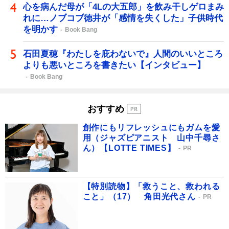
心を病んだ母が「4Lの大五郎」を飲み干しゲロまみ
れに…ノブコブ徳井が「感情を失くした」子供時代
を明かす
Book Bang
石田夏穂『わたしを庇わないで』人間のいいところ
よりも悪いところを書きたい【インタビュー】
Book Bang
おすすめ
創作にもリフレッシュにもガムを愛
用（ジャズピアニスト 山中千尋さ
ん）【LOTTE TIMES】
PR
【特別読物】「救うこと、救われる
こと」（17） 角田光代さん
PR