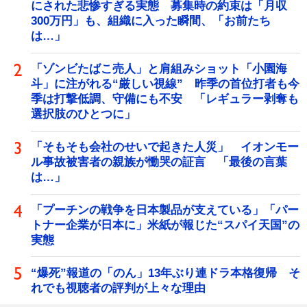
にされた悲惨すぎる実態 募集時の約束は「月収
300万円」も、組織に入った瞬間、「お前たち
は…」
「ゾンビたばこ売人」と肩組みショット「小園海
斗」に注がれる“厳しい視線” 昨季の首位打者も今
季は打撃低調、守備にも不安 「レギュラー剥奪も
選択肢のひとつに」
「そもそも会社のせいで起きた人災」 イオンモー
ル事故被害者の親族が慟哭の証言 「最後の言葉
は…」
「プーチンの戦争を日本製品が支えている」「パー
トナー企業が日本に」米紙が報じた“スパイ天国”の
実態
“爆死”報道の「のん」13年ぶり連ドラ本格復帰 そ
れでも視聴者の評判が上々な理由