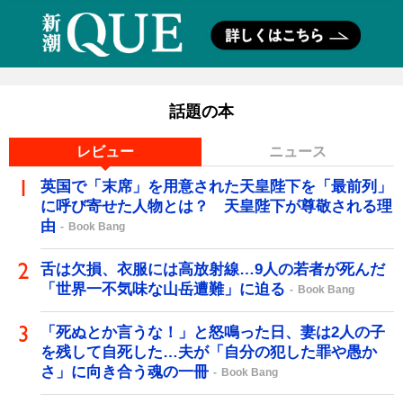
話題の本
レビュー
ニュース
英国で「末席」を用意された天皇陛下を「最前列」
に呼び寄せた人物とは？ 天皇陛下が尊敬される理
由
Book Bang
舌は欠損、衣服には高放射線…9人の若者が死んだ
「世界一不気味な山岳遭難」に迫る
Book Bang
「死ぬとか言うな！」と怒鳴った日、妻は2人の子
を残して自死した…夫が「自分の犯した罪や愚か
さ」に向き合う魂の一冊
Book Bang