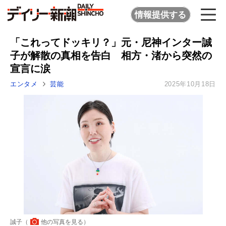
情報提供する
「これってドッキリ？」元・尼神インター誠
子が解散の真相を告白 相方・渚から突然の
宣言に涙
エンタメ
芸能
2025年10月18日
誠子（
他の写真を見る
）