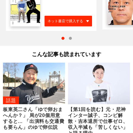
ネット書店で購入する
こんな記事も読まれています
話題
板東英二さん「ゆで卵おま
【第1回を読む】元・尼神
へんか？」 局が20個用意
インター誠子、コンビ解
すると… 「出演料も交通費
散・吉本退所で仕事ゼロ、
も要らん」のゆで卵伝説
収入半減も「苦しくない」