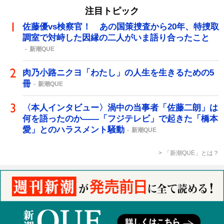
注目トピック
佐藤優vs検察官！ あの国策捜査から20年、特捜取
調室で対峙した因縁の二人がいま語り合ったこと
新潮QUE
肉乃小路ニクヨ「わたし」の人生を生きるための5
冊
新潮QUE
〈本人インタビュー〉渦中の当事者「佐藤二朗」は
何を語ったのか――「フジテレビ」で起きた「橋本
愛」とのハラスメント騒動
新潮QUE
「新潮QUE」とは？