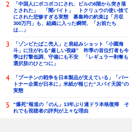
「中国人にボコボコにされ、ビルの6階から突き落
とされた」 「闇バイト」 トクリュウの使い捨て
にされた悲惨すぎる実態 募集時の約束は「月収
300万円」も、組織に入った瞬間、「お前たち
は…」
「ゾンビたばこ売人」と肩組みショット「小園海
斗」に注がれる“厳しい視線” 昨季の首位打者も今
季は打撃低調、守備にも不安 「レギュラー剥奪も
選択肢のひとつに」
「プーチンの戦争を日本製品が支えている」「パー
トナー企業が日本に」米紙が報じた“スパイ天国”の
実態
“爆死”報道の「のん」13年ぶり連ドラ本格復帰 そ
れでも視聴者の評判が上々な理由