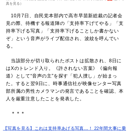
真を見る
）
10月7日、自民党本部内で高市早苗新総裁の記者会
見の際、待機する報道陣の「支持率下げてやる」「支
持率下げる写真」「支持率下げることしか書かない
ぞ」という音声がライブ配信され、波紋を呼んでい
る。
当該部分が切り取られたポストは拡散され、8日に
はXのトレンド入り。《許されない言葉》《偏向報
道》として“音声の主”を探す「犯人捜し」が始まっ
た。すると翌9日に、時事通信社が映像センター写真
部所属の男性カメラマンの発言であることを確認、本
人を厳重注意したことを発表した。
＊＊＊
【写真を見る】これは支持率あげる写真…！ 22年間大事に乗