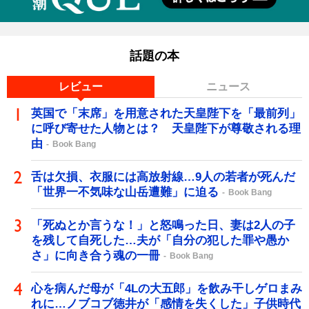
話題の本
レビュー
ニュース
英国で「末席」を用意された天皇陛下を「最前列」
に呼び寄せた人物とは？ 天皇陛下が尊敬される理
由
Book Bang
舌は欠損、衣服には高放射線…9人の若者が死んだ
「世界一不気味な山岳遭難」に迫る
Book Bang
「死ぬとか言うな！」と怒鳴った日、妻は2人の子
を残して自死した…夫が「自分の犯した罪や愚か
さ」に向き合う魂の一冊
Book Bang
心を病んだ母が「4Lの大五郎」を飲み干しゲロまみ
れに…ノブコブ徳井が「感情を失くした」子供時代