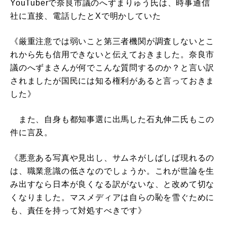
YouTuberで奈良市議のへずまりゅう氏は、時事通信
社に直接、電話したとXで明かしていた
《厳重注意では弱いこと第三者機関が調査しないとこ
れから先も信用できないと伝えておきました。奈良市
議のへずまさんが何でこんな質問するのか？と言い訳
されましたが国民には知る権利があると言っておきま
した》
また、自身も都知事選に出馬した石丸伸二氏もこの
件に言及。
《悪意ある写真や見出し、サムネがしばしば現れるの
は、職業意識の低さなのでしょうか。これが世論を生
み出すなら日本が良くなる訳がないな、と改めて切な
くなりました。マスメディアは自らの恥を雪ぐために
も、責任を持って対処すべきです》