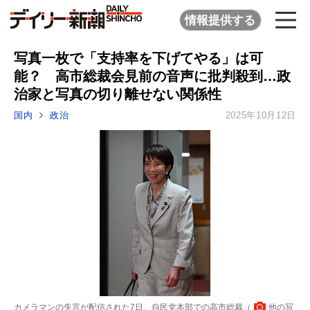
情報提供する
写真一枚で「支持率を下げてやる」は可
能？ 高市総裁会見前の音声に批判殺到…政
治家と写真の切り離せない関係性
国内
政治
2025年10月12日
カメラマンの失言が配信された7日、自民党本部での高市総裁（
他の写