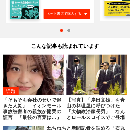
ネット書店で購入する
こんな記事も読まれています
話題
「そもそも会社のせいで起
【写真】「岸田文雄」を青
きた人災」 イオンモール
山の料理屋に呼びつけた
事故被害者の親族が慟哭の
「大物政治家長男」 なん
証言 「最後の言葉は…」
とロールスロイスでご登場
ねちねちと新聞記者を詰める「石丸