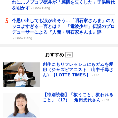
れに…ノブコブ徳井が「感情を失くした」子供時代
を明かす
Book Bang
今思い出しても涙が出そう…「明石家さんま」のカ
ッコよすぎる一言とは？ 「電波少年」伝説のプロ
デューサーによる『人間・明石家さんま』評
Book Bang
おすすめ
創作にもリフレッシュにもガムを愛
用（ジャズピアニスト 山中千尋さ
ん）【LOTTE TIMES】
PR
【特別読物】「救うこと、救われる
こと」（17） 角田光代さん
PR