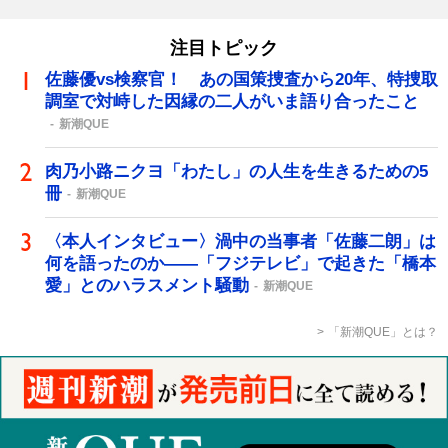
注目トピック
佐藤優vs検察官！ あの国策捜査から20年、特捜取
調室で対峙した因縁の二人がいま語り合ったこと
新潮QUE
肉乃小路ニクヨ「わたし」の人生を生きるための5
冊
新潮QUE
〈本人インタビュー〉渦中の当事者「佐藤二朗」は
何を語ったのか――「フジテレビ」で起きた「橋本
愛」とのハラスメント騒動
新潮QUE
「新潮QUE」とは？