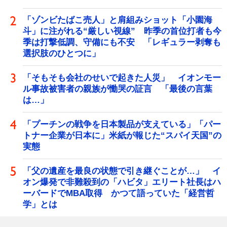
「ゾンビたばこ売人」と肩組みショット「小園海
斗」に注がれる“厳しい視線” 昨季の首位打者も今
季は打撃低調、守備にも不安 「レギュラー剥奪も
選択肢のひとつに」
「そもそも会社のせいで起きた人災」 イオンモー
ル事故被害者の親族が慟哭の証言 「最後の言葉
は…」
「プーチンの戦争を日本製品が支えている」「パー
トナー企業が日本に」米紙が報じた“スパイ天国”の
実態
「父の遺産を最良の状態で引き継ぐことが…」 イ
オン爆発で非難殺到の「ハビタ」エリート社長はハ
ーバードでMBA取得 かつて語っていた「経営哲
学」とは