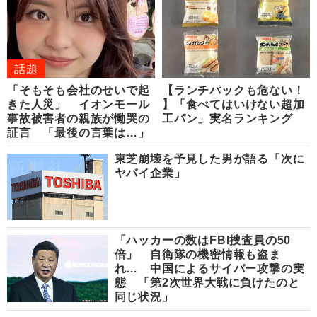
話題
「そもそも会社のせいで起
【ランチパックも危ない！
きた人災」 イオンモール
】「食べてはいけない超加
事故被害者の親族が慟哭の
工パン」実名ランキング
証言 「最後の言葉は…」
東芝崩壊を予見した男が語る「次に
ヤバイ企業」
「ハッカーの数はFBI捜査員の50
倍」 自衛隊の機密情報も盗ま
れ… 中国によるサイバー攻撃の実
態 「第2次世界大戦に負けたのと
同じ状況」