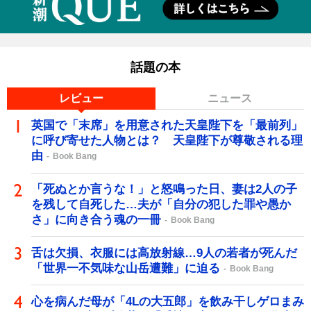
話題の本
レビュー
ニュース
英国で「末席」を用意された天皇陛下を「最前列」
に呼び寄せた人物とは？ 天皇陛下が尊敬される理
由
Book Bang
「死ぬとか言うな！」と怒鳴った日、妻は2人の子
を残して自死した…夫が「自分の犯した罪や愚か
さ」に向き合う魂の一冊
Book Bang
舌は欠損、衣服には高放射線…9人の若者が死んだ
「世界一不気味な山岳遭難」に迫る
Book Bang
心を病んだ母が「4Lの大五郎」を飲み干しゲロまみ