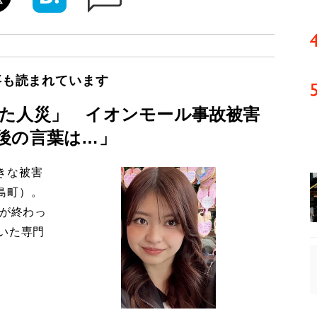
事も読まれています
た人災」 イオンモール事故被害
後の言葉は…」
きな被害
島町）。
導が終わっ
いた専門