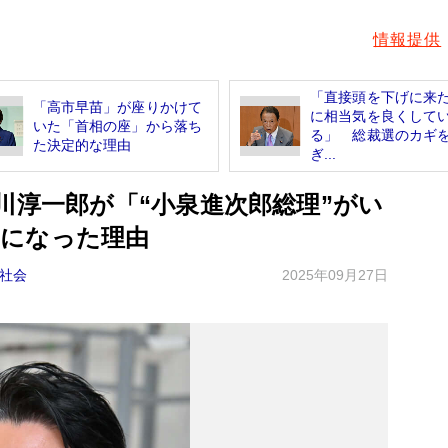
情報提供
「直接頭を下げに来
「高市早苗」が座りかけて
に相当気を良くして
いた「首相の座」から落ち
る」 総裁選のカギ
た決定的な理由
ぎ...
川淳一郎が「“小泉進次郎総理”がい
になった理由
社会
2025年09月27日