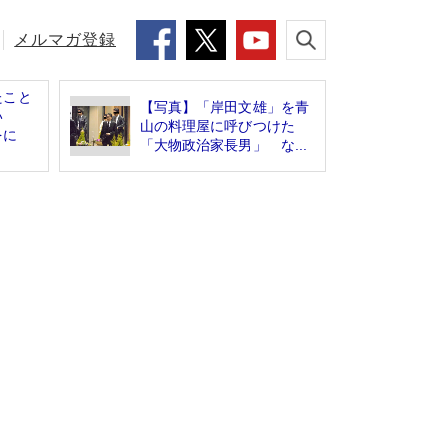
メルマガ登録
たこと
【写真】「岸田文雄」を青
い
山の料理屋に呼びつけた
をに
「大物政治家長男」 な...