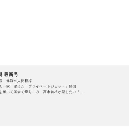
潮 最新号
震 修羅の人間模様
ん一家 消えた「プライベートジェット」帰国
を履いて国会で座りこみ 高市首相が隠したい「...