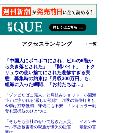
アクセスランキング
一覧
「中国人にボコボコにされ、ビルの6階か
ら突き落とされた」 「闇バイト」 トク
リュウの使い捨てにされた悲惨すぎる実
態 募集時の約束は「月収300万円」も、
組織に入った瞬間、「お前たちは…」
「ゾンビたばこ売人」と肩組みショット「小園海
斗」に注がれる“厳しい視線” 昨季の首位打者も
今季は打撃低調、守備にも不安 「レギュラー剥
奪も選択肢のひとつに」
「そもそも会社のせいで起きた人災」 イオンモ
ール事故被害者の親族が慟哭の証言 「最後の言
葉は…」