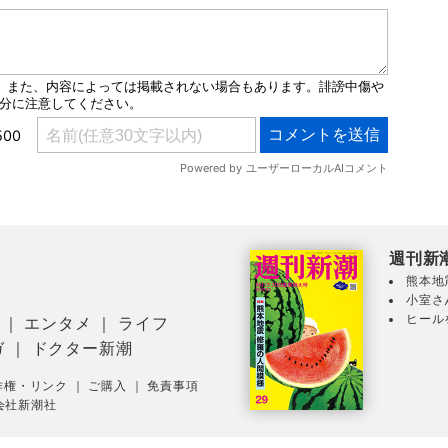
週刊新
熊本地
小室さ
ヒール
｜
エンタメ
｜
ライフ
ガ
｜
ドクター新潮
作権・リンク
｜
ご購入
｜
免責事項
会社新潮社