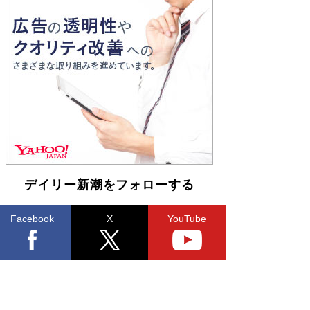
「宇宙兄弟」最終46巻がベストセラー1位 宇宙
開発への関心を押し上げた18年の物語に幕 特装
版には「宇宙で描かれたマンガ」も収録
Book Bang
友近氏、絶賛！ 鎌倉を舞台に、孤独を抱えた
人々が新たな一歩を踏み出す連作短篇集『海のほ
とりのプラネット』試し読み
Book Bang
デイリー新潮をフォローする
Facebook
X
YouTube