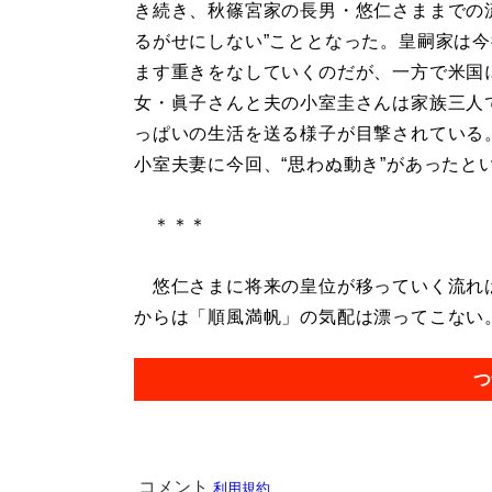
き続き、秋篠宮家の長男・悠仁さままでの
るがせにしない”こととなった。皇嗣家は
ます重きをなしていくのだが、一方で米国
女・眞子さんと夫の小室圭さんは家族三人
っぱいの生活を送る様子が目撃されている
小室夫妻に今回、“思わぬ動き”があったと
＊＊＊
悠仁さまに将来の皇位が移っていく流れは
からは「順風満帆」の気配は漂ってこない。.
つ