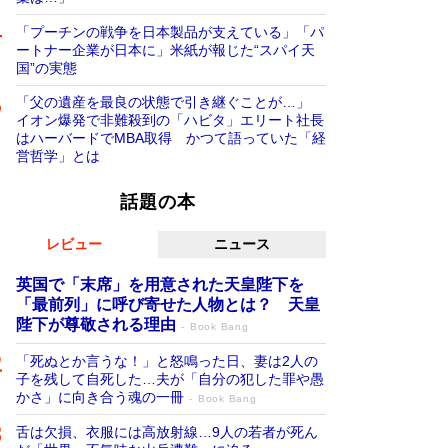
「プーチンの戦争を日本製品が支えている」「パ
ートナー企業が日本に」米紙が報じた“スパイ天
国”の実態
「父の遺産を最良の状態で引き継ぐことが…」
イオン爆発で非難殺到の「ハビタ」エリート社長
はハーバードでMBA取得 かつて語っていた「経
営哲学」とは
話題の本
レビュー
ニュース
英国で「末席」を用意された天皇陛下を
「最前列」に呼び寄せた人物とは？ 天皇
陛下が尊敬される理由
Book Bang
「死ぬとか言うな！」と怒鳴った日、妻は2人の
子を残して自死した…夫が「自分の犯した罪や愚
かさ」に向き合う魂の一冊
Book Bang
舌は欠損、衣服には高放射線…9人の若者が死ん