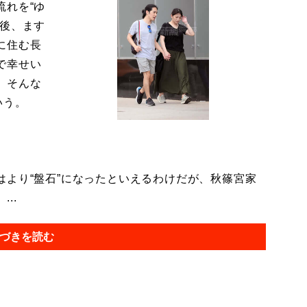
流れを“ゆ
今後、ます
に住む長
で幸せい
。そんな
いう。
より“盤石”になったといえるわけだが、秋篠宮家
..
づきを読む