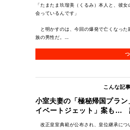
「たまたま玖瑠美（くるみ）本人と、彼女
会っているんです」
と明かすのは、今回の爆発で亡くなった雑
族の男性だ。...
つ
こんな記
小室夫妻の「極秘帰国プラン
イベートジェット」案も… 
改正皇室典範が公布され、皇位継承につ