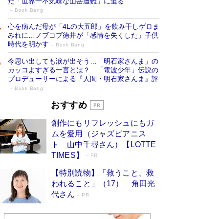
だ「世界一不気味な山岳遭難」に迫る
Book Bang
心を病んだ母が「4Lの大五郎」を飲み干しゲロま
みれに…ノブコブ徳井が「感情を失くした」子供
時代を明かす
Book Bang
今思い出しても涙が出そう…「明石家さんま」の
カッコよすぎる一言とは？ 「電波少年」伝説の
プロデューサーによる『人間・明石家さんま』評
Book Bang
「『火垂るの墓』は、大嘘である」原作者
おすすめ
が抱き続けた“自責の念”とは…「自己憐憫
創作にもリフレッシュにもガ
は描きたくない」監督が徹底的にこだわっ
ムを愛用（ジャズピアニス
たこと（後編） #戦争の記憶
Book Bang
ト 山中千尋さん）【LOTTE
「叱って伸びるやつは、褒めたらもっと伸びる」
TIMES】
PR
俳優・高嶋政伸が家族に教わった“人を育てるコ
ツ”…芸への考え方を明かす
Book Bang
【特別読物】「救うこと、救
われること」（17） 角田光
美輪明宏 晩年の回答を集めた『ほほえんで生き
代さん
るための人生相談』がランクイン［エンターテイ
PR
メントベストセラー］
Book Bang