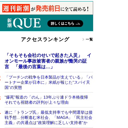
アクセスランキング
一覧
「そもそも会社のせいで起きた人災」 イ
オンモール事故被害者の親族が慟哭の証
言 「最後の言葉は…」
「プーチンの戦争を日本製品が支えている」「パ
ートナー企業が日本に」米紙が報じた“スパイ天
国”の実態
“爆死”報道の「のん」13年ぶり連ドラ本格復帰
それでも視聴者の評判が上々な理由
遂に「トランプ氏」最低支持率でも中間選挙は接
戦予想…分断進む米社会、「MAGA」「民主社会
主義」の共通点は“政策理解に乏しい支持者”か