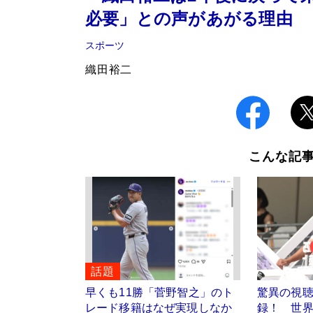
必要」との声があがる理由
スポーツ
織田裕二
こんな記
話題
早くも11勝「菅野智之」のト
驚異の視聴
レード移籍はなぜ実現しなか
録！ 世