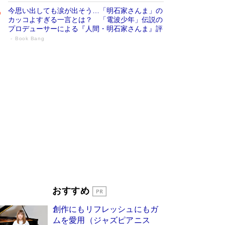
今思い出しても涙が出そう…「明石家さんま」の
カッコよすぎる一言とは？ 「電波少年」伝説の
プロデューサーによる『人間・明石家さんま』評
Book Bang
「叱って伸びるやつは、褒めたらもっと伸
びる」俳優・高嶋政伸が家族に教わっ
た“人を育てるコツ”…芸への考え方を明か
す
Book Bang
「『火垂るの墓』は、大嘘である」原作者が抱き
続けた“自責の念”とは…「自己憐憫は描きたくな
い」監督が徹底的にこだわったこと（後編） #
戦争の記憶
Book Bang
美輪明宏 晩年の回答を集めた『ほほえんで生き
るための人生相談』がランクイン［エンターテイ
メントベストセラー］
Book Bang
「宇宙兄弟」最終46巻がベストセラー1位 宇宙
おすすめ
開発への関心を押し上げた18年の物語に幕 特装
版には「宇宙で描かれたマンガ」も収録
創作にもリフレッシュにもガ
Book Bang
ムを愛用（ジャズピアニス