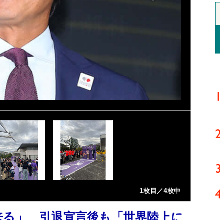
1枚目／4枚中
来る」 引退宣言後も「世界陸上に