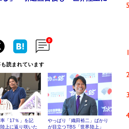
0
事も読まれています
率「17％」を記
やっぱり「織田裕二」ばかり
界陸上に返り咲いた
が目立つTBS「世界陸上」