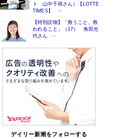
「不意に涙が出そうに…」高嶋政伸が明かし
ト 山中千尋さん）【LOTTE
た“13歳の娘を暴行する役”への葛藤 インティマ
TIMES】
PR
シーコーディネーターに支えられたNHK『大奥』
の裏側
Book Bang
【特別読物】「救うこと、救
われること」（17） 角田光
代さん
PR
デイリー新潮をフォローする