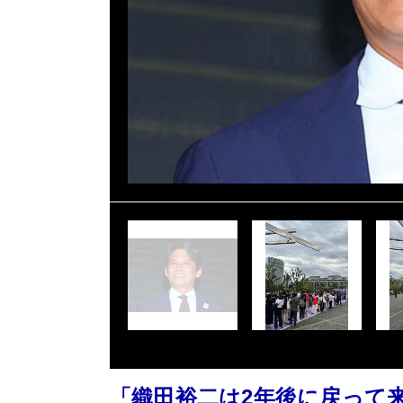
「織田裕二は2年後に戻って