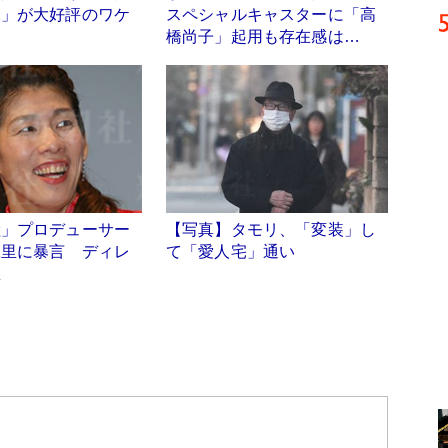
二」が大好評のワケ
スペシャルキャスターに「高
橋尚子」起用も存在感は…
陸」プロデューサー
【写真】タモリ、「変装」し
保里に暴言 ディレ
て「愛人宅」通い
怒