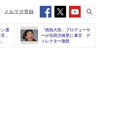
メルマガ登録
ウン選
「情熱大陸」プロデューサ
一言」
ーが吉田沙保里に暴言 デ
..
ィレクター激怒