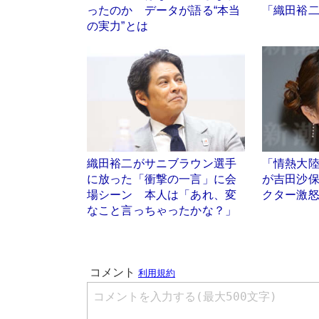
ったのか データが語る“本当
「織田裕
の実力”とは
織田裕二がサニブラウン選手
「情熱大
に放った「衝撃の一言」に会
が吉田沙
場シーン 本人は「あれ、変
クター激
なこと言っちゃったかな？」