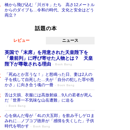
橋から飛び込む「川ガキ」たち 高さ12メートル
からのダイブも…令和の時代、文化と安全はどう
両立？
話題の本
レビュー
ニュース
英国で「末席」を用意された天皇陛下を
「最前列」に呼び寄せた人物とは？ 天皇
陛下が尊敬される理由
Book Bang
「死ぬとか言うな！」と怒鳴った日、妻は2人の
子を残して自死した…夫が「自分の犯した罪や愚
かさ」に向き合う魂の一冊
Book Bang
舌は欠損、衣服には高放射線…9人の若者が死ん
だ「世界一不気味な山岳遭難」に迫る
Book Bang
心を病んだ母が「4Lの大五郎」を飲み干しゲロま
みれに…ノブコブ徳井が「感情を失くした」子供
時代を明かす
Book Bang