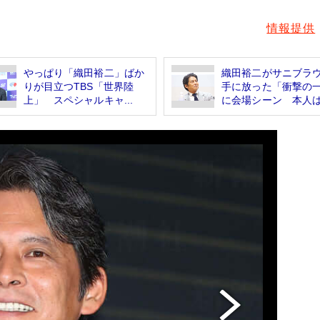
情報提供
やっぱり「織田裕二」ばか
織田裕二がサニブラ
りが目立つTBS「世界陸
手に放った「衝撃の
上」 スペシャルキャ...
に会場シーン 本人は.