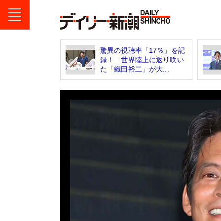
驚異の視聴率「17％」を記
録！ 世界陸上に返り咲い
た「織田裕二」が大...