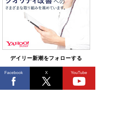
Book Bang
友近氏、絶賛！ 鎌倉を舞台に、孤独を抱えた
人々が新たな一歩を踏み出す連作短篇集『海のほ
とりのプラネット』試し読み
Book Bang
デイリー新潮をフォローする
Facebook
X
YouTube