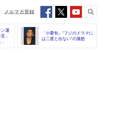
メルマガ登録
ウン選
「小栗旬」“フジのドラマに
一言」
は二度と出ない”の激怒
..