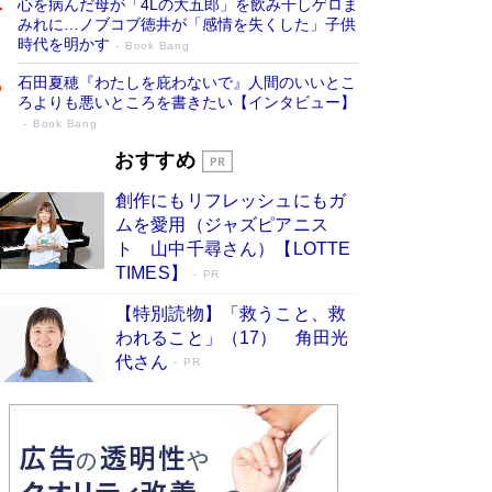
心を病んだ母が「4Lの大五郎」を飲み干しゲロま
みれに…ノブコブ徳井が「感情を失くした」子供
時代を明かす
Book Bang
石田夏穂『わたしを庇わないで』人間のいいとこ
ろよりも悪いところを書きたい【インタビュー】
Book Bang
「叱って伸びるやつは、褒めたらもっと伸
おすすめ
びる」俳優・高嶋政伸が家族に教わっ
創作にもリフレッシュにもガ
た“人を育てるコツ”…芸への考え方を明か
ムを愛用（ジャズピアニス
す
Book Bang
ト 山中千尋さん）【LOTTE
「『火垂るの墓』は、大嘘である」原作者が抱き
TIMES】
PR
続けた“自責の念”とは…「自己憐憫は描きたくな
い」監督が徹底的にこだわったこと（後編） #
【特別読物】「救うこと、救
戦争の記憶
Book Bang
われること」（17） 角田光
代さん
美輪明宏 晩年の回答を集めた『ほほえんで生き
PR
るための人生相談』がランクイン［エンターテイ
メントベストセラー］
Book Bang
「宇宙兄弟」最終46巻がベストセラー1位 宇宙
開発への関心を押し上げた18年の物語に幕 特装
版には「宇宙で描かれたマンガ」も収録