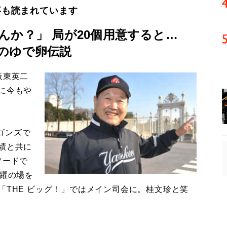
事も読まれています
んか？」 局が20個用意すると…
のゆで卵伝説
板東英二
に今もや
ゴンズで
績と共に
ソードで
活躍の場を
「THE ビッグ！」ではメイン司会に。桂文珍と笑