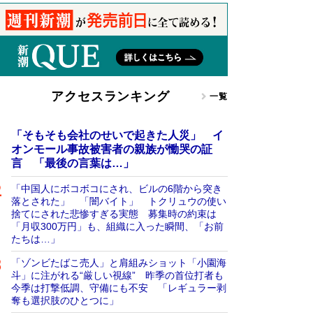
アクセスランキング
一覧
「そもそも会社のせいで起きた人災」 イ
オンモール事故被害者の親族が慟哭の証
言 「最後の言葉は…」
「中国人にボコボコにされ、ビルの6階から突き
落とされた」 「闇バイト」 トクリュウの使い
捨てにされた悲惨すぎる実態 募集時の約束は
「月収300万円」も、組織に入った瞬間、「お前
たちは…」
「ゾンビたばこ売人」と肩組みショット「小園海
斗」に注がれる“厳しい視線” 昨季の首位打者も
今季は打撃低調、守備にも不安 「レギュラー剥
奪も選択肢のひとつに」