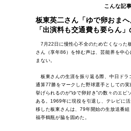
こんな記
板東英二さん「ゆで卵おまへ
「出演料も交通費も要らん」
7月22日に慢性心不全のため亡くなった
さん（享年86）を悼む声は、芸能界を中心
まない。
板東さんの生涯を振り返る際、中日ドラ
通算77勝をマークした野球選手としての実
挙げられるのが“ゆで卵好き”の数々のエピ
ある。1969年に現役を引退し、テレビに
移した板東さんは、79年開始の生放送番組
福亭鶴瓶が脇を固めた。