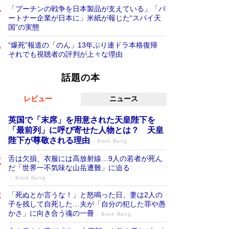
「プーチンの戦争を日本製品が支えている」「パ
ートナー企業が日本に」米紙が報じた“スパイ天
国”の実態
“爆死”報道の「のん」13年ぶり連ドラ本格復帰
それでも視聴者の評判が上々な理由
話題の本
レビュー
ニュース
英国で「末席」を用意された天皇陛下を
「最前列」に呼び寄せた人物とは？ 天皇
陛下が尊敬される理由
Book Bang
舌は欠損、衣服には高放射線…9人の若者が死ん
だ「世界一不気味な山岳遭難」に迫る
Book Bang
「死ぬとか言うな！」と怒鳴った日、妻は2人の
子を残して自死した…夫が「自分の犯した罪や愚
かさ」に向き合う魂の一冊
Book Bang