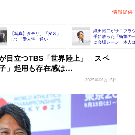
情報提供
織田裕二がサニブラ
【写真】タモリ、「変装」
手に放った「衝撃の
して「愛人宅」通い
に会場シーン 本人は.
が目立つTBS「世界陸上」 スペ
子」起用も存在感は…
2025年06月15日