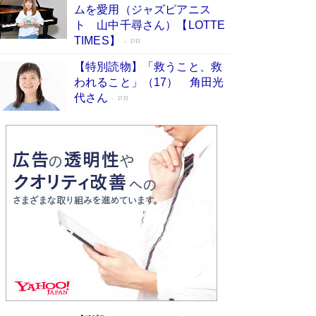
ムを愛用（ジャズピアニス
ンガ」も収録
Book Bang
ト 山中千尋さん）【LOTTE
美輪明宏 晩年の回答を集めた『ほほえんで生き
TIMES】
PR
るための人生相談』がランクイン［エンターテイ
メントベストセラー］
Book Bang
【特別読物】「救うこと、救
われること」（17） 角田光
「『火垂るの墓』は、大嘘である」原作者が抱き
代さん
続けた“自責の念”とは…「自己憐憫は描きたくな
PR
い」監督が徹底的にこだわったこと（後編） #
戦争の記憶
Book Bang
皇室はなぜ世界から尊敬されているのか？ 「天
皇陛下はお元気でおられるか」がサウジ国王の第
一声になる理由
Book Bang
東野圭吾、伊坂幸太郎の人気シリーズ最新作どち
らも文庫化 映画化された直木賞受賞作もランク
イン［文庫ベストセラー］
Book Bang