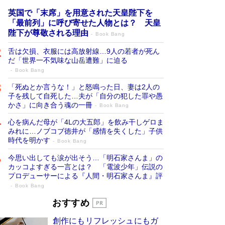
英国で「末席」を用意された天皇陛下を
「最前列」に呼び寄せた人物とは？ 天皇
陛下が尊敬される理由
Book Bang
舌は欠損、衣服には高放射線…9人の若者が死ん
だ「世界一不気味な山岳遭難」に迫る
Book Bang
「死ぬとか言うな！」と怒鳴った日、妻は2人の
子を残して自死した…夫が「自分の犯した罪や愚
かさ」に向き合う魂の一冊
Book Bang
心を病んだ母が「4Lの大五郎」を飲み干しゲロま
みれに…ノブコブ徳井が「感情を失くした」子供
時代を明かす
Book Bang
今思い出しても涙が出そう…「明石家さんま」の
カッコよすぎる一言とは？ 「電波少年」伝説の
プロデューサーによる『人間・明石家さんま』評
Book Bang
「宇宙兄弟」最終46巻がベストセラー1
おすすめ
位 宇宙開発への関心を押し上げた18年の
創作にもリフレッシュにもガ
物語に幕 特装版には「宇宙で描かれたマ