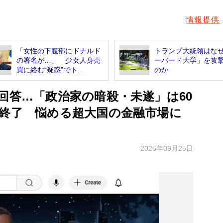
情報提供
「女性の下腹部にドナルド
トランプ大統領はな
の署名が…」 少女人身売
ーバード大学」を攻
買に絡む“疑惑”でト...
のか
回答…「政治家の暗殺・未遂」は60
は終了 悩める超大国の金融市場に
2025年09月25日