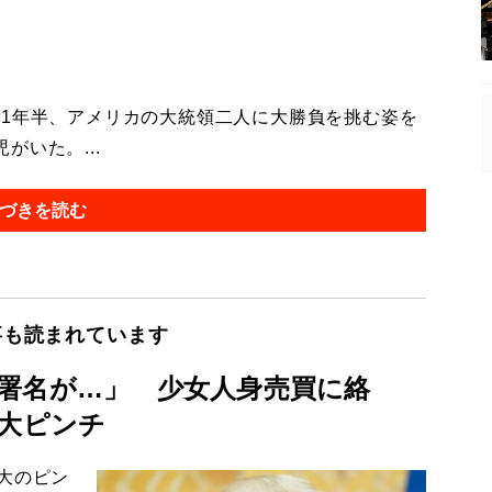
1年半、アメリカの大統領二人に大勝負を挑む姿を
いた。...
づきを読む
事も読まれています
署名が…」 少女人身売買に絡
が大ピンチ
大のピン