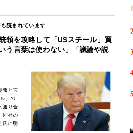
事も読まれています
統領を攻略して「USスチール」買
いう言葉は使わない」「議論や説
朗報と言
ール」の
と渡り合
、同社の
こ氏に明