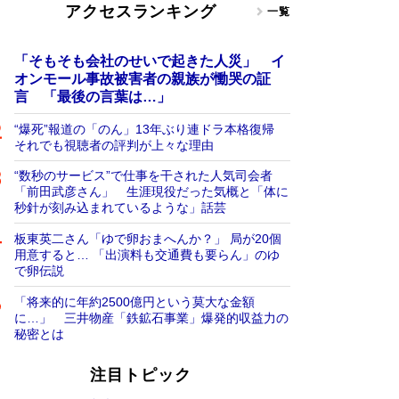
アクセスランキング
一覧
「そもそも会社のせいで起きた人災」 イ
オンモール事故被害者の親族が慟哭の証
言 「最後の言葉は…」
“爆死”報道の「のん」13年ぶり連ドラ本格復帰
それでも視聴者の評判が上々な理由
“数秒のサービス”で仕事を干された人気司会者
「前田武彦さん」 生涯現役だった気概と「体に
秒針が刻み込まれているような」話芸
板東英二さん「ゆで卵おまへんか？」 局が20個
用意すると… 「出演料も交通費も要らん」のゆ
で卵伝説
「将来的に年約2500億円という莫大な金額
に…」 三井物産「鉄鉱石事業」爆発的収益力の
秘密とは
注目トピック