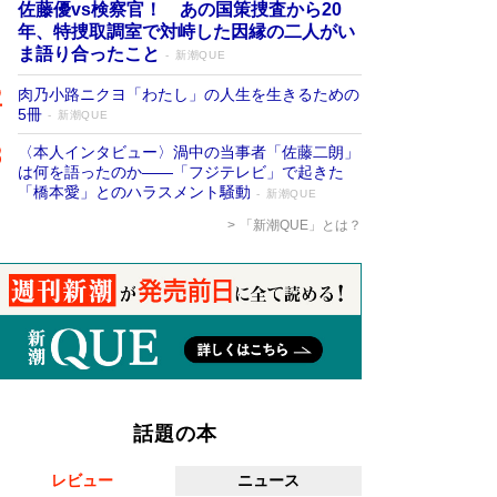
佐藤優vs検察官！ あの国策捜査から20
年、特捜取調室で対峙した因縁の二人がい
ま語り合ったこと
新潮QUE
肉乃小路ニクヨ「わたし」の人生を生きるための
5冊
新潮QUE
〈本人インタビュー〉渦中の当事者「佐藤二朗」
は何を語ったのか――「フジテレビ」で起きた
「橋本愛」とのハラスメント騒動
新潮QUE
「新潮QUE」とは？
話題の本
レビュー
ニュース