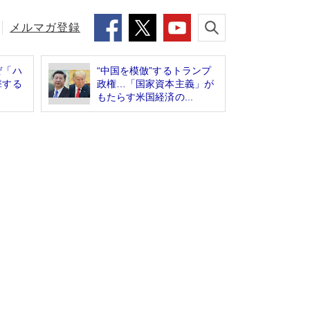
メルマガ登録
ぜ「ハ
“中国を模倣”するトランプ
撃する
政権…「国家資本主義」が
もたらす米国経済の...