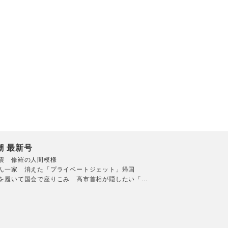
潮 最新号
震 修羅の人間模様
ん一家 消えた「プライベートジェット」帰国
を履いて国会で座りこみ 高市首相が隠したい「...