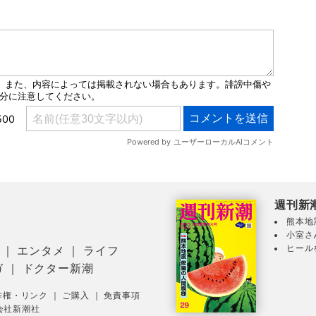
週刊新
熊本地
小室さ
ヒール
｜
エンタメ
｜
ライフ
ガ
｜
ドクター新潮
作権・リンク
｜
ご購入
｜
免責事項
会社新潮社