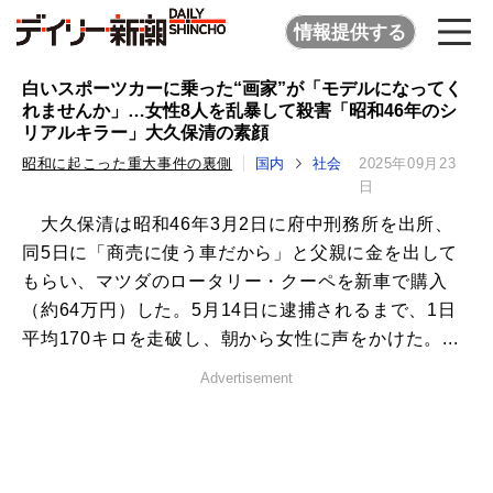
情報提供する
白いスポーツカーに乗った“画家”が「モデルになってく
れませんか」…女性8人を乱暴して殺害「昭和46年のシ
リアルキラー」大久保清の素顔
昭和に起こった重大事件の裏側
国内
社会
2025年09月23
日
大久保清は昭和46年3月2日に府中刑務所を出所、
同5日に「商売に使う車だから」と父親に金を出して
もらい、マツダのロータリー・クーペを新車で購入
（約64万円）した。5月14日に逮捕されるまで、1日
平均170キロを走破し、朝から女性に声をかけた。...
Advertisement