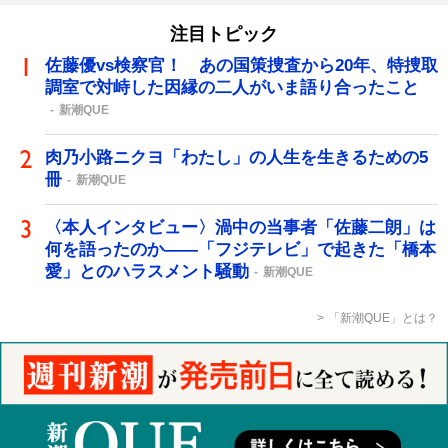
注目トピック
佐藤優vs検察官！ あの国策捜査から20年、特捜取
調室で対峙した因縁の二人がいま語り合ったこと
新潮QUE
肉乃小路ニクヨ「わたし」の人生を生きるための5
冊
新潮QUE
〈本人インタビュー〉渦中の当事者「佐藤二朗」は
何を語ったのか――「フジテレビ」で起きた「橋本
愛」とのハラスメント騒動
新潮QUE
「新潮QUE」とは？