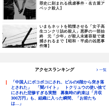
罪史に刻まれる残虐事件・名古屋ア
ベック殺人】
いまもネットを戦慄させる「女子高
生コンクリ詰め殺人」悪夢の一部始
終 元「少年」が殺人未遂容疑で逮
捕されるまで【昭和・平成の凶悪事
件簿】
アクセスランキング
一覧
「中国人にボコボコにされ、ビルの6階から突き落
とされた」 「闇バイト」 トクリュウの使い捨て
にされた悲惨すぎる実態 募集時の約束は「月収
300万円」も、組織に入った瞬間、「お前たち
は…」