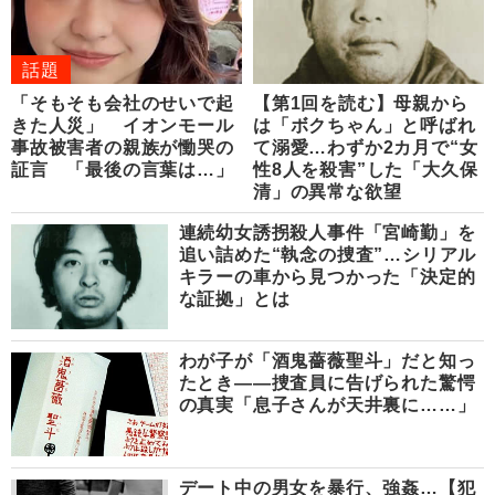
話題
「そもそも会社のせいで起
【第1回を読む】母親から
きた人災」 イオンモール
は「ボクちゃん」と呼ばれ
事故被害者の親族が慟哭の
て溺愛…わずか2カ月で“女
証言 「最後の言葉は…」
性8人を殺害”した「大久保
清」の異常な欲望
連続幼女誘拐殺人事件「宮崎勤」を
追い詰めた“執念の捜査”…シリアル
キラーの車から見つかった「決定的
な証拠」とは
わが子が「酒鬼薔薇聖斗」だと知っ
たとき――捜査員に告げられた驚愕
の真実「息子さんが天井裏に……」
デート中の男女を暴行、強姦…【犯