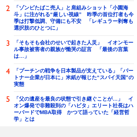
「ゾンビたばこ売人」と肩組みショット「小園海
斗」に注がれる“厳しい視線” 昨季の首位打者も今
季は打撃低調、守備にも不安 「レギュラー剥奪も
選択肢のひとつに」
「そもそも会社のせいで起きた人災」 イオンモー
ル事故被害者の親族が慟哭の証言 「最後の言葉
は…」
「プーチンの戦争を日本製品が支えている」「パー
トナー企業が日本に」米紙が報じた“スパイ天国”の
実態
「父の遺産を最良の状態で引き継ぐことが…」 イ
オン爆発で非難殺到の「ハビタ」エリート社長はハ
ーバードでMBA取得 かつて語っていた「経営哲
学」とは