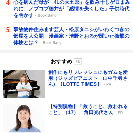
心を病んだ母が「4Lの大五郎」を飲み干しゲロまみ
れに…ノブコブ徳井が「感情を失くした」子供時代
を明かす
Book Bang
事故物件住みます芸人・松原タニシがいわくつきの
部屋を大公開 漫画家・清野とおるが聞いた衝撃の
体験とは？
Book Bang
おすすめ
創作にもリフレッシュにもガムを愛
用（ジャズピアニスト 山中千尋さ
ん）【LOTTE TIMES】
PR
【特別読物】「救うこと、救われる
こと」（17） 角田光代さん
PR