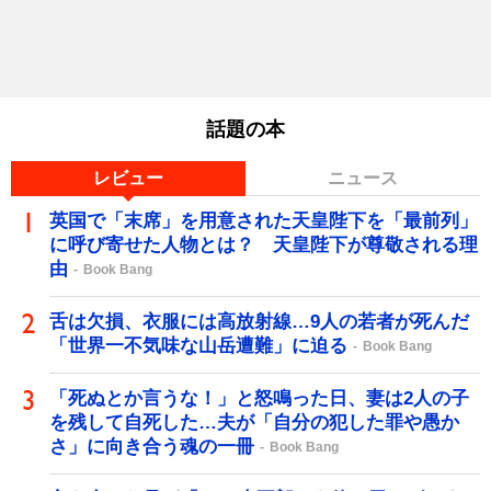
話題の本
レビュー
ニュース
英国で「末席」を用意された天皇陛下を「最前列」
に呼び寄せた人物とは？ 天皇陛下が尊敬される理
由
Book Bang
舌は欠損、衣服には高放射線…9人の若者が死んだ
「世界一不気味な山岳遭難」に迫る
Book Bang
「死ぬとか言うな！」と怒鳴った日、妻は2人の子
を残して自死した…夫が「自分の犯した罪や愚か
さ」に向き合う魂の一冊
Book Bang