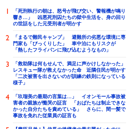
「死刑執行の朝は、怒号が飛び交い、警報機が鳴り
響き…」 凶悪死刑囚たちの獄中生活を、身の回り
の世話をした元受刑者が明かす
「まるで難民キャンプ」 避難所の劣悪な環境に専
門家も「びっくりした」 車中泊にもリスクが
「熱したフライパンに飛び込むようなもの」
「救助隊は何もせんで、満足に声かけしなかった」
レスキュー隊が救えなかった命 近隣住民が明かす
「二次被害を出さないのが訓練の鉄則になっている
様子」
「玖瑠美の最期の言葉は…」 イオンモール事故被
害者の親族が慟哭の証言 「おばたちは制止できな
かった自分たちを責めている」 さらに、間一髪で
事故を免れた従業員の証言も