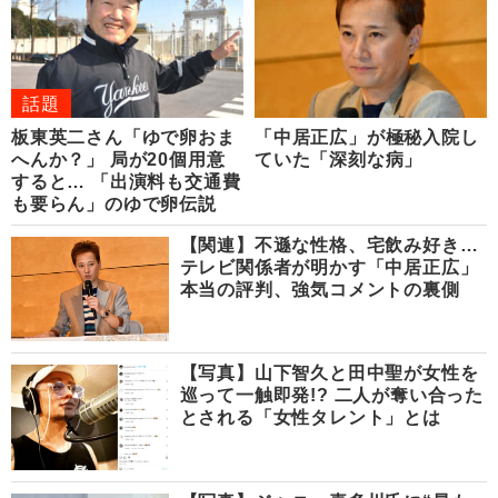
話題
板東英二さん「ゆで卵おま
「中居正広」が極秘入院し
へんか？」 局が20個用意
ていた「深刻な病」
すると… 「出演料も交通費
も要らん」のゆで卵伝説
【関連】不遜な性格、宅飲み好き…
テレビ関係者が明かす「中居正広」
本当の評判、強気コメントの裏側
【写真】山下智久と田中聖が女性を
巡って一触即発!? 二人が奪い合った
とされる「女性タレント」とは