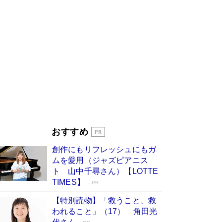
びる」俳優・高嶋政伸が家族に教わっ
た“人を育てるコツ”…芸への考え方を明か
す
Book Bang
「『火垂るの墓』は、大嘘である」原作者が抱き
続けた“自責の念”とは…「自己憐憫は描きたくな
い」監督が徹底的にこだわったこと（後編） #
戦争の記憶
Book Bang
美輪明宏 晩年の回答を集めた『ほほえんで生き
るための人生相談』がランクイン［エンターテイ
メントベストセラー］
Book Bang
「宇宙兄弟」最終46巻がベストセラー1位 宇宙
おすすめ
開発への関心を押し上げた18年の物語に幕 特装
版には「宇宙で描かれたマンガ」も収録
創作にもリフレッシュにもガ
Book Bang
ムを愛用（ジャズピアニス
「不意に涙が出そうに…」高嶋政伸が明かし
ト 山中千尋さん）【LOTTE
た“13歳の娘を暴行する役”への葛藤 インティマ
TIMES】
PR
シーコーディネーターに支えられたNHK『大奥』
の裏側
Book Bang
【特別読物】「救うこと、救
われること」（17） 角田光