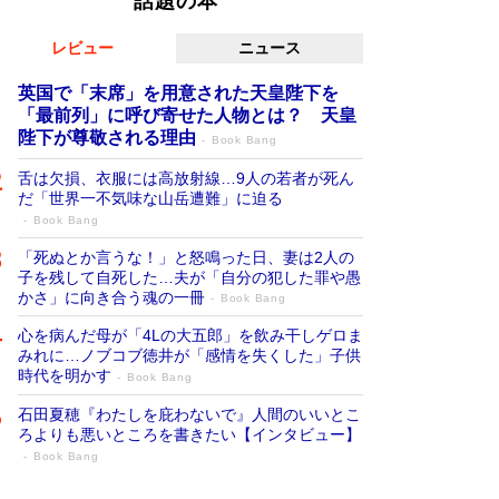
話題の本
レビュー
ニュース
英国で「末席」を用意された天皇陛下を
「最前列」に呼び寄せた人物とは？ 天皇
陛下が尊敬される理由
Book Bang
舌は欠損、衣服には高放射線…9人の若者が死ん
だ「世界一不気味な山岳遭難」に迫る
Book Bang
「死ぬとか言うな！」と怒鳴った日、妻は2人の
子を残して自死した…夫が「自分の犯した罪や愚
かさ」に向き合う魂の一冊
Book Bang
心を病んだ母が「4Lの大五郎」を飲み干しゲロま
みれに…ノブコブ徳井が「感情を失くした」子供
時代を明かす
Book Bang
石田夏穂『わたしを庇わないで』人間のいいとこ
ろよりも悪いところを書きたい【インタビュー】
Book Bang
「叱って伸びるやつは、褒めたらもっと伸