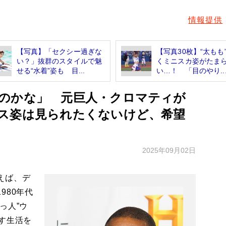
情報提供
【写真】「セクシー過ぎな
【写真30枚】“太もも
い？」抜群のスタイルで魅
くミニスカ姿がたま
せる“水着”姿も 目...
い…！ 「目のやり..
のかな」 元巨人・クロマティが
ス姿は見られたくないけど、希望
2025年09月02日
えば、デ
980年代
っ人”ウ
す生活を