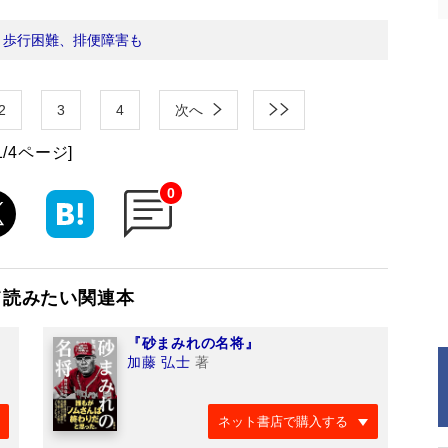
：
歩行困難、排便障害も
2
3
4
次へ
1/4ページ]
0
て読みたい関連本
『砂まみれの名将』
加藤 弘士
著
ネット書店で購入する