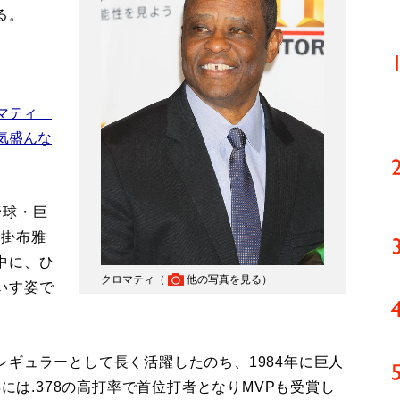
る。
ロマティ
気盛んな
野球・巨
や掛布雅
中に、ひ
クロマティ（
他の写真を見る
）
いす姿で
ギュラーとして長く活躍したのち、1984年に巨人
年には.378の高打率で首位打者となりMVPも受賞し