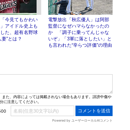
】「今見てもかわい
電撃放出「秋広優人」は阿部
！」アイドル史上も
監督になぜハマらなかったの
功した、超有名野球
か 「調子に乗ってんじゃな
人妻”とは？
いぞ」「3軍に落としたい」と
も言われた“辛らつ評価”の理由