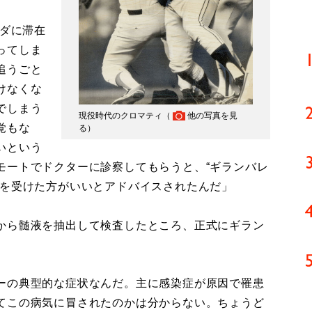
リダに滞在
ってしま
追うごと
けなくな
でしまう
現役時代のクロマティ（
他の写真を見
覚もな
る
）
いという
モートでドクターに診察してもらうと、“ギランバレ
査を受けた方がいいとアドバイスされたんだ」
から髄液を抽出して検査したところ、正式にギラン
ーの典型的な症状なんだ。主に感染症が原因で罹患
てこの病気に冒されたのかは分からない。ちょうど