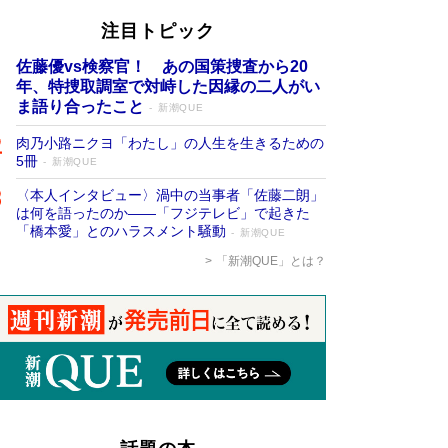
注目トピック
佐藤優vs検察官！ あの国策捜査から20
年、特捜取調室で対峙した因縁の二人がい
ま語り合ったこと
新潮QUE
肉乃小路ニクヨ「わたし」の人生を生きるための
5冊
新潮QUE
〈本人インタビュー〉渦中の当事者「佐藤二朗」
は何を語ったのか――「フジテレビ」で起きた
「橋本愛」とのハラスメント騒動
新潮QUE
「新潮QUE」とは？