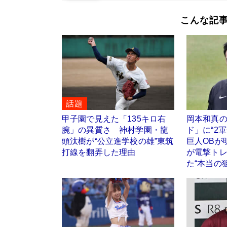
こんな記
話題
甲子園で見えた「135キロ右
岡本和真
腕」の異質さ 神村学園・龍
ド」に“2
頭汰樹が“公立進学校の雄”東筑
巨人OBが
打線を翻弄した理由
が電撃ト
た“本当の