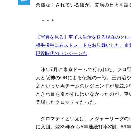
余儀なくされている彼が、闘病の日々を語
＊＊＊
【写真を見る】車イス生活を送る現在のク
相手投手に右ストレートをお見舞いした、血
現役時代のワンシーンも
昨年7月に東京ドームで行われた、プロ
人と阪神のOBによる伝統の一戦。王貞治
之といった両チームのレジェンドが居並ぶ
ときわ目を引かずにはいなかったのが、車
登場したクロマティだった。
クロマティといえば、メジャーリーグのレ
に入団。翌85年から5年連続打率3割、89