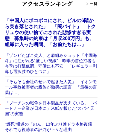
アクセスランキング
一覧
「中国人にボコボコにされ、ビルの6階か
ら突き落とされた」 「闇バイト」 トク
リュウの使い捨てにされた悲惨すぎる実
態 募集時の約束は「月収300万円」も、
組織に入った瞬間、「お前たちは…」
「ゾンビたばこ売人」と肩組みショット「小園海
斗」に注がれる“厳しい視線” 昨季の首位打者も
今季は打撃低調、守備にも不安 「レギュラー剥
奪も選択肢のひとつに」
「そもそも会社のせいで起きた人災」 イオンモ
ール事故被害者の親族が慟哭の証言 「最後の言
葉は…」
「プーチンの戦争を日本製品が支えている」「パ
ートナー企業が日本に」米紙が報じた“スパイ天
国”の実態
“爆死”報道の「のん」13年ぶり連ドラ本格復帰
それでも視聴者の評判が上々な理由