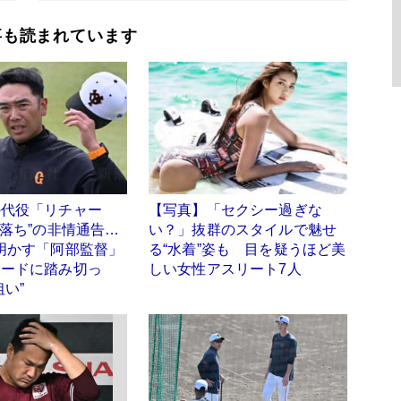
事も読まれています
の代役「リチャー
【写真】「セクシー過ぎな
軍落ち”の非情通告…
い？」抜群のスタイルで魅せ
明かす「阿部監督」
る“水着”姿も 目を疑うほど美
レードに踏み切っ
しい女性アスリート7人
狙い”