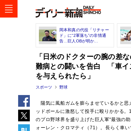
岡本和真の代役「リチャー
ド」に“2軍落ち”の非情通
告…巨人OBが明か...
「日米のドクターの腕の差な
難病との闘いを告白 「車イ
を与えられたら」
スポーツ
野球
陽気に風船ガムを膨らませているかと思
ッドボールに激怒して投手に殴りかかる。1
のプロ野球界を盛り上げた巨人軍“最強の助
ォーレン・クロマティ（71）。長らく車い