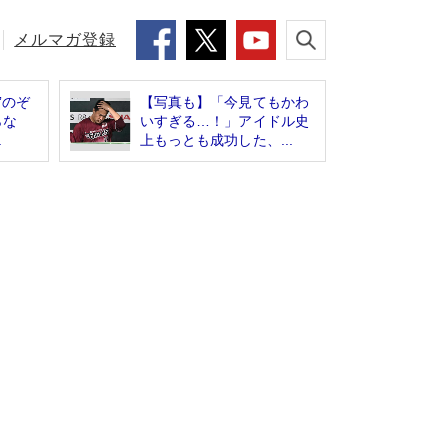
メルマガ登録
”のぞ
【写真も】「今見てもかわ
らな
いすぎる…！」アイドル史
.
上もっとも成功した、...