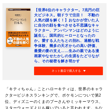
【世界6位のキャラクター。7兆円の巨
大ビジネス。朝ドラで注目！ 不動の
人気の謎を解く！】おなかが空いた人
に自分の顔を食べさせる不思議なキャ
ラクター、アンパンマンはどのように
誕生し、国民的ヒーローとなったの
か。愛する人たちとの別れ、過酷な戦
争体験、幾多の天才からの高い評価、
最愛の妻の支え……生みの親である漫
画家やなせたかしの生涯をたどりなが
ら、その秘密を解き明かす
ネット書店で購入する
「キティちゃん」ことハローキティは、世界のキャラ
クタービジネスランキングで、ポケモンについで第2
位、ディズニーのくまのプーさんやミッキーマウス、
スターウォーズよりも稼いでいると言われます。ちな