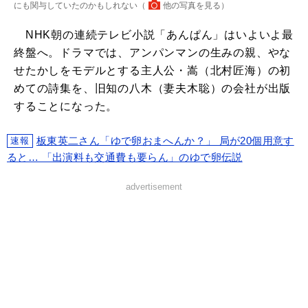
にも関与していたのかもしれない（
他の写真を見る
）
NHK朝の連続テレビ小説「あんぱん」はいよいよ最
終盤へ。ドラマでは、アンパンマンの生みの親、やな
せたかしをモデルとする主人公・嵩（北村匠海）の初
めての詩集を、旧知の八木（妻夫木聡）の会社が出版
することになった。
板東英二さん「ゆで卵おまへんか？」 局が20個用意す
速報
ると… 「出演料も交通費も要らん」のゆで卵伝説
advertisement