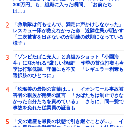
300万円」も、組織に入った瞬間、「お前たち
は…」
「救助隊は何もせんで、満足に声かけしなかった」
レスキュー隊が救えなかった命 近隣住民が明かす
「二次被害を出さないのが訓練の鉄則になっている
様子」
「ゾンビたばこ売人」と肩組みショット「小園海
斗」に注がれる“厳しい視線” 昨季の首位打者も今
季は打撃低調、守備にも不安 「レギュラー剥奪も
選択肢のひとつに」
「玖瑠美の最期の言葉は…」 イオンモール事故被
害者の親族が慟哭の証言 「おばたちは制止できな
かった自分たちを責めている」 さらに、間一髪で
事故を免れた従業員の証言も
「父の遺産を最良の状態で引き継ぐことが…」 イ