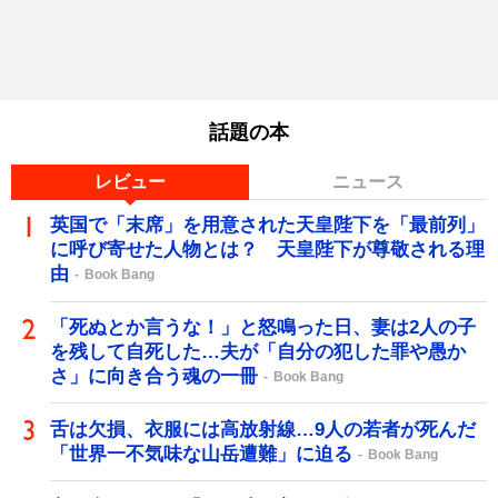
話題の本
レビュー
ニュース
英国で「末席」を用意された天皇陛下を「最前列」
に呼び寄せた人物とは？ 天皇陛下が尊敬される理
由
Book Bang
「死ぬとか言うな！」と怒鳴った日、妻は2人の子
を残して自死した…夫が「自分の犯した罪や愚か
さ」に向き合う魂の一冊
Book Bang
舌は欠損、衣服には高放射線…9人の若者が死んだ
「世界一不気味な山岳遭難」に迫る
Book Bang