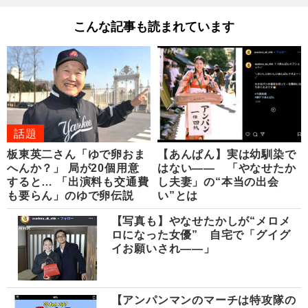
こんな記事も読まれています
話題
板東英二さん「ゆで卵おま
【あんぱん】実は幼馴染で
へんか？」 局が20個用意
はない―― 「やなせたか
すると… 「出演料も交通費
し夫妻」の“本当の出会
も要らん」のゆで卵伝説
い”とは
【写真も】やなせたかしが“メロメ
ロになった女優” 自宅で「グイグ
イお願いされ――」
【アンパンマンのマーチは特攻隊の