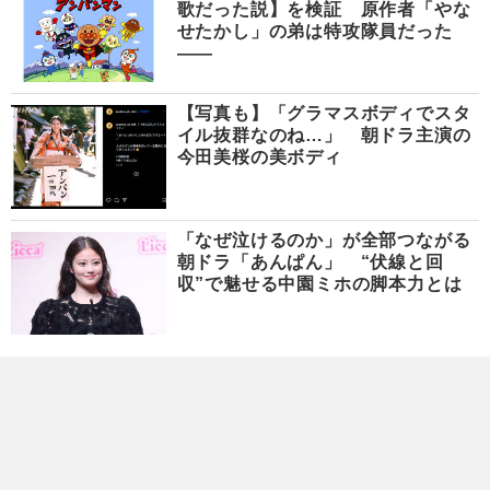
歌だった説】を検証 原作者「やな
せたかし」の弟は特攻隊員だった
――
【写真も】「グラマスボディでスタ
イル抜群なのね…」 朝ドラ主演の
今田美桜の美ボディ
「なぜ泣けるのか」が全部つながる
朝ドラ「あんぱん」 “伏線と回
収”で魅せる中園ミホの脚本力とは