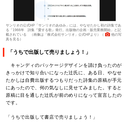
サンリオの公式HP「サンリオのあゆみ」には、やなせたかし初の詩集であ
る「1966年 詩集『愛する歌』発行。出版物の企画・販売業務開始」と記
載されている （画像は「株式会社サンリオ」公式HPより）（
他の写
真を見る
）
「うちで出版して売りましょう！」
キャンディのパッケージデザインを請け負ったのが
きっかけで知り合いになった辻氏に、ある日、やなせ
たかしは自費出版するつもりだった詩集の原稿が手元
にあったので、何の気なしに見せてみました。すると
原稿に目を通した辻氏が前のめりになって宣言したの
です。
「うちで出版して書店で売りましょう！」