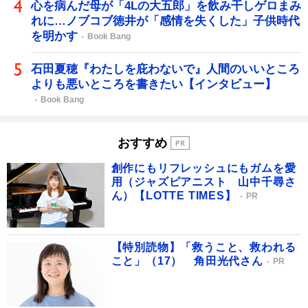
心を病んだ母が「4Lの大五郎」を飲み干しゲロまみ
れに…ノブコブ徳井が「感情を失くした」子供時代
を明かす
Book Bang
石田夏穂『わたしを庇わないで』人間のいいところ
よりも悪いところを書きたい【インタビュー】
Book Bang
おすすめ
創作にもリフレッシュにもガムを愛
用（ジャズピアニスト 山中千尋さ
ん）【LOTTE TIMES】
PR
【特別読物】「救うこと、救われる
こと」（17） 角田光代さん
PR