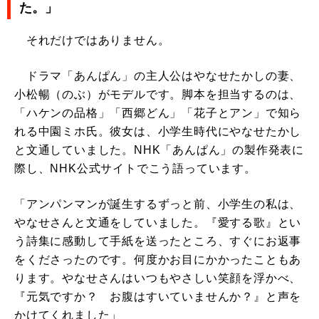
た。」
それだけではありません。
ドラマ「あんぱん」の主人公はやなせたかしの妻、
小松暢（のぶ）がモデルです。脚本を担当するのは、
「ハケンの品格」「西郷どん」「花子とアン」で知ら
れる中園ミホ氏。彼女は、小学生時代にやなせたかし
と文通していました。NHK「あんぱん」の製作発表に
際し、NHK公式サイトでこう語っています。
「アンパンマンが誕生するずっと前、小学生の私は、
やなせさんと文通をしていました。『愛する歌』とい
う詩集に感動して手紙を送ったところ、すぐにお返事
をくださったのです。何度かお目にかかったこともあ
ります。やなせさんはいつもやさしい笑顔を浮かべ、
『元気ですか？ お腹はすいていませんか？』と声を
かけてくれました」