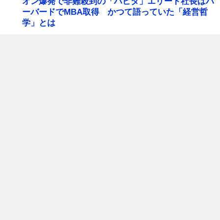
オン爆発で非難殺到の「ハビタ」エリート社長はハ
ーバードでMBA取得 かつて語っていた「経営哲
学」とは