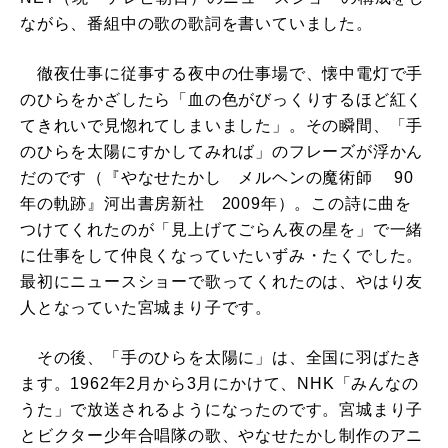
ながら、番組中の歌の歌詞を書いていました。
徹夜仕事に従事する夜中の仕事場で、懐中電灯で手
のひらをかざしたら「血の色がびっくりするほど紅く
てきれいで見惚れてしまいました」。その瞬間、「手
のひらを太陽にすかしてみれば」のフレーズが浮かん
だのです（『やなせたかし メルヘンの魔術師 90
年の軌跡』河出書房新社 2009年）。この詩に曲を
つけてくれたのが「見上げてごらん夜の星を」で一緒
に仕事をして仲良くなっていたいずみ・たくでした。
最初にニュースショーで歌ってくれたのは、やはり友
人となっていた宮城まり子です。
その後、「手のひらを太陽に」は、全国に羽ばたき
ます。1962年2月から3月にかけて、NHK「みんなの
うた」で放送されるようになったのです。宮城まり子
とビクター少年合唱隊の歌、やなせたかし制作のアニ