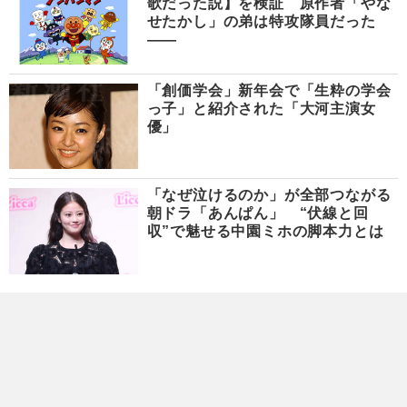
歌だった説】を検証 原作者「やな
せたかし」の弟は特攻隊員だった
――
「創価学会」新年会で「生粋の学会
っ子」と紹介された「大河主演女
優」
「なぜ泣けるのか」が全部つながる
朝ドラ「あんぱん」 “伏線と回
収”で魅せる中園ミホの脚本力とは