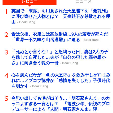
レビュー
ニュース
英国で「末席」を用意された天皇陛下を「最前列」
に呼び寄せた人物とは？ 天皇陛下が尊敬される理
由
Book Bang
舌は欠損、衣服には高放射線…9人の若者が死んだ
「世界一不気味な山岳遭難」に迫る
Book Bang
「死ぬとか言うな！」と怒鳴った日、妻は2人の子
を残して自死した…夫が「自分の犯した罪や愚か
さ」に向き合う魂の一冊
Book Bang
心を病んだ母が「4Lの大五郎」を飲み干しゲロまみ
れに…ノブコブ徳井が「感情を失くした」子供時代
を明かす
Book Bang
今思い出しても涙が出そう…「明石家さんま」のカ
ッコよすぎる一言とは？ 「電波少年」伝説のプロ
デューサーによる『人間・明石家さんま』評