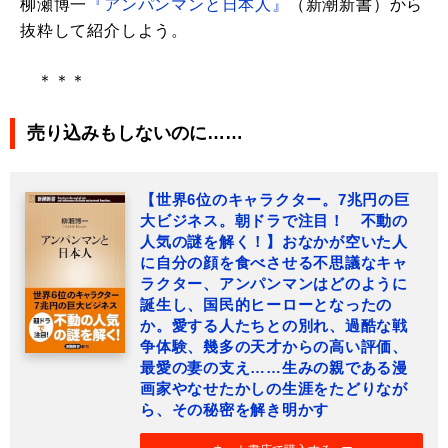
柳瀬博一
『アンパンマンと日本人』
（新潮新書）から
抜粋して紹介しよう。
＊＊＊
売り込みもしないのに……
【世界6位のキャラクター。7兆円の巨
大ビジネス。朝ドラで注目！ 不動の
人気の謎を解く！】おなかが空いた人
に自分の顔を食べさせる不思議なキャ
ラクター、アンパンマンはどのように
誕生し、国民的ヒーローとなったの
か。愛する人たちとの別れ、過酷な戦
争体験、幾多の天才からの高い評価、
最愛の妻の支え……生みの親である漫
画家やなせたかしの生涯をたどりなが
ら、その秘密を解き明かす