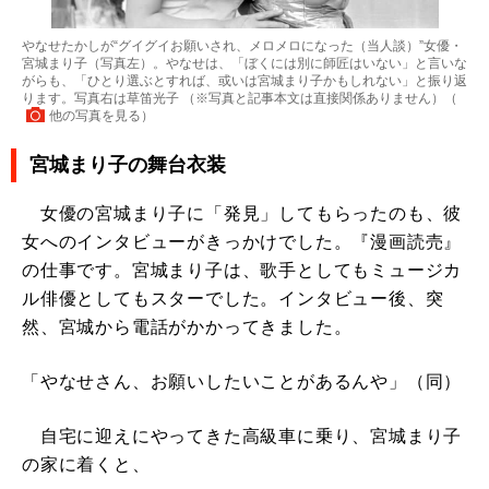
やなせたかしが“グイグイお願いされ、メロメロになった（当人談）”女優・
宮城まり子（写真左）。やなせは、「ぼくには別に師匠はいない」と言いな
がらも、「ひとり選ぶとすれば、或いは宮城まり子かもしれない」と振り返
ります。写真右は草笛光子 （※写真と記事本文は直接関係ありません）（
他の写真を見る
）
宮城まり子の舞台衣装
女優の宮城まり子に「発見」してもらったのも、彼
女へのインタビューがきっかけでした。『漫画読売』
の仕事です。宮城まり子は、歌手としてもミュージカ
ル俳優としてもスターでした。インタビュー後、突
然、宮城から電話がかかってきました。
「やなせさん、お願いしたいことがあるんや」（同）
自宅に迎えにやってきた高級車に乗り、宮城まり子
の家に着くと、