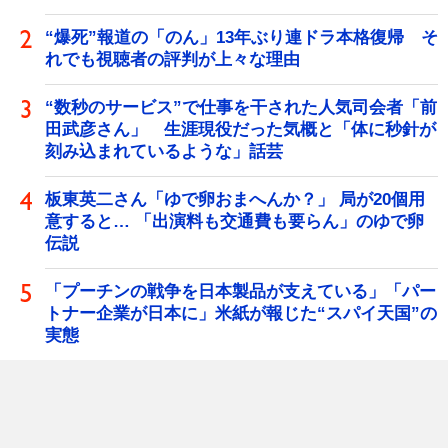
“爆死”報道の「のん」13年ぶり連ドラ本格復帰 そ
れでも視聴者の評判が上々な理由
“数秒のサービス”で仕事を干された人気司会者「前
田武彦さん」 生涯現役だった気概と「体に秒針が
刻み込まれているような」話芸
板東英二さん「ゆで卵おまへんか？」 局が20個用
意すると… 「出演料も交通費も要らん」のゆで卵
伝説
「プーチンの戦争を日本製品が支えている」「パー
トナー企業が日本に」米紙が報じた“スパイ天国”の
実態