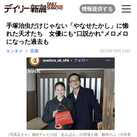
情報提供する
手塚治虫だけじゃない「やなせたかし」に惚
れた天才たち 女優にも“口説かれ”メロメロ
になった過去も
エンタメ
芸能
2025年08月14日
（写真左から）連続テレビ小説「あんぱん」の登場人物、柳井のぶ（今田美