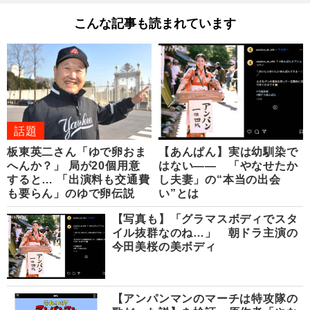
こんな記事も読まれています
話題
板東英二さん「ゆで卵おま
【あんぱん】実は幼馴染で
へんか？」 局が20個用意
はない―― 「やなせたか
すると… 「出演料も交通費
し夫妻」の“本当の出会
も要らん」のゆで卵伝説
い”とは
【写真も】「グラマスボディでスタ
イル抜群なのね…」 朝ドラ主演の
今田美桜の美ボディ
【アンパンマンのマーチは特攻隊の