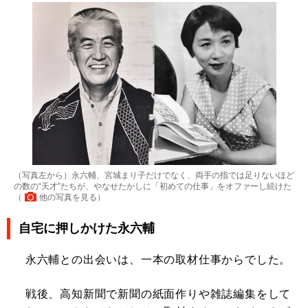
（写真左から）永六輔、宮城まり子だけでなく、両手の指では足りないほど
の数の“天才”たちが、やなせたかしに「初めての仕事」をオファーし続けた
（
他の写真を見る
）
自宅に押しかけた永六輔
永六輔との出会いは、一本の取材仕事からでした。
戦後、高知新聞で新聞の紙面作りや雑誌編集をして