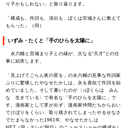
り子かもしれない」と振り返ります。
「構成も、作詞も、演出も、ぼくは宮城さんに教えて
もらった」（同）
いずみ・たくと「手のひらを太陽に」
永六輔と宮城まり子との縁が、次なる“天才”との仕
事に結実します。
「見上げてごらん夜の星を」の永六輔の見事な作詞家
ぶりに驚嘆したやなせたかしは、永を真似て作詞を始
めていました。そして書いたのが〈♪ぼくらは みん
な 生きている〉で有名な「手のひらを太陽に」で
す。漫画家として芽が出ず、漫画家仲間たちからおい
てけぼりをくらい、取り残されてしまったやるせなさ
でたまらなかった1961年、やなせたかしは
NET（現・テレビ朝日）のニュースショーの構成をし