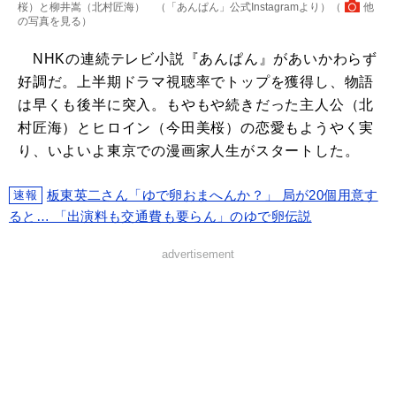
桜）と柳井嵩（北村匠海） （「あんぱん」公式Instagramより）（
他
の写真を見る
）
NHKの連続テレビ小説『あんぱん』があいかわらず
好調だ。上半期ドラマ視聴率でトップを獲得し、物語
は早くも後半に突入。もやもや続きだった主人公（北
村匠海）とヒロイン（今田美桜）の恋愛もようやく実
り、いよいよ東京での漫画家人生がスタートした。
板東英二さん「ゆで卵おまへんか？」 局が20個用意す
速報
ると… 「出演料も交通費も要らん」のゆで卵伝説
advertisement