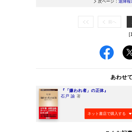
次ページ：
退陣報
前へ
[
あわせ
『「嫌われ者」の正体』
石戸 諭
著
ネット書店で購入する