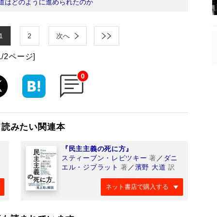
道はどのように進められたのか
1
2
次へ
1/2ページ]
0
て読みたい関連本
『民主主義の死に方』
スティーブン・レビツキー
著
／
ダニ
エル・ジブラット
著
／
濱野 大道
訳
ネット書店で購入する