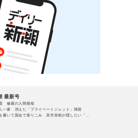
潮 最新号
震 修羅の人間模様
ん一家 消えた「プライベートジェット」帰国
を履いて国会で座りこみ 高市首相が隠したい「...