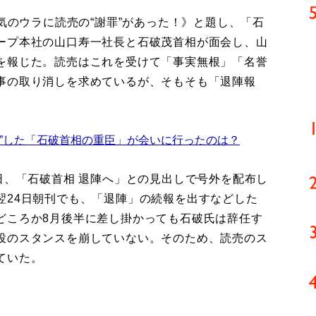
気のウラに読売の“謝罪”があった！》と題し、「石
ープ本社の山口寿一社長と石破茂首相が面会し、山
を報じた。読売はこれを受けて「事実無根」「名誉
事の取り消しを求めているが、そもそも「退陣報
。
”した「石破首相の重臣」が会いに行ったのは？
日、「石破首相 退陣へ」との見出しで号外を配布し
翌24日朝刊でも、「退陣」の続報を出すなどした
どころか8月後半に差し掛かっても石破氏は辞任す
投のスタンスを崩していない。そのため、読売のス
ていた。