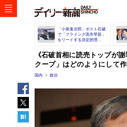
「小泉進次郎」ポスト石破
で「フライング高市早苗」
をリードする決定的理...
《石破首相に読売トップが謝
クープ」はどのようにして作
国内
政治