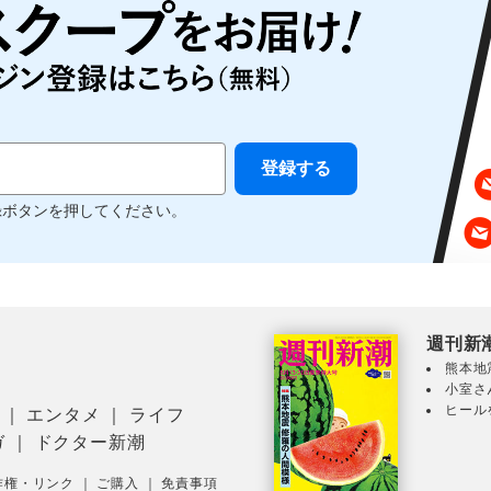
録ボタンを押してください。
週刊新
熊本地
小室さ
ヒール
｜
エンタメ
｜
ライフ
ガ
｜
ドクター新潮
作権・リンク
｜
ご購入
｜
免責事項