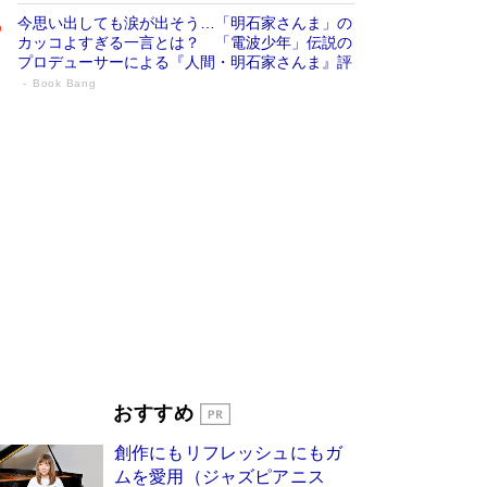
今思い出しても涙が出そう…「明石家さんま」の
カッコよすぎる一言とは？ 「電波少年」伝説の
プロデューサーによる『人間・明石家さんま』評
Book Bang
「宇宙兄弟」最終46巻がベストセラー1
位 宇宙開発への関心を押し上げた18年の
物語に幕 特装版には「宇宙で描かれたマ
ンガ」も収録
Book Bang
美輪明宏 晩年の回答を集めた『ほほえんで生き
るための人生相談』がランクイン［エンターテイ
メントベストセラー］
Book Bang
「『火垂るの墓』は、大嘘である」原作者が抱き
続けた“自責の念”とは…「自己憐憫は描きたくな
い」監督が徹底的にこだわったこと（後編） #
戦争の記憶
Book Bang
東野圭吾、伊坂幸太郎の人気シリーズ最新作どち
おすすめ
らも文庫化 映画化された直木賞受賞作もランク
イン［文庫ベストセラー］
Book Bang
創作にもリフレッシュにもガ
皇室はなぜ世界から尊敬されているのか？ 「天
ムを愛用（ジャズピアニス