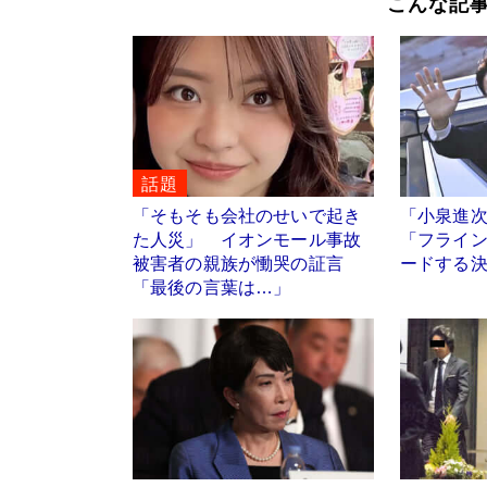
こんな記
話題
「そもそも会社のせいで起き
「小泉進
た人災」 イオンモール事故
「フライ
被害者の親族が慟哭の証言
ードする
「最後の言葉は…」