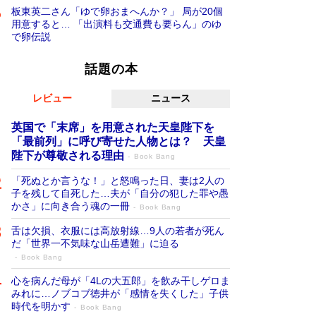
板東英二さん「ゆで卵おまへんか？」 局が20個
用意すると… 「出演料も交通費も要らん」のゆ
で卵伝説
話題の本
レビュー
ニュース
英国で「末席」を用意された天皇陛下を
「最前列」に呼び寄せた人物とは？ 天皇
陛下が尊敬される理由
Book Bang
「死ぬとか言うな！」と怒鳴った日、妻は2人の
子を残して自死した…夫が「自分の犯した罪や愚
かさ」に向き合う魂の一冊
Book Bang
舌は欠損、衣服には高放射線…9人の若者が死ん
だ「世界一不気味な山岳遭難」に迫る
Book Bang
心を病んだ母が「4Lの大五郎」を飲み干しゲロま
みれに…ノブコブ徳井が「感情を失くした」子供
時代を明かす
Book Bang