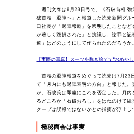
週刊文春は8月28日号で、《石破首相 強
破首相 退陣へ」と報道した読売新聞グル
口社長が「退陣報道」を釈明したことなど
が著しく毀損された」と抗議し、謝罪と記
道」はどのようにして作られたのだろうか
【実際の写真】スーツを脱ぎ捨てて“おめかし
首相の退陣報道をめぐって読売は7月23
て「月内にも退陣表明の方向」と報じた。
が、石破氏は即座にこれを否定した。月内
るどころか「石破おろし」をはねのけて続
クープは誤報ではないかとの指摘が浮上し
極秘面会は事実