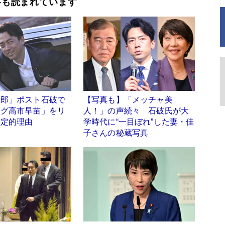
事も読まれています
次郎」ポスト石破で
【写真も】「メッチャ美
ング高市早苗」をリ
人！」の声続々 石破氏が大
決定的理由
学時代に“一目ぼれ”した妻・佳
子さんの秘蔵写真