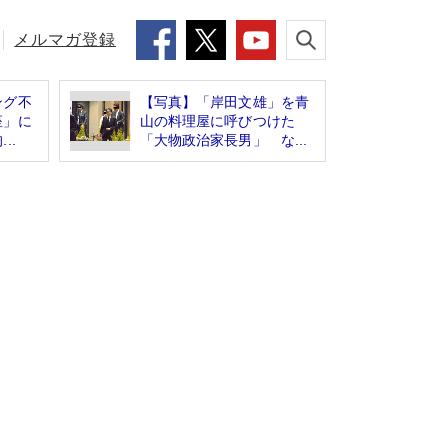
メルマガ登録
ング不
【写真】「岸田文雄」を青
座」に
山の料理屋に呼びつけた
..
「大物政治家長男」 な...