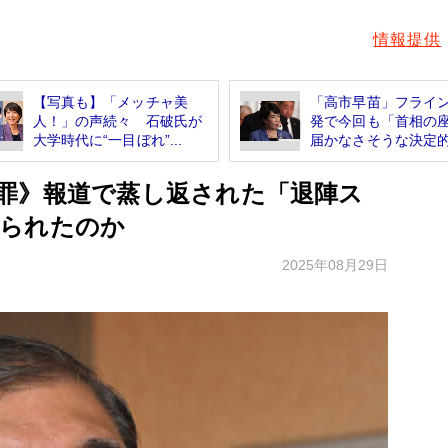
情報提供
【写真も】「メッチャ美
「高市早苗」フライ
人！」の声続々 石破氏が
発で今回も「首相の
大学時代に“一目ぼれ”...
届かなさそうな決定的.
罪》報道で蒸し返された「退陣ス
られたのか
2025年08月29日