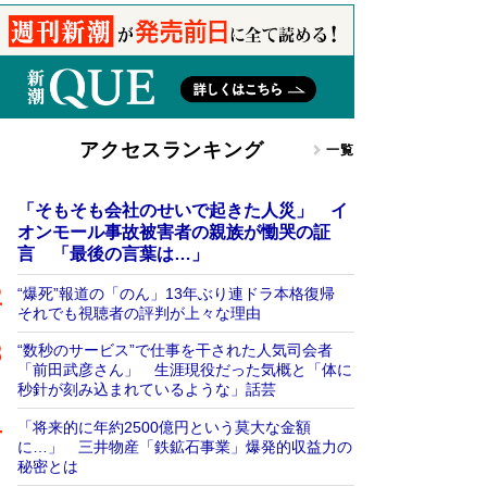
アクセスランキング
一覧
「そもそも会社のせいで起きた人災」 イ
オンモール事故被害者の親族が慟哭の証
言 「最後の言葉は…」
“爆死”報道の「のん」13年ぶり連ドラ本格復帰
それでも視聴者の評判が上々な理由
“数秒のサービス”で仕事を干された人気司会者
「前田武彦さん」 生涯現役だった気概と「体に
秒針が刻み込まれているような」話芸
「将来的に年約2500億円という莫大な金額
に…」 三井物産「鉄鉱石事業」爆発的収益力の
秘密とは