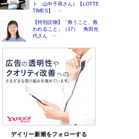
皇陛下はお元気でおられるか」がサウジ国王の第
ト 山中千尋さん）【LOTTE
一声になる理由
Book Bang
TIMES】
PR
【特別読物】「救うこと、救
われること」（17） 角田光
代さん
PR
デイリー新潮をフォローする