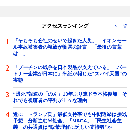
アクセスランキング
一覧
「そもそも会社のせいで起きた人災」 イオンモー
ル事故被害者の親族が慟哭の証言 「最後の言葉
は…」
「プーチンの戦争を日本製品が支えている」「パー
トナー企業が日本に」米紙が報じた“スパイ天国”の
実態
“爆死”報道の「のん」13年ぶり連ドラ本格復帰 そ
れでも視聴者の評判が上々な理由
遂に「トランプ氏」最低支持率でも中間選挙は接戦
予想…分断進む米社会、「MAGA」「民主社会主
義」の共通点は“政策理解に乏しい支持者”か