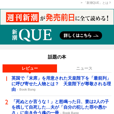
「新潮QUE」とは？
話題の本
レビュー
ニュース
英国で「末席」を用意された天皇陛下を「最前列」
に呼び寄せた人物とは？ 天皇陛下が尊敬される理
由
Book Bang
「死ぬとか言うな！」と怒鳴った日、妻は2人の子
を残して自死した…夫が「自分の犯した罪や愚か
さ」に向き合う魂の一冊
Book Bang