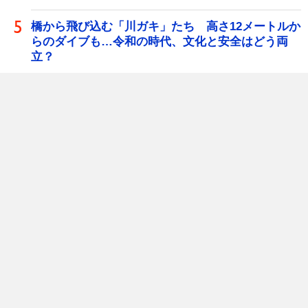
橋から飛び込む「川ガキ」たち 高さ12メートルか
らのダイブも…令和の時代、文化と安全はどう両
立？