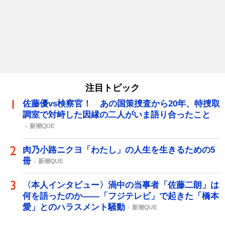
注目トピック
佐藤優vs検察官！ あの国策捜査から20年、特捜取
調室で対峙した因縁の二人がいま語り合ったこと
新潮QUE
肉乃小路ニクヨ「わたし」の人生を生きるための5
冊
新潮QUE
〈本人インタビュー〉渦中の当事者「佐藤二朗」は
何を語ったのか――「フジテレビ」で起きた「橋本
愛」とのハラスメント騒動
新潮QUE