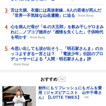
舌は欠損、衣服には高放射線…9人の若者が死んだ
「世界一不気味な山岳遭難」に迫る
Book Bang
心を病んだ母が「4Lの大五郎」を飲み干しゲロまみ
れに…ノブコブ徳井が「感情を失くした」子供時代
を明かす
Book Bang
今思い出しても涙が出そう…「明石家さんま」のカ
ッコよすぎる一言とは？ 「電波少年」伝説のプロ
デューサーによる『人間・明石家さんま』評
Book Bang
おすすめ
創作にもリフレッシュにもガムを愛
用（ジャズピアニスト 山中千尋さ
ん）【LOTTE TIMES】
PR