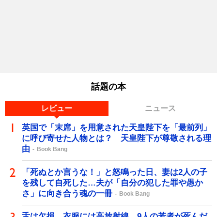
話題の本
レビュー
ニュース
英国で「末席」を用意された天皇陛下を「最前列」
に呼び寄せた人物とは？ 天皇陛下が尊敬される理
由
Book Bang
「死ぬとか言うな！」と怒鳴った日、妻は2人の子
を残して自死した…夫が「自分の犯した罪や愚か
さ」に向き合う魂の一冊
Book Bang
舌は欠損、衣服には高放射線…9人の若者が死んだ