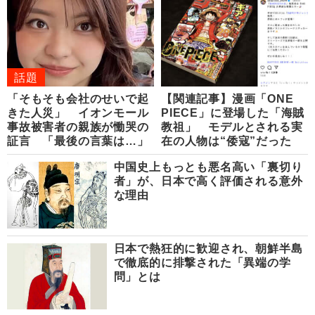
話題
「そもそも会社のせいで起
【関連記事】漫画「ONE
きた人災」 イオンモール
PIECE」に登場した「海賊
事故被害者の親族が慟哭の
教祖」 モデルとされる実
証言 「最後の言葉は…」
在の人物は“倭寇”だった
中国史上もっとも悪名高い「裏切り
者」が、日本で高く評価される意外
な理由
日本で熱狂的に歓迎され、朝鮮半島
で徹底的に排撃された「異端の学
問」とは