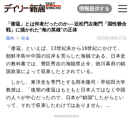
情報提供する
「倭寇」とは何者だったのか──近松門左衛門「国性爺合
戦」に描かれた“海の英雄”の正体
国内
社会
2025年08月27日
「倭寇」といえば、13世紀末から16世紀にかけて、
朝鮮半島や中国の沿岸を荒らした海賊である。日本史
の教科書では、豊臣秀吉の海賊禁止令、徳川幕府の鎖
国政策によって収束したとされている。
しかし、東洋史を専門とする岡本隆司・早稲田大学
教授は、「後期の倭寇はもともと日本人ではなく中国
の人々が中心だったので、日本が“鎖国”したからとい
って、それで収束したわけではありません。...
Advertisement