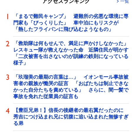
アクセスランキング
一覧
「まるで難民キャンプ」 避難所の劣悪な環境に専
門家も「びっくりした」 車中泊にもリスクが
「熱したフライパンに飛び込むようなもの」
「救助隊は何もせんで、満足に声かけしなかった」
レスキュー隊が救えなかった命 近隣住民が明かす
「二次被害を出さないのが訓練の鉄則になっている
様子」
「玖瑠美の最期の言葉は…」 イオンモール事故被
害者の親族が慟哭の証言 「おばたちは制止できな
かった自分たちを責めている」 さらに、間一髪で
事故を免れた従業員の証言も
【豊臣兄弟！】信長の後継者の最右翼だったのに
秀吉につけ込まれ兄に切腹に追い込まれた無惨すぎ
る弟