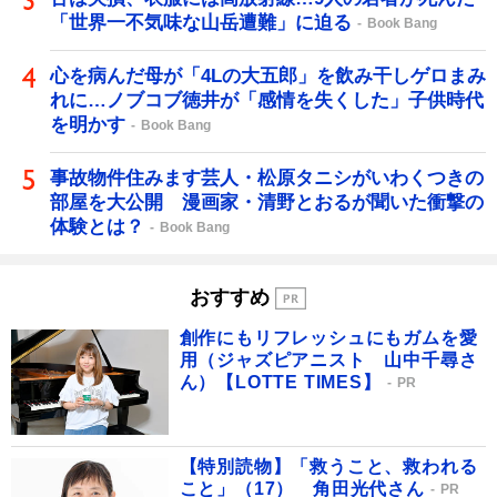
「世界一不気味な山岳遭難」に迫る
Book Bang
心を病んだ母が「4Lの大五郎」を飲み干しゲロまみ
れに…ノブコブ徳井が「感情を失くした」子供時代
を明かす
Book Bang
事故物件住みます芸人・松原タニシがいわくつきの
部屋を大公開 漫画家・清野とおるが聞いた衝撃の
体験とは？
Book Bang
おすすめ
創作にもリフレッシュにもガムを愛
用（ジャズピアニスト 山中千尋さ
ん）【LOTTE TIMES】
PR
【特別読物】「救うこと、救われる
こと」（17） 角田光代さん
PR