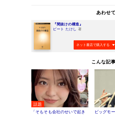
あわせ
『間抜けの構造』
ビート たけし
著
ネット書店で購入する
こんな記
話題
「そもそも会社のせいで起き
ビッグモ