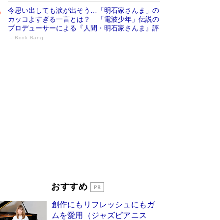
今思い出しても涙が出そう…「明石家さんま」の
カッコよすぎる一言とは？ 「電波少年」伝説の
プロデューサーによる『人間・明石家さんま』評
Book Bang
「宇宙兄弟」最終46巻がベストセラー1
位 宇宙開発への関心を押し上げた18年の
物語に幕 特装版には「宇宙で描かれたマ
ンガ」も収録
Book Bang
美輪明宏 晩年の回答を集めた『ほほえんで生き
るための人生相談』がランクイン［エンターテイ
メントベストセラー］
Book Bang
「『火垂るの墓』は、大嘘である」原作者が抱き
続けた“自責の念”とは…「自己憐憫は描きたくな
い」監督が徹底的にこだわったこと（後編） #
戦争の記憶
Book Bang
「叱って伸びるやつは、褒めたらもっと伸びる」
おすすめ
俳優・高嶋政伸が家族に教わった“人を育てるコ
ツ”…芸への考え方を明かす
Book Bang
創作にもリフレッシュにもガ
東野圭吾、伊坂幸太郎の人気シリーズ最新作どち
ムを愛用（ジャズピアニス