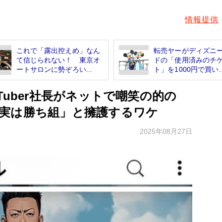
情報提供
これで「露出控えめ」なん
転売ヤーがディズニ
て信じられない！ 東京オ
ドの「使用済みのチ
ートサロンに勢ぞろい...
ト」を1000円で買い..
Tuber社長がネットで嘲笑の的の
実は勝ち組」と擁護するワケ
2025年08月27日