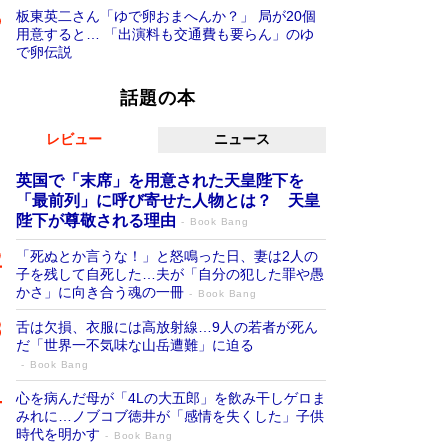
板東英二さん「ゆで卵おまへんか？」 局が20個
用意すると… 「出演料も交通費も要らん」のゆ
で卵伝説
話題の本
レビュー
ニュース
英国で「末席」を用意された天皇陛下を
「最前列」に呼び寄せた人物とは？ 天皇
陛下が尊敬される理由
Book Bang
「死ぬとか言うな！」と怒鳴った日、妻は2人の
子を残して自死した…夫が「自分の犯した罪や愚
かさ」に向き合う魂の一冊
Book Bang
舌は欠損、衣服には高放射線…9人の若者が死ん
だ「世界一不気味な山岳遭難」に迫る
Book Bang
心を病んだ母が「4Lの大五郎」を飲み干しゲロま
みれに…ノブコブ徳井が「感情を失くした」子供
時代を明かす
Book Bang