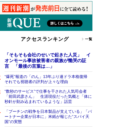
アクセスランキング
一覧
「そもそも会社のせいで起きた人災」 イ
オンモール事故被害者の親族が慟哭の証
言 「最後の言葉は…」
“爆死”報道の「のん」13年ぶり連ドラ本格復帰
それでも視聴者の評判が上々な理由
“数秒のサービス”で仕事を干された人気司会者
「前田武彦さん」 生涯現役だった気概と「体に
秒針が刻み込まれているような」話芸
「プーチンの戦争を日本製品が支えている」「パ
ートナー企業が日本に」米紙が報じた“スパイ天
国”の実態