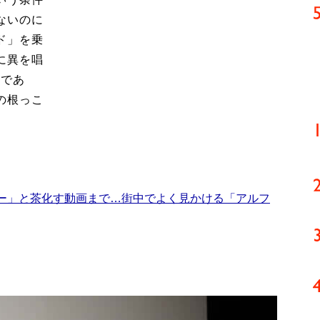
ないのに
ド」を乗
に異を唱
氏であ
の根っこ
。
ー」と茶化す動画まで…街中でよく見かける「アルフ