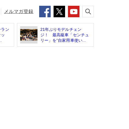
メルマガ登録
ーラン
21年ぶりモデルチェン
ケッ
ジ！ 最高級車「センチュ
.
リー」を“自家用車使い...