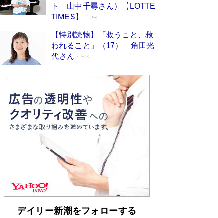
らも文庫化 映画化された直木賞受賞作もランク
ト 山中千尋さん）【LOTTE
イン［文庫ベストセラー］
Book Bang
TIMES】
PR
【特別読物】「救うこと、救
われること」（17） 角田光
代さん
PR
デイリー新潮をフォローする