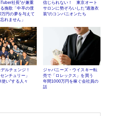
uTuber社長”が兼重
信じられない！ 東京オート
送る挽歌「中卒の僕
サロンに勢ぞろいした“過激衣
00万円の夢を与えて
装“のコンパニオンたち
は忘れません」
りモデルチェンジ！
ジャパニーズ・ウイスキー転
「センチュリー」
売で「ロレックス」を買う
車使い”する人々
年間1000万円を稼ぐ会社員の
話