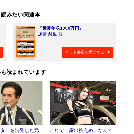
て読みたい関連本
『世帯年収1000万円』
加藤 梨里
著
ネット書店で購入する
事も読まれています
ーターを告発した元
これで「露出控えめ」なんて