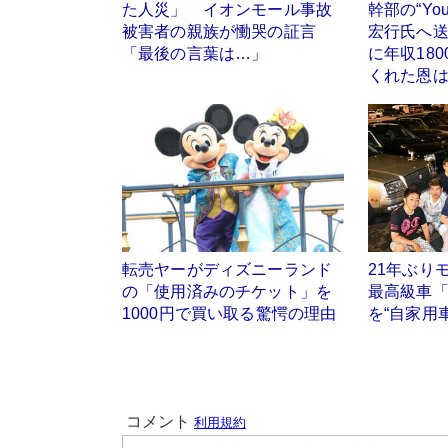
た人災」 イオンモール事故
幹部の“Yo
被害者の親族が慟哭の証言
宏行氏へ
「最後の言葉は…」
に年収18
くれた恩
転売ヤーがディズニーランド
21年ぶ
の「使用済みのチケット」を
最高級車
1000円で買い取る驚愕の理由
を“自家用