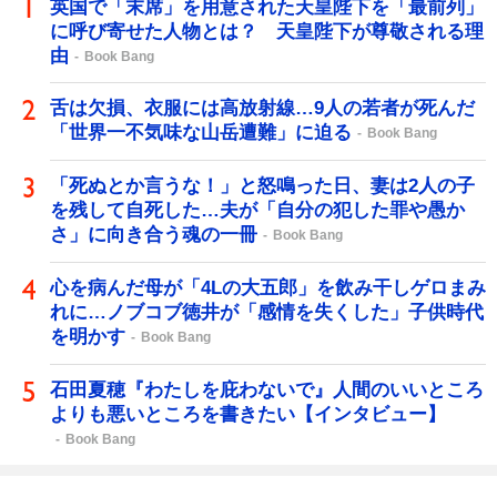
英国で「末席」を用意された天皇陛下を「最前列」
に呼び寄せた人物とは？ 天皇陛下が尊敬される理
由
Book Bang
舌は欠損、衣服には高放射線…9人の若者が死んだ
「世界一不気味な山岳遭難」に迫る
Book Bang
「死ぬとか言うな！」と怒鳴った日、妻は2人の子
を残して自死した…夫が「自分の犯した罪や愚か
さ」に向き合う魂の一冊
Book Bang
心を病んだ母が「4Lの大五郎」を飲み干しゲロまみ
れに…ノブコブ徳井が「感情を失くした」子供時代
を明かす
Book Bang
石田夏穂『わたしを庇わないで』人間のいいところ
よりも悪いところを書きたい【インタビュー】
Book Bang