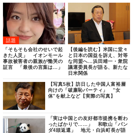
話題
「そもそも会社のせいで起
【後編を読む】米国に堂々
きた人災」 イオンモール
と日本の国益を訴え、対等
事故被害者の親族が慟哭の
な同盟へ…浜田靖一・衆院
証言 「最後の言葉は…」
議運委員長が語る、新たな
日米関係
【写真5枚】訪日した中国人富裕層
向けの「破廉恥パーティ」 “女
体”を献上など【実際の写真】
「実は中国との友好都市提携を断わ
ったばかりで……」 和歌山「パン
ダ4頭返還」 地元・白浜町長が語