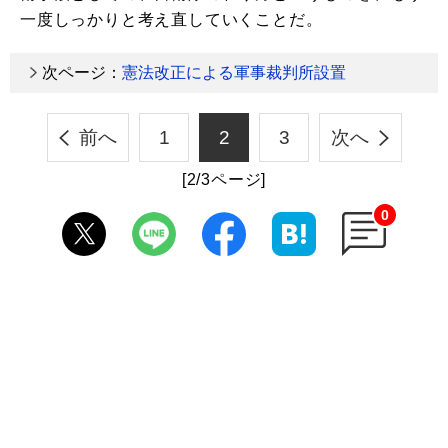
一度しっかりと考え直していくことだ。
次ページ：
憲法改正による軍事裁判所設置
前へ
1
2
3
次へ
[2/3ページ]
0