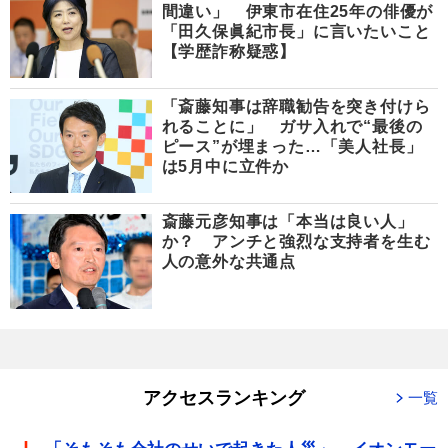
間違い」 伊東市在住25年の俳優が
「田久保眞紀市長」に言いたいこと
【学歴詐称疑惑】
「斎藤知事は辞職勧告を突き付けら
れることに」 ガサ入れで“最後の
ピース”が埋まった…「美人社長」
は5月中に立件か
斎藤元彦知事は「本当は良い人」
か？ アンチと強烈な支持者を生む
人の意外な共通点
アクセスランキング
一覧