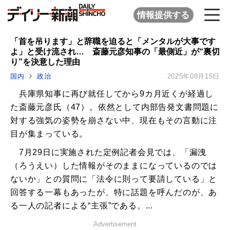
情報提供する
「首を吊ります」と辞職を迫ると「メンタルが大事です
よ」と受け流され… 斎藤元彦知事の「最側近」が“裏切
り”を決意した理由
国内
政治
2025年08月15日
兵庫県知事に再び就任してから9カ月近くが経過し
た斎藤元彦氏（47）。依然として内部告発文書問題に
対する強気の姿勢を崩さない中、現在もその言動に注
目が集まっている。
7月29日に実施された定例記者会見では、「漏洩
（ろうえい）した情報がそのままになっているのでは
ないか」との質問に「法令に則って要請している」と
回答する一幕もあったが、特に話題を呼んだのが、あ
る一人の記者による“主張”である。...
Advertisement