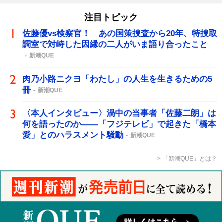
注目トピック
佐藤優vs検察官！ あの国策捜査から20年、特捜取
調室で対峙した因縁の二人がいま語り合ったこと
新潮QUE
肉乃小路ニクヨ「わたし」の人生を生きるための5
冊
新潮QUE
〈本人インタビュー〉渦中の当事者「佐藤二朗」は
何を語ったのか――「フジテレビ」で起きた「橋本
愛」とのハラスメント騒動
新潮QUE
「新潮QUE」とは？