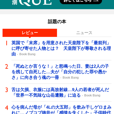
話題の本
レビュー
ニュース
英国で「末席」を用意された天皇陛下を「最前列」
に呼び寄せた人物とは？ 天皇陛下が尊敬される理
由
Book Bang
「死ぬとか言うな！」と怒鳴った日、妻は2人の子
を残して自死した…夫が「自分の犯した罪や愚か
さ」に向き合う魂の一冊
Book Bang
舌は欠損、衣服には高放射線…9人の若者が死んだ
「世界一不気味な山岳遭難」に迫る
Book Bang
心を病んだ母が「4Lの大五郎」を飲み干しゲロまみ
れに…ノブコブ徳井が「感情を失くした」子供時代