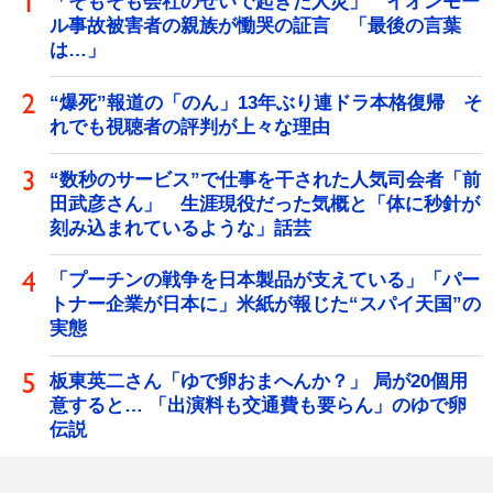
「そもそも会社のせいで起きた人災」 イオンモー
ル事故被害者の親族が慟哭の証言 「最後の言葉
は…」
“爆死”報道の「のん」13年ぶり連ドラ本格復帰 そ
れでも視聴者の評判が上々な理由
“数秒のサービス”で仕事を干された人気司会者「前
田武彦さん」 生涯現役だった気概と「体に秒針が
刻み込まれているような」話芸
「プーチンの戦争を日本製品が支えている」「パー
トナー企業が日本に」米紙が報じた“スパイ天国”の
実態
板東英二さん「ゆで卵おまへんか？」 局が20個用
意すると… 「出演料も交通費も要らん」のゆで卵
伝説