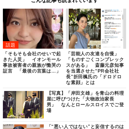
こんな記事も読まれています
話題
「そもそも会社のせいで起
「芸能人の友達を自慢」
きた人災」 イオンモール
「ものすごくコンプレック
事故被害者の親族が慟哭の
スがある」 斎藤元彦知事
証言 「最後の言葉は…」
を当選させた“PR会社社
長”折田楓氏の「ドロドロ
な素顔」とは
【写真】「岸田文雄」を青山の料理
屋に呼びつけた「大物政治家長
男」 なんとロールスロイスでご登
場
「“悪い人ではない”と妄信するのは