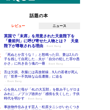
話題の本
レビュー
ニュース
英国で「末席」を用意された天皇陛下を
「最前列」に呼び寄せた人物とは？ 天皇
陛下が尊敬される理由
Book Bang
「死ぬとか言うな！」と怒鳴った日、妻は2人の
子を残して自死した…夫が「自分の犯した罪や愚
かさ」に向き合う魂の一冊
Book Bang
舌は欠損、衣服には高放射線…9人の若者が死ん
だ「世界一不気味な山岳遭難」に迫る
Book Bang
心を病んだ母が「4Lの大五郎」を飲み干しゲロま
みれに…ノブコブ徳井が「感情を失くした」子供
時代を明かす
Book Bang
事故物件住みます芸人・松原タニシがいわくつき