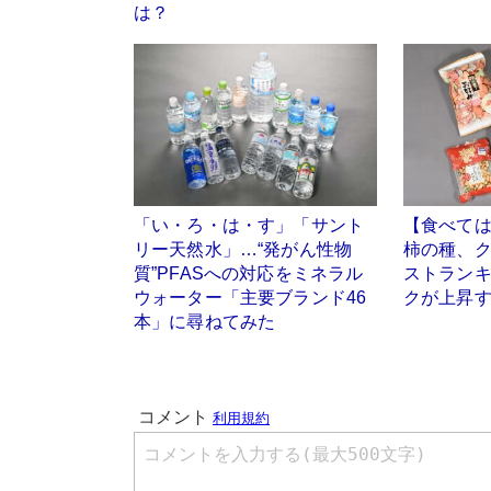
は？
「い・ろ・は・す」「サント
【食べて
リー天然水」…“発がん性物
柿の種、
質”PFASへの対応をミネラル
ストラン
ウォーター「主要ブランド46
クが上昇
本」に尋ねてみた