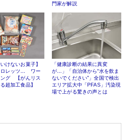
門家が解説
はいけないお菓子】
「健康診断の結果に異変
クロレッツ… ワー
が…」「自治体から“水を飲ま
キング 【がんリス
ないでください”」全国で検出
する超加工食品】
エリア拡大中「PFAS」汚染現
場で上がる驚きの声とは