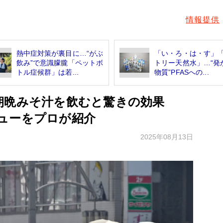
情報提供
熱中症対策が裏目に…“がぶ
「い・ろ・は・す」
飲み”で意識朦朧「ペットボ
トリー天然水」…“発
トル症候群」は若...
物質”PFASへの...
朝晩みそ汁を飲むと驚きの効果
ューをプロが紹介
2025年08月13日