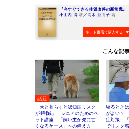
『今すぐできる体質改善の新常識』
小山内 博
著
／
高木 亜由子
著
ネット書店で購入する
こんな記
話題
「犬と暮らすと認知症リスク
寝るとき
が4割減」 シニアのためのペ
がよい？
ット講座 「飼い主が先に亡
症対策 
くなるケース」への備え方
でリスク