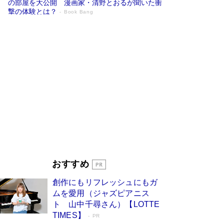
の部屋を大公開 漫画家・清野とおるが聞いた衝
撃の体験とは？
Book Bang
追悼・東野圭吾さん 週間ベストセラーラ
ンキングに『容疑者Xの献身』『白夜行』
など代表作が並ぶ［文庫ベストセラー］
Book Bang
73歳でも働くしかない 「老後レス時代」に交通
誘導員の独白が話題
Book Bang
竹内由恵の前に現れた「テレビ観ないんだよね
ぇ」という男性…夫を選んでテレ朝退社したワケ
Book Bang
「なんで？ そんな馬鹿な……」90歳になった作
家・阿刀田高さんが、ひとり暮らしの生活を明か
す
Book Bang
おすすめ
和田秀樹の70代、80代向け新書がベスト3を独
創作にもリフレッシュにもガ
占 上半期1位にも選出［新書ベストセラー］
ムを愛用（ジャズピアニス
Book Bang
ト 山中千尋さん）【LOTTE
TIMES】
PR