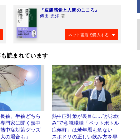
『皮膚感覚と人間のこころ』
傳田 光洋
著
ネット書店で購入する
事も読まれています
は長袖、半袖どちら
熱中症対策が裏目に…“がぶ飲
 専門家に聞く熱中
み”で意識朦朧「ペットボトル
「熱中症対策グッズ
症候群」は若年層も危ない
増大の場合も」
スポドリの正しい飲み方を専