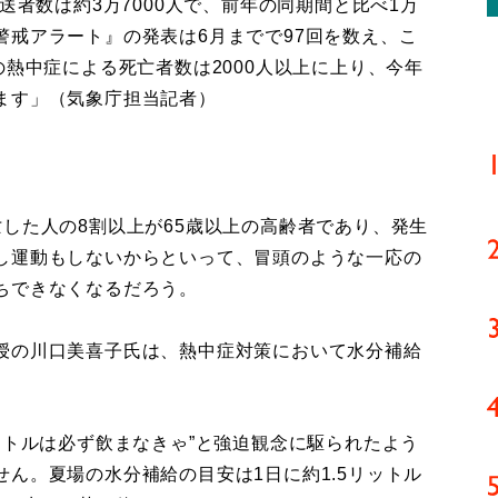
送者数は約3万7000人で、前年の同期間と比べ1万
警戒アラート』の発表は6月までで97回を数え、こ
の熱中症による死亡者数は2000人以上に上り、今年
ます」（気象庁担当記者）
した人の8割以上が65歳以上の高齢者であり、発生
し運動もしないからといって、冒頭のような一応の
ちできなくなるだろう。
授の川口美喜子氏は、熱中症対策において水分補給
ットルは必ず飲まなきゃ”と強迫観念に駆られたよう
ん。夏場の水分補給の目安は1日に約1.5リットル