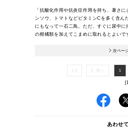
「抗酸化作用や抗炎症作用を持ち、暑さに
ンソウ、トマトなどビタミンCを多く含ん
にもなって一石二鳥。ただ、すぐに尿中に
の柑橘類を加えてこまめに取れるとよいで
次ペー
前へ
1
[
あわせ