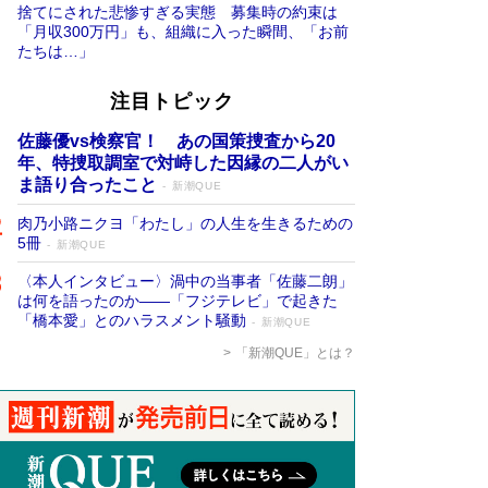
捨てにされた悲惨すぎる実態 募集時の約束は
「月収300万円」も、組織に入った瞬間、「お前
たちは…」
注目トピック
佐藤優vs検察官！ あの国策捜査から20
年、特捜取調室で対峙した因縁の二人がい
ま語り合ったこと
新潮QUE
肉乃小路ニクヨ「わたし」の人生を生きるための
5冊
新潮QUE
〈本人インタビュー〉渦中の当事者「佐藤二朗」
は何を語ったのか――「フジテレビ」で起きた
「橋本愛」とのハラスメント騒動
新潮QUE
「新潮QUE」とは？