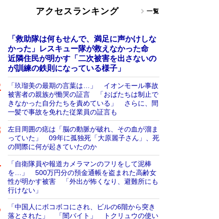
アクセスランキング
一覧
「救助隊は何もせんで、満足に声かけしな
かった」レスキュー隊が救えなかった命
近隣住民が明かす「二次被害を出さないの
が訓練の鉄則になっている様子」
「玖瑠美の最期の言葉は…」 イオンモール事故
被害者の親族が慟哭の証言 「おばたちは制止で
きなかった自分たちを責めている」 さらに、間
一髪で事故を免れた従業員の証言も
左目周囲の痣は「脳の動脈が破れ、その血が溜ま
っていた」 09年に孤独死「大原麗子さん」、死
の間際に何が起きていたのか
「自衛隊員や報道カメラマンのフリをして泥棒
を…」 500万円分の預金通帳を盗まれた高齢女
性が明かす被害 「外出が怖くなり、避難所にも
行けない」
「中国人にボコボコにされ、ビルの6階から突き
落とされた」 「闇バイト」 トクリュウの使い