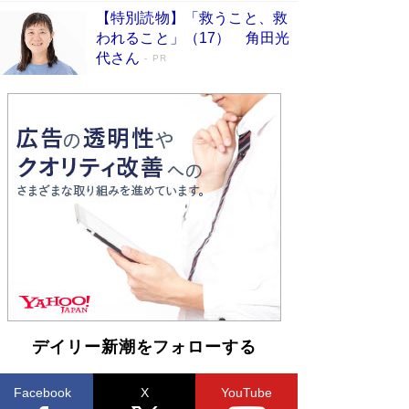
【特別読物】「救うこと、救
われること」（17） 角田光
代さん
PR
デイリー新潮をフォローする
Facebook
X
YouTube