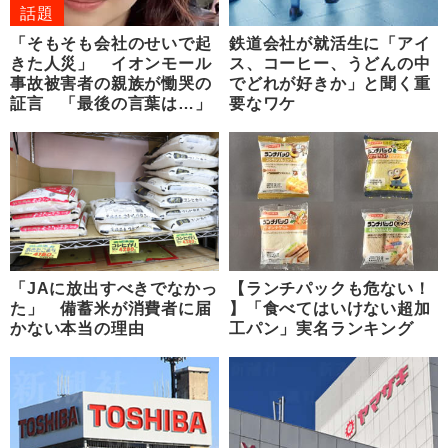
話題
「そもそも会社のせいで起
鉄道会社が就活生に「アイ
きた人災」 イオンモール
ス、コーヒー、うどんの中
事故被害者の親族が慟哭の
でどれが好きか」と聞く重
証言 「最後の言葉は…」
要なワケ
「JAに放出すべきでなかっ
【ランチパックも危ない！
た」 備蓄米が消費者に届
】「食べてはいけない超加
かない本当の理由
工パン」実名ランキング