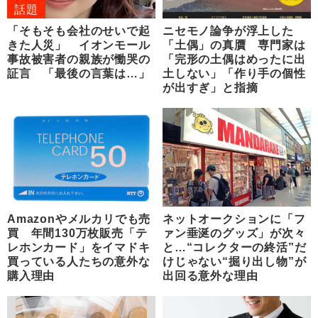
話題
「そもそも会社のせいで起
ニセモノ論争が浮上した
きた人災」 イオンモール
「土偶」の真贋 専門家は
事故被害者の親族が慟哭の
「完形の土偶はめったに出
証言 「最後の言葉は…」
土しない」「作り手の個性
が出すぎ」と指摘
Amazonやメルカリでも売
ネットオークションに「フ
買 年間130万枚販売「テ
ァン垂涎のグッズ」が次々
レホンカード」をイマドキ
と…“コレクターの終活”だ
買っている人たちの意外な
けじゃない“掘り出し物”が
購入理由
出回る意外な理由