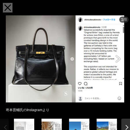
1/8
嵜本晋輔氏のInstagramより