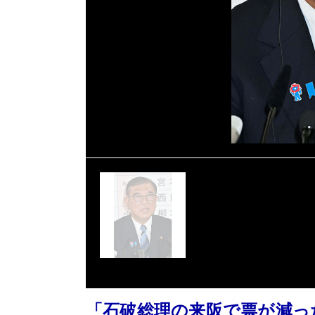
「石破総理の来阪で票が減っ