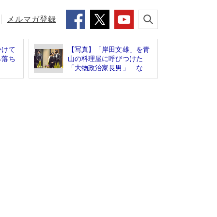
メルマガ登録
かけて
【写真】「岸田文雄」を青
ら落ち
山の料理屋に呼びつけた
「大物政治家長男」 な...