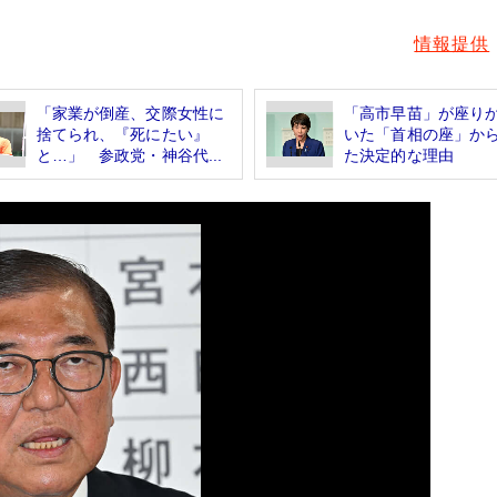
情報提供
「家業が倒産、交際女性に
「高市早苗」が座り
捨てられ、『死にたい』
いた「首相の座」か
と…」 参政党・神谷代...
た決定的な理由