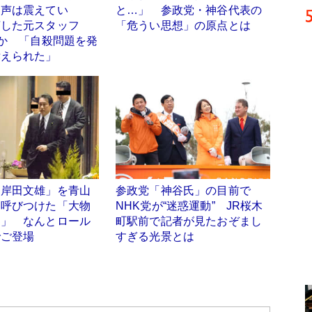
、声は震えてい
と…」 参政党・神谷代表の
言した元スタッフ
「危うい思想」の原点とは
”か 「自殺問題を発
訴えられた」
「岸田文雄」を青山
参政党「神谷氏」の目前で
に呼びつけた「大物
NHK党が“迷惑運動” JR桜木
男」 なんとロール
町駅前で記者が見たおぞまし
でご登場
すぎる光景とは