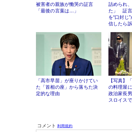
被害者の親族が慟哭の証言
詰められ
「最後の言葉は…」
た」 証
を“口封じ
信したら
「高市早苗」が座りかけてい
【写真】
た「首相の座」から落ちた決
の料理屋
定的な理由
政治家長
スロイス