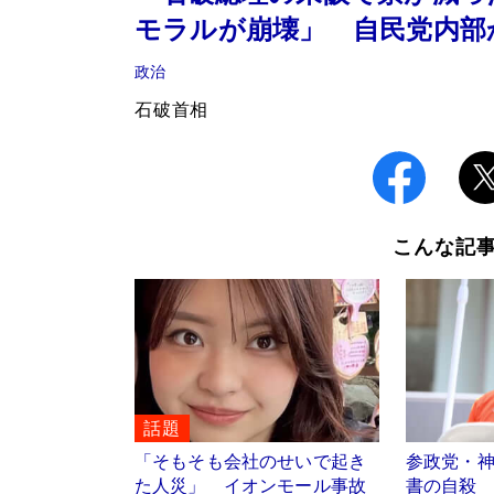
モラルが崩壊」 自民党内部
政治
石破首相
こんな記
話題
「そもそも会社のせいで起き
参政党・
た人災」 イオンモール事故
書の自殺