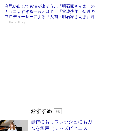
今思い出しても涙が出そう…「明石家さんま」の
カッコよすぎる一言とは？ 「電波少年」伝説の
プロデューサーによる『人間・明石家さんま』評
Book Bang
「宇宙兄弟」最終46巻がベストセラー1
位 宇宙開発への関心を押し上げた18年の
物語に幕 特装版には「宇宙で描かれたマ
ンガ」も収録
Book Bang
美輪明宏 晩年の回答を集めた『ほほえんで生き
るための人生相談』がランクイン［エンターテイ
メントベストセラー］
Book Bang
「『火垂るの墓』は、大嘘である」原作者が抱き
続けた“自責の念”とは…「自己憐憫は描きたくな
い」監督が徹底的にこだわったこと（後編） #
戦争の記憶
Book Bang
「叱って伸びるやつは、褒めたらもっと伸びる」
おすすめ
俳優・高嶋政伸が家族に教わった“人を育てるコ
ツ”…芸への考え方を明かす
Book Bang
創作にもリフレッシュにもガ
東野圭吾、伊坂幸太郎の人気シリーズ最新作どち
ムを愛用（ジャズピアニス