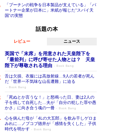
「プーチンの戦争を日本製品が支えている」「パ
ートナー企業が日本に」米紙が報じた“スパイ天
国”の実態
話題の本
レビュー
ニュース
英国で「末席」を用意された天皇陛下を
「最前列」に呼び寄せた人物とは？ 天皇
陛下が尊敬される理由
Book Bang
舌は欠損、衣服には高放射線…9人の若者が死ん
だ「世界一不気味な山岳遭難」に迫る
Book Bang
「死ぬとか言うな！」と怒鳴った日、妻は2人の
子を残して自死した…夫が「自分の犯した罪や愚
かさ」に向き合う魂の一冊
Book Bang
心を病んだ母が「4Lの大五郎」を飲み干しゲロま
みれに…ノブコブ徳井が「感情を失くした」子供
時代を明かす
Book Bang