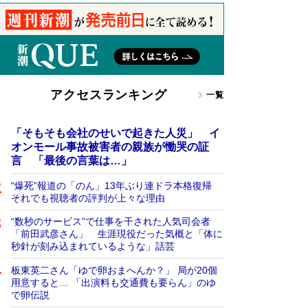
アクセスランキング
一覧
「そもそも会社のせいで起きた人災」 イ
オンモール事故被害者の親族が慟哭の証
言 「最後の言葉は…」
“爆死”報道の「のん」13年ぶり連ドラ本格復帰
それでも視聴者の評判が上々な理由
“数秒のサービス”で仕事を干された人気司会者
「前田武彦さん」 生涯現役だった気概と「体に
秒針が刻み込まれているような」話芸
板東英二さん「ゆで卵おまへんか？」 局が20個
用意すると… 「出演料も交通費も要らん」のゆ
で卵伝説