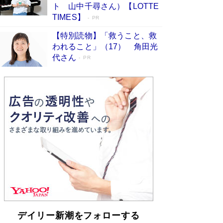
らも文庫化 映画化された直木賞受賞作もランク
ト 山中千尋さん）【LOTTE
イン［文庫ベストセラー］
Book Bang
TIMES】
PR
【特別読物】「救うこと、救
われること」（17） 角田光
代さん
PR
デイリー新潮をフォローする