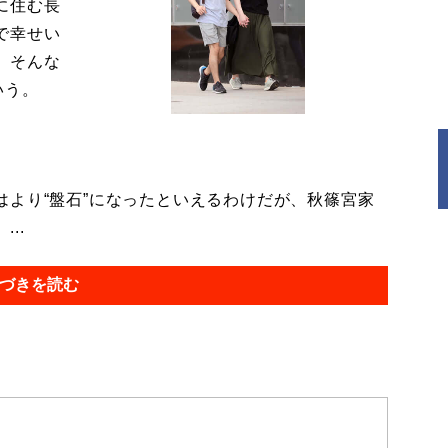
に住む長
で幸せい
。そんな
いう。
より“盤石”になったといえるわけだが、秋篠宮家
..
づきを読む