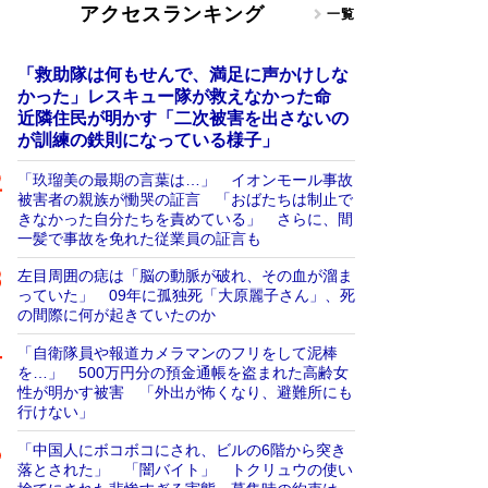
アクセスランキング
一覧
「救助隊は何もせんで、満足に声かけしな
かった」レスキュー隊が救えなかった命
近隣住民が明かす「二次被害を出さないの
が訓練の鉄則になっている様子」
「玖瑠美の最期の言葉は…」 イオンモール事故
被害者の親族が慟哭の証言 「おばたちは制止で
きなかった自分たちを責めている」 さらに、間
一髪で事故を免れた従業員の証言も
左目周囲の痣は「脳の動脈が破れ、その血が溜ま
っていた」 09年に孤独死「大原麗子さん」、死
の間際に何が起きていたのか
「自衛隊員や報道カメラマンのフリをして泥棒
を…」 500万円分の預金通帳を盗まれた高齢女
性が明かす被害 「外出が怖くなり、避難所にも
行けない」
「中国人にボコボコにされ、ビルの6階から突き
落とされた」 「闇バイト」 トクリュウの使い