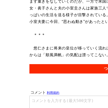
ます重きをなしていくのだが、一方で米国
女・眞子さんと夫の小室圭さんは家族三人
っぱいの生活を送る様子が目撃されている
小室夫妻に今回、“思わぬ動き”があったと
＊＊＊
悠仁さまに将来の皇位が移っていく流れは
からは「順風満帆」の気配は漂ってこない。.
つ