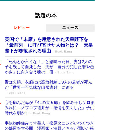
話題の本
レビュー
ニュース
英国で「末席」を用意された天皇陛下を
「最前列」に呼び寄せた人物とは？ 天皇
陛下が尊敬される理由
Book Bang
「死ぬとか言うな！」と怒鳴った日、妻は2人の
子を残して自死した…夫が「自分の犯した罪や愚
かさ」に向き合う魂の一冊
Book Bang
舌は欠損、衣服には高放射線…9人の若者が死ん
だ「世界一不気味な山岳遭難」に迫る
Book Bang
心を病んだ母が「4Lの大五郎」を飲み干しゲロま
みれに…ノブコブ徳井が「感情を失くした」子供
時代を明かす
Book Bang
事故物件住みます芸人・松原タニシがいわくつき
の部屋を大公開 漫画家・清野とおるが聞いた衝