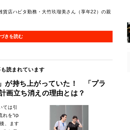
貨店ハビタ勤務・大竹玖瑠美さん（享年22）の親
づきを読む
事も読まれています
」が持ち上がっていた！ 「プラ
計画立ち消えの理由とは？
いては引
流れを“ゆ
今後、ます