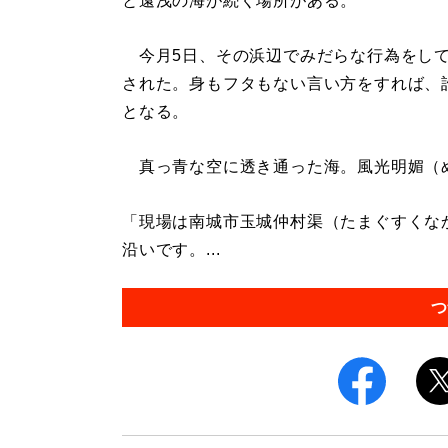
と遠浅の海が続く場所がある。
今月5日、その浜辺でみだらな行為をして
された。身もフタもない言い方をすれば、
となる。
真っ青な空に透き通った海。風光明媚（
「現場は南城市玉城仲村渠（たまぐすくな
沿いです。...
つ