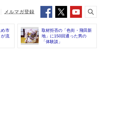
メルマガ登録
止め市
取材拒否の「色街・飛田新
」が流
地」に150回通った男の
「体験談」