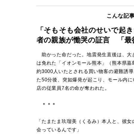
こんな記
「そもそも会社のせいで起き
者の親族が慟哭の証言 「最
助かった命だった。地震発生直後は、大
は免れた「イオンモール熊本」（熊本県嘉
約3000人いたとされる買い物客の避難誘
た50分後、突如爆発が起こり、モール内に
店の従業員7名の命が奪われた。
＊＊＊
「たまたま玖瑠美（くるみ）本人と、彼女
会っているんです」