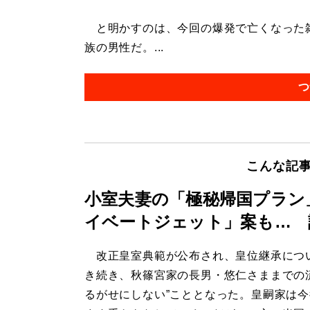
と明かすのは、今回の爆発で亡くなった雑
族の男性だ。...
つ
こんな記
小室夫妻の「極秘帰国プラン
イベートジェット」案も… 
改正皇室典範が公布され、皇位継承につ
き続き、秋篠宮家の長男・悠仁さままでの
るがせにしない”こととなった。皇嗣家は