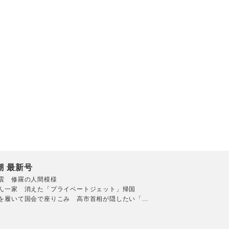
潮 最新号
震 修羅の人間模様
ん一家 消えた「プライベートジェット」帰国
を履いて国会で座りこみ 高市首相が隠したい「...