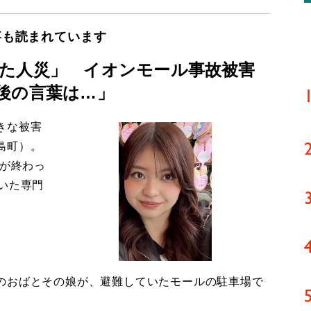
事も読まれています
た人災」 イオンモール事故被害
後の言葉は…」
きな被害
島町）。
導が終わっ
いた専門
のおばとその娘が、避難していたモールの駐車場で