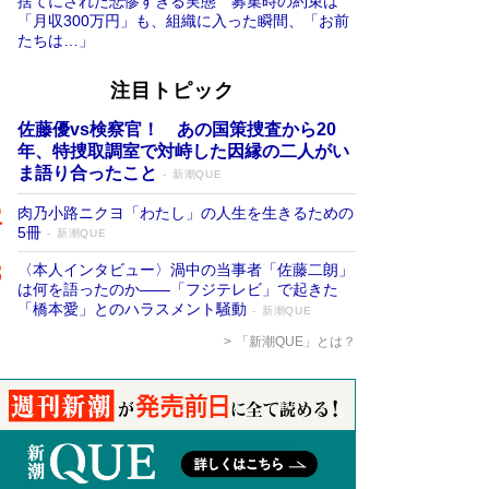
捨てにされた悲惨すぎる実態 募集時の約束は
「月収300万円」も、組織に入った瞬間、「お前
たちは…」
注目トピック
佐藤優vs検察官！ あの国策捜査から20
年、特捜取調室で対峙した因縁の二人がい
ま語り合ったこと
新潮QUE
肉乃小路ニクヨ「わたし」の人生を生きるための
5冊
新潮QUE
〈本人インタビュー〉渦中の当事者「佐藤二朗」
は何を語ったのか――「フジテレビ」で起きた
「橋本愛」とのハラスメント騒動
新潮QUE
「新潮QUE」とは？