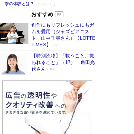
撃の体験とは？
Book Bang
追悼・東野圭吾さん 週間ベストセラーラ
おすすめ
ンキングに『容疑者Xの献身』『白夜行』
創作にもリフレッシュにもガ
など代表作が並ぶ［文庫ベストセラー］
ムを愛用（ジャズピアニス
Book Bang
ト 山中千尋さん）【LOTTE
73歳でも働くしかない 「老後レス時代」に交通
TIMES】
PR
誘導員の独白が話題
Book Bang
【特別読物】「救うこと、救
「なんで？ そんな馬鹿な……」90歳になった作
われること」（17） 角田光
家・阿刀田高さんが、ひとり暮らしの生活を明か
代さん
す
PR
Book Bang
竹内由恵の前に現れた「テレビ観ないんだよね
ぇ」という男性…夫を選んでテレ朝退社したワケ
Book Bang
和田秀樹の70代、80代向け新書がベスト3を独
占 上半期1位にも選出［新書ベストセラー］
Book Bang