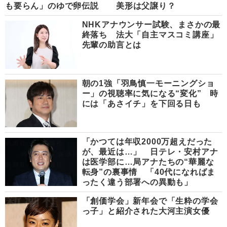
も要らん」のゆで卵伝説
美形は父譲り？
NHKアナウンサー試験、まさかの最
終落ち 法大「自主マスコミ講座」
先輩の助言とは
朝の1強「羽鳥慎一モーニングショ
ー」の視聴率に気になる“変化” 時
には「あさイチ」を下回る日も
「かつては年収2000万超えだった
が、最近は…」 日テレ・安村アナ
は医学部に…局アナたちの“華麗な
転身”の裏事情 「40代になればま
ったく違う部署への異動も」
「創価学会」新年会で「生粋の学会
っ子」と紹介された大河主演女優