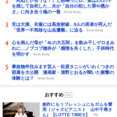
「死ぬとか言うな！」と怒鳴った日、妻は2人の子
を残して自死した…夫が「自分の犯した罪や愚か
さ」に向き合う魂の一冊
Book Bang
舌は欠損、衣服には高放射線…9人の若者が死んだ
「世界一不気味な山岳遭難」に迫る
Book Bang
心を病んだ母が「4Lの大五郎」を飲み干しゲロまみ
れに…ノブコブ徳井が「感情を失くした」子供時代
を明かす
Book Bang
事故物件住みます芸人・松原タニシがいわくつきの
部屋を大公開 漫画家・清野とおるが聞いた衝撃の
体験とは？
Book Bang
おすすめ
創作にもリフレッシュにもガムを愛
用（ジャズピアニスト 山中千尋さ
ん）【LOTTE TIMES】
PR