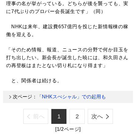
理事の名が挙がっている。どちらが後を襲っても、実
に7代ぶりのプロパー会長誕生です」（同）
NHKは来年、建設費657億円を投じた新情報棟の稼
働を迎える。
「そのため情報、報道、ニュースの分野で何か目玉を
打ち出したい。新会長が誕生した暁には、和久田さん
の再登板はまたとない切り札になり得ます」
と、関係者は続ける。
次ページ：
「NHKスぺシャル」での起用も
前へ
1
2
次へ
[1/2ページ]