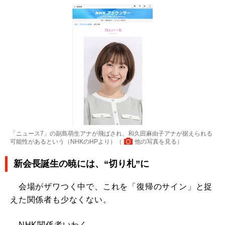
「ニュース7」の副島萌生アナが飛ばされ、和久田麻由子アナが据えられる
可能性があるという（NHKのHPより）（
他の写真を見る
）
新会長誕生の暁には、“切り札”に
会場がザワつく中で、これを「復帰のサイン」と捉
えた関係者も少なくない。
NHK関係者いわく、