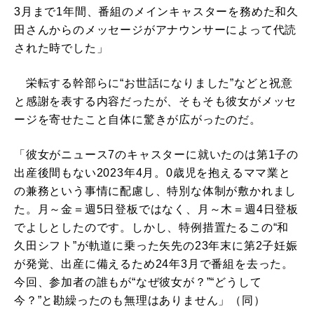
3月まで1年間、番組のメインキャスターを務めた和久
田さんからのメッセージがアナウンサーによって代読
された時でした」
栄転する幹部らに“お世話になりました”などと祝意
と感謝を表する内容だったが、そもそも彼女がメッセ
ージを寄せたこと自体に驚きが広がったのだ。
「彼女がニュース7のキャスターに就いたのは第1子の
出産後間もない2023年4月。0歳児を抱えるママ業と
の兼務という事情に配慮し、特別な体制が敷かれまし
た。月～金＝週5日登板ではなく、月～木＝週4日登板
でよしとしたのです。しかし、特例措置たるこの“和
久田シフト”が軌道に乗った矢先の23年末に第2子妊娠
が発覚、出産に備えるため24年3月で番組を去った。
今回、参加者の誰もが“なぜ彼女が？”“どうして
今？”と勘繰ったのも無理はありません」（同）