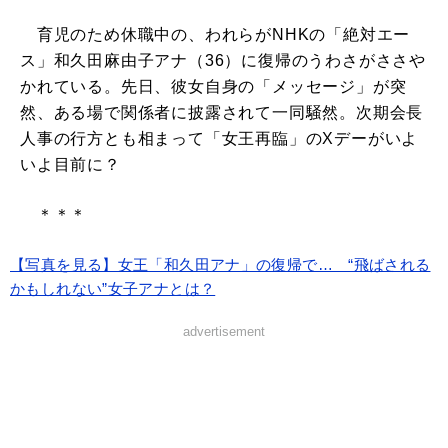
育児のため休職中の、われらがNHKの「絶対エー
ス」和久田麻由子アナ（36）に復帰のうわさがささや
かれている。先日、彼女自身の「メッセージ」が突
然、ある場で関係者に披露されて一同騒然。次期会長
人事の行方とも相まって「女王再臨」のXデーがいよ
いよ目前に？
＊＊＊
【写真を見る】女王「和久田アナ」の復帰で… “飛ばされる
かもしれない”女子アナとは？
advertisement