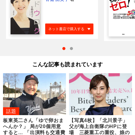
ネット書店で購入する
こんな記事も読まれています
話題
板東英二さん「ゆで卵おま
【写真4枚】「北川景子」
へんか？」 局が20個用意
父が海上自衛隊のHPに登
すると… 「出演料も交通費
場 三菱重工の重役、娘の