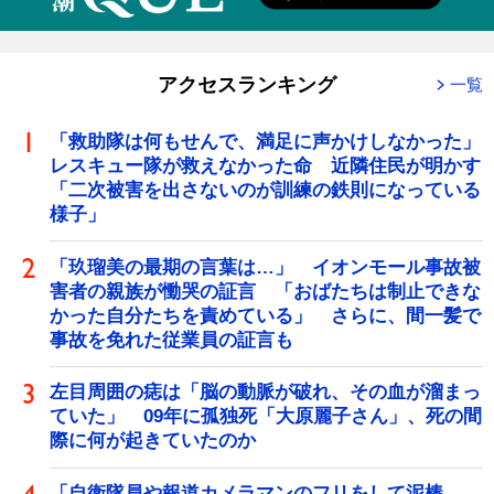
アクセスランキング
一覧
「救助隊は何もせんで、満足に声かけしなかった」
レスキュー隊が救えなかった命 近隣住民が明かす
「二次被害を出さないのが訓練の鉄則になっている
様子」
「玖瑠美の最期の言葉は…」 イオンモール事故被
害者の親族が慟哭の証言 「おばたちは制止できな
かった自分たちを責めている」 さらに、間一髪で
事故を免れた従業員の証言も
左目周囲の痣は「脳の動脈が破れ、その血が溜まっ
ていた」 09年に孤独死「大原麗子さん」、死の間
際に何が起きていたのか
「自衛隊員や報道カメラマンのフリをして泥棒