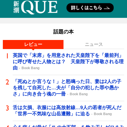
話題の本
レビュー
ニュース
英国で「末席」を用意された天皇陛下を「最前列」
に呼び寄せた人物とは？ 天皇陛下が尊敬される理
由
Book Bang
「死ぬとか言うな！」と怒鳴った日、妻は2人の子
を残して自死した…夫が「自分の犯した罪や愚か
さ」に向き合う魂の一冊
Book Bang
舌は欠損、衣服には高放射線…9人の若者が死んだ
「世界一不気味な山岳遭難」に迫る
Book Bang