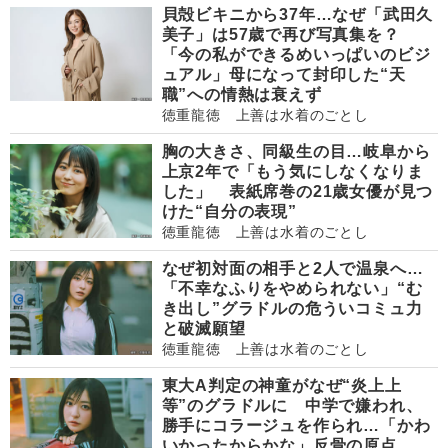
貝殻ビキニから37年…なぜ「武田久
美子」は57歳で再び写真集を？
「今の私ができるめいっぱいのビジ
ュアル」母になって封印した“天
職”への情熱は衰えず
徳重龍徳 上善は水着のごとし
胸の大きさ、同級生の目…岐阜から
上京2年で「もう気にしなくなりま
した」 表紙席巻の21歳女優が見つ
けた“自分の表現”
徳重龍徳 上善は水着のごとし
なぜ初対面の相手と2人で温泉へ…
「不幸なふりをやめられない」“む
き出し”グラドルの危ういコミュ力
と破滅願望
徳重龍徳 上善は水着のごとし
東大A判定の神童がなぜ“炎上上
等”のグラドルに 中学で嫌われ、
勝手にコラージュを作られ…「かわ
いかったからかな」反骨の原点