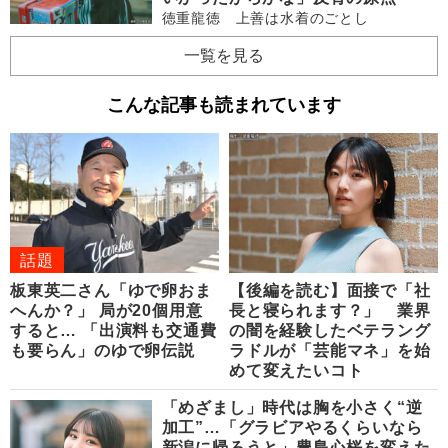
徳重龍徳 上善は水着のごとし
一覧を見る
こんな記事も読まれています
話題
板東英二さん「ゆで卵おま
【後編を読む】面接で「社
へんか？」 局が20個用意
長と寝られます？」 業界
すると… 「出演料も交通費
の闇を経験したベテラング
も要らん」のゆで卵伝説
ラドルが「芸能マネ」を始
めて変えたいコト
「めざまし」時代は胸を小さく“逆
加工”…「グラビアやるくらいなら
新潟に帰ろうと」豊島心桜を変えた