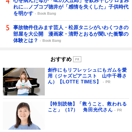
心を病んだ母が「4Lの大五郎」を飲み干しゲロまみ
れに…ノブコブ徳井が「感情を失くした」子供時代
を明かす
Book Bang
事故物件住みます芸人・松原タニシがいわくつきの
部屋を大公開 漫画家・清野とおるが聞いた衝撃の
体験とは？
Book Bang
おすすめ
創作にもリフレッシュにもガムを愛
用（ジャズピアニスト 山中千尋さ
ん）【LOTTE TIMES】
PR
【特別読物】「救うこと、救われる
こと」（17） 角田光代さん
PR