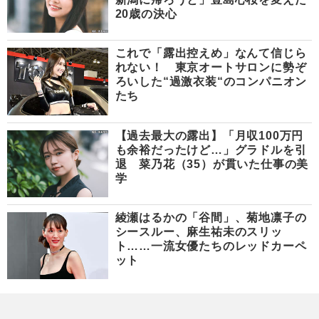
20歳の決心
これで「露出控えめ」なんて信じら
れない！ 東京オートサロンに勢ぞ
ろいした“過激衣装“のコンパニオン
たち
【過去最大の露出】「月収100万円
も余裕だったけど…」グラドルを引
退 菜乃花（35）が貫いた仕事の美
学
綾瀬はるかの「谷間」、菊地凛子の
シースルー、麻生祐未のスリッ
ト……一流女優たちのレッドカーペ
ット