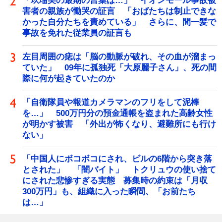
「玖瑠美の最期の言葉は…」 イオンモール事故被
害者の親族が慟哭の証言 「おばたちは制止できな
かった自分たちを責めている」 さらに、間一髪で
事故を免れた従業員の証言も
左目周囲の痣は「脳の動脈が破れ、その血が溜まっ
ていた」 09年に孤独死「大原麗子さん」、死の間
際に何が起きていたのか
「自衛隊員や報道カメラマンのフリをして泥棒
を…」 500万円分の預金通帳を盗まれた高齢女性
が明かす被害 「外出が怖くなり、避難所にも行け
ない」
「中国人にボコボコにされ、ビルの6階から突き落
とされた」 「闇バイト」 トクリュウの使い捨て
にされた悲惨すぎる実態 募集時の約束は「月収
300万円」も、組織に入った瞬間、「お前たち
は…」