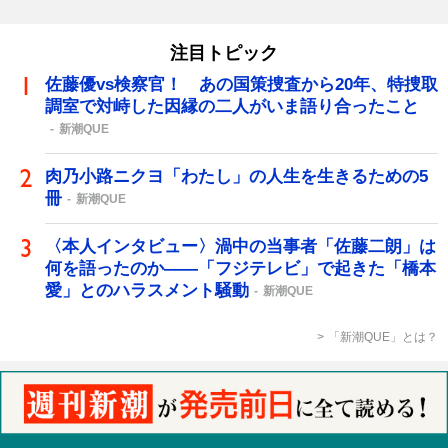
注目トピック
佐藤優vs検察官！ あの国策捜査から20年、特捜取
調室で対峙した因縁の二人がいま語り合ったこと
新潮QUE
肉乃小路ニクヨ「わたし」の人生を生きるための5
冊
新潮QUE
〈本人インタビュー〉渦中の当事者「佐藤二朗」は
何を語ったのか――「フジテレビ」で起きた「橋本
愛」とのハラスメント騒動
新潮QUE
「新潮QUE」とは？