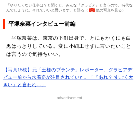
「やりたくない仕事は？と聞くと、みんな『グラビア』と言うので。時代な
んでしょうね。それでいいと思います」と語る（
他の写真を見る
）
平塚奈菜インタビュー前編
平塚奈菜は、東京の下町出身で、とにもかくにも白
黒はっきりしている。変に小細工せずに言いたいこと
は言うので気持ちいい。
【写真15枚】元「王様のブランチ」レポーター。グラビアデ
ビュー前から水着姿が注目されていた。「『あれ？ すごく大
きい』と言われ…」
advertisement