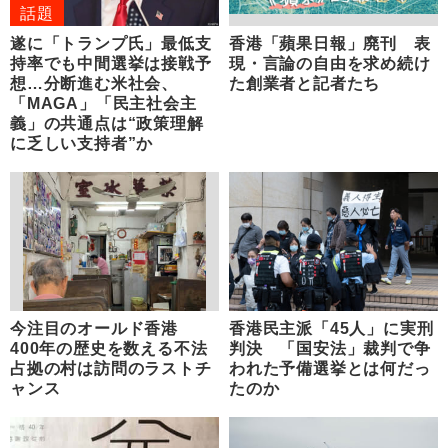
話題
遂に「トランプ氏」最低支
香港「蘋果日報」廃刊 表
持率でも中間選挙は接戦予
現・言論の自由を求め続け
想…分断進む米社会、
た創業者と記者たち
「MAGA」「民主社会主
義」の共通点は“政策理解
に乏しい支持者”か
今注目のオールド香港
香港民主派「45人」に実刑
400年の歴史を数える不法
判決 「国安法」裁判で争
占拠の村は訪問のラストチ
われた予備選挙とは何だっ
ャンス
たのか