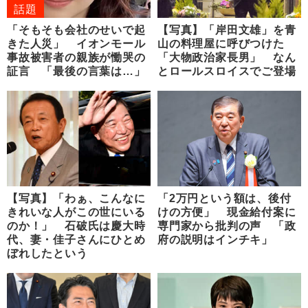
話題
「そもそも会社のせいで起
【写真】「岸田文雄」を青
きた人災」 イオンモール
山の料理屋に呼びつけた
事故被害者の親族が慟哭の
「大物政治家長男」 なん
証言 「最後の言葉は…」
とロールスロイスでご登場
【写真】「わぁ、こんなに
「2万円という額は、後付
きれいな人がこの世にいる
けの方便」 現金給付案に
のか！」 石破氏は慶大時
専門家から批判の声 「政
代、妻・佳子さんにひとめ
府の説明はインチキ」
ぼれしたという