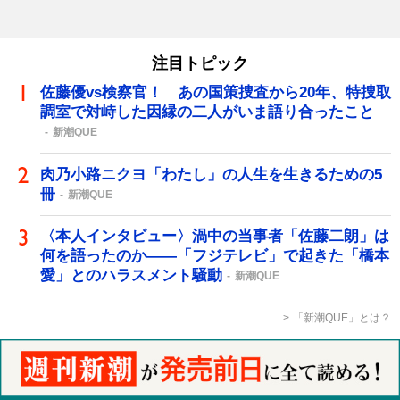
注目トピック
佐藤優vs検察官！ あの国策捜査から20年、特捜取
調室で対峙した因縁の二人がいま語り合ったこと
新潮QUE
肉乃小路ニクヨ「わたし」の人生を生きるための5
冊
新潮QUE
〈本人インタビュー〉渦中の当事者「佐藤二朗」は
何を語ったのか――「フジテレビ」で起きた「橋本
愛」とのハラスメント騒動
新潮QUE
「新潮QUE」とは？