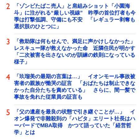
「ゾンビたばこ売人」と肩組みショット「小園海
斗」に注がれる“厳しい視線” 昨季の首位打者も今
季は打撃低調、守備にも不安 「レギュラー剥奪も
選択肢のひとつに」
「救助隊は何もせんで、満足に声かけしなかった」
レスキュー隊が救えなかった命 近隣住民が明かす
「二次被害を出さないのが訓練の鉄則になっている
様子」
「玖瑠美の最期の言葉は…」 イオンモール事故被
害者の親族が慟哭の証言 「おばたちは制止できな
かった自分たちを責めている」 さらに、間一髪で
事故を免れた従業員の証言も
「父の遺産を最良の状態で引き継ぐことが…」 イ
オン爆発で非難殺到の「ハビタ」エリート社長はハ
ーバードでMBA取得 かつて語っていた「経営哲
学」とは