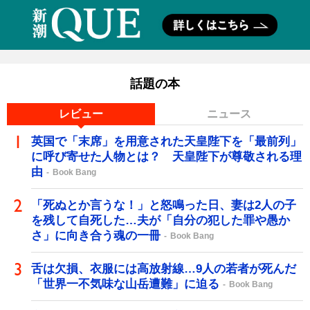
話題の本
レビュー
ニュース
英国で「末席」を用意された天皇陛下を「最前列」
に呼び寄せた人物とは？ 天皇陛下が尊敬される理
由
Book Bang
「死ぬとか言うな！」と怒鳴った日、妻は2人の子
を残して自死した…夫が「自分の犯した罪や愚か
さ」に向き合う魂の一冊
Book Bang
舌は欠損、衣服には高放射線…9人の若者が死んだ
「世界一不気味な山岳遭難」に迫る
Book Bang