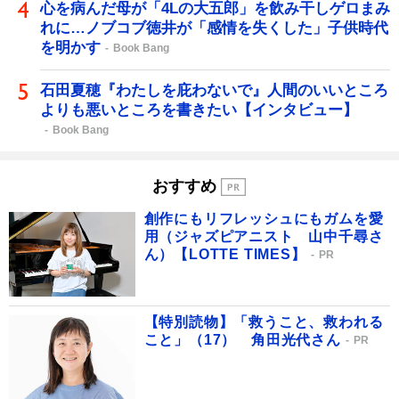
心を病んだ母が「4Lの大五郎」を飲み干しゲロまみ
れに…ノブコブ徳井が「感情を失くした」子供時代
を明かす
Book Bang
石田夏穂『わたしを庇わないで』人間のいいところ
よりも悪いところを書きたい【インタビュー】
Book Bang
おすすめ
創作にもリフレッシュにもガムを愛
用（ジャズピアニスト 山中千尋さ
ん）【LOTTE TIMES】
PR
【特別読物】「救うこと、救われる
こと」（17） 角田光代さん
PR