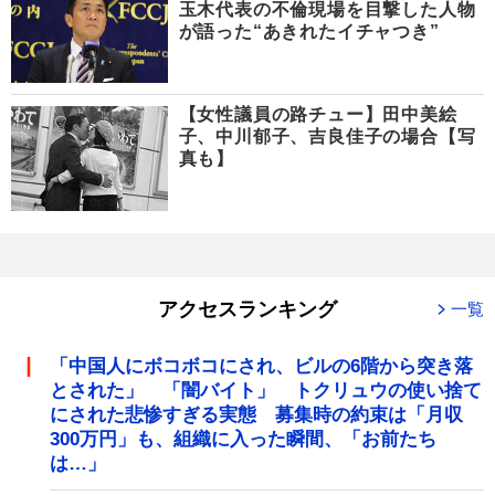
玉木代表の不倫現場を目撃した人物
が語った“あきれたイチャつき”
【女性議員の路チュー】田中美絵
子、中川郁子、吉良佳子の場合【写
真も】
アクセスランキング
一覧
「中国人にボコボコにされ、ビルの6階から突き落
とされた」 「闇バイト」 トクリュウの使い捨て
にされた悲惨すぎる実態 募集時の約束は「月収
300万円」も、組織に入った瞬間、「お前たち
は…」