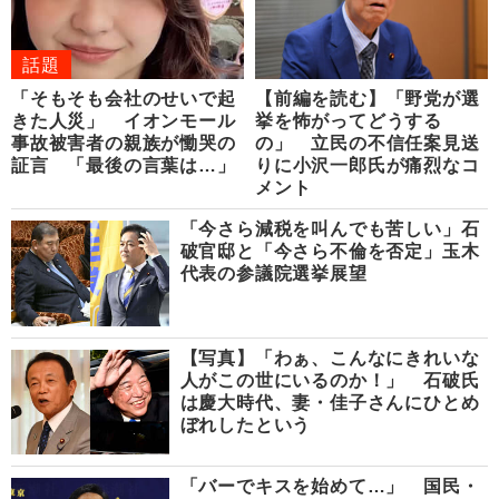
話題
「そもそも会社のせいで起
【前編を読む】「野党が選
きた人災」 イオンモール
挙を怖がってどうする
事故被害者の親族が慟哭の
の」 立民の不信任案見送
証言 「最後の言葉は…」
りに小沢一郎氏が痛烈なコ
メント
「今さら減税を叫んでも苦しい」石
破官邸と「今さら不倫を否定」玉木
代表の参議院選挙展望
【写真】「わぁ、こんなにきれいな
人がこの世にいるのか！」 石破氏
は慶大時代、妻・佳子さんにひとめ
ぼれしたという
「バーでキスを始めて…」 国民・