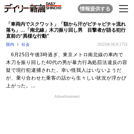
情報提供する
「車両内でスクワット」「額から汗がピチャピチャ流れ
落ち」…「南北線」木刀振り回し男 目撃者が語る犯行
直前の“異様な行動”
国内
社会
2025年06月27日
6月25日午後3時過ぎ、東京メトロ南北線の車内で
木刀を振り回した40代の男が暴力行為処罰法違反の容
疑で現行犯逮捕された。幸い怪我人はいないようだ
が、乗り合わせた乗客の話から生々しい状況が浮かび
上がった。...
Advertisement