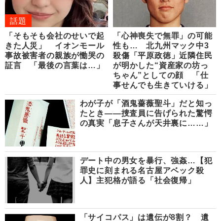
話題
「そもそも会社のせいで起
「心神喪失で無罪」の可能
きた人災」 イオンモール
性も… 北九州マック中3
事故被害者の親族が慟哭の
殺傷「平原政徳」近隣住民
証言 「最後の言葉は…」
が明かした“資産家の坊っ
ちゃん”としての顔 「仕
事せんでも生きていける」
わが子が「酒鬼薔薇聖斗」だと知っ
たとき――捜査員に告げられた驚愕
の真実「息子さんが天井裏に……」
デート中の男女を暴行、強姦…【犯
罪史に刻まれる名古屋アベック殺
人】主犯格が語る「社会復帰」
「サイコパス」は遺伝が8割？ 遺