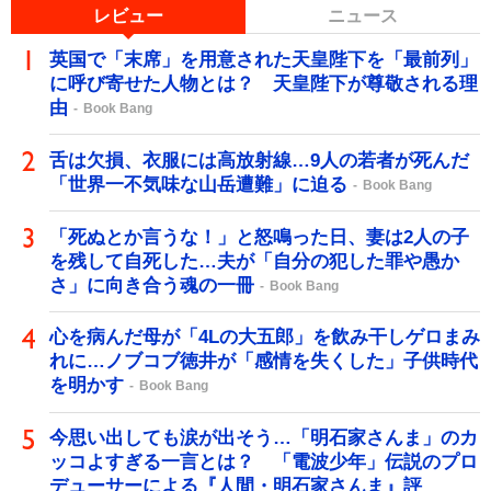
レビュー
ニュース
英国で「末席」を用意された天皇陛下を「最前列」
に呼び寄せた人物とは？ 天皇陛下が尊敬される理
由
Book Bang
舌は欠損、衣服には高放射線…9人の若者が死んだ
「世界一不気味な山岳遭難」に迫る
Book Bang
「死ぬとか言うな！」と怒鳴った日、妻は2人の子
を残して自死した…夫が「自分の犯した罪や愚か
さ」に向き合う魂の一冊
Book Bang
心を病んだ母が「4Lの大五郎」を飲み干しゲロまみ
れに…ノブコブ徳井が「感情を失くした」子供時代
を明かす
Book Bang
今思い出しても涙が出そう…「明石家さんま」のカ
ッコよすぎる一言とは？ 「電波少年」伝説のプロ
デューサーによる『人間・明石家さんま』評