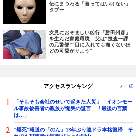
伝にまつわる「言ってはいけない」
タブー
女児におぞましい凶行「勝田州彦」
を生んだ家庭環境 父は“捜査一課
の元警部”“目に入れても痛くないほ
どの可愛がりよう”
アクセスランキング
一覧
「そもそも会社のせいで起きた人災」 イオンモー
ル事故被害者の親族が慟哭の証言 「最後の言葉
は…」
“爆死”報道の「のん」13年ぶり連ドラ本格復帰 そ