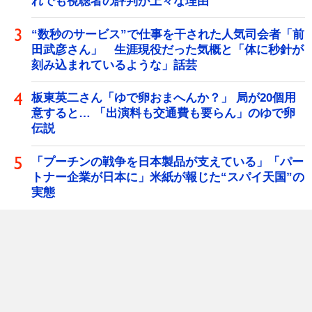
れでも視聴者の評判が上々な理由
“数秒のサービス”で仕事を干された人気司会者「前
田武彦さん」 生涯現役だった気概と「体に秒針が
刻み込まれているような」話芸
板東英二さん「ゆで卵おまへんか？」 局が20個用
意すると… 「出演料も交通費も要らん」のゆで卵
伝説
「プーチンの戦争を日本製品が支えている」「パー
トナー企業が日本に」米紙が報じた“スパイ天国”の
実態