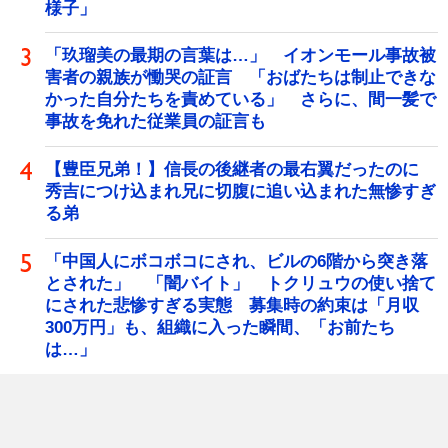
様子」
「玖瑠美の最期の言葉は…」 イオンモール事故被
害者の親族が慟哭の証言 「おばたちは制止できな
かった自分たちを責めている」 さらに、間一髪で
事故を免れた従業員の証言も
【豊臣兄弟！】信長の後継者の最右翼だったのに
秀吉につけ込まれ兄に切腹に追い込まれた無惨すぎ
る弟
「中国人にボコボコにされ、ビルの6階から突き落
とされた」 「闇バイト」 トクリュウの使い捨て
にされた悲惨すぎる実態 募集時の約束は「月収
300万円」も、組織に入った瞬間、「お前たち
は…」