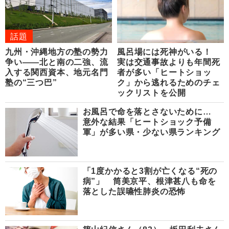
話題
九州・沖縄地方の塾の勢力
風呂場には死神がいる！
争い――北と南の二強、流
実は交通事故よりも年間死
入する関西資本、地元名門
者が多い「ヒートショッ
塾の“三つ巴”
ク」から逃れるためのチェ
ックリストを公開
お風呂で命を落とさないために…
意外な結果「ヒートショック予備
軍」が多い県・少ない県ランキング
「1度かかると3割が亡くなる“死の
病”」 筒美京平、根津甚八も命を
落とした誤嚥性肺炎の恐怖