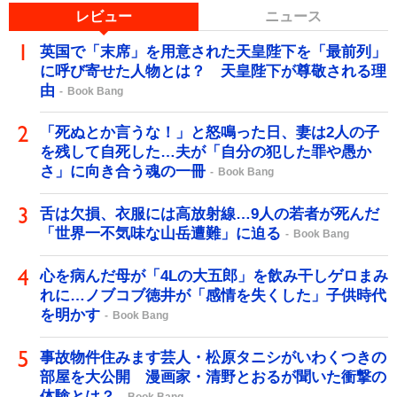
レビュー
ニュース
英国で「末席」を用意された天皇陛下を「最前列」
に呼び寄せた人物とは？ 天皇陛下が尊敬される理
由
Book Bang
「死ぬとか言うな！」と怒鳴った日、妻は2人の子
を残して自死した…夫が「自分の犯した罪や愚か
さ」に向き合う魂の一冊
Book Bang
舌は欠損、衣服には高放射線…9人の若者が死んだ
「世界一不気味な山岳遭難」に迫る
Book Bang
心を病んだ母が「4Lの大五郎」を飲み干しゲロまみ
れに…ノブコブ徳井が「感情を失くした」子供時代
を明かす
Book Bang
事故物件住みます芸人・松原タニシがいわくつきの
部屋を大公開 漫画家・清野とおるが聞いた衝撃の
体験とは？