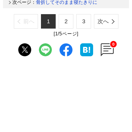
次ページ：
骨折してそのまま寝たきりに
前へ
1
2
3
次へ
[1/5ページ]
0