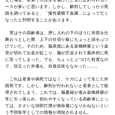
ースが多いと思います。しかし、解剖してしっかり死
因を調べてみると、「慢性硬膜下血腫」によって亡く
なったと判明することがあります。
実はその高齢者は、押し入れの下のほうに布団を仕
舞おうとした際、上下の仕切り板にちょっと頭をぶつ
けていた。そのため、脳表面にある架橋静脈という血
管が切れて出血が起こり、脳が圧迫されて最終的に死
に至ってしまった。でも、ちょっとぶつけた程度なの
で、目立った外傷も、自覚症状もなかった……。
これは老衰や病死ではなく、ケガによって生じた外
因死です。しかし、解剖が行われないと老衰として処
理されてしまう。これでは、脳萎縮が進み架橋静脈が
常に引っ張られ、切れやすくなっている高齢者にとっ
ては、ささいな頭部打撲が致命傷になりかねないとい
う予防医学としての情報が周知されません。