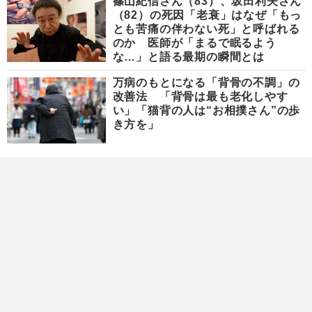
篠山紀信さん（83）、坂田利夫さん
（82）の死因「老衰」はなぜ「もっ
とも苦痛の伴わない死」と呼ばれる
のか 医師が「まるで眠るよう
な…」と語る最期の瞬間とは
万病のもとになる「背骨の不調」の
改善法 「背骨は最も老化しやす
い」「猫背の人は“お相撲さん”の歩
き方を」