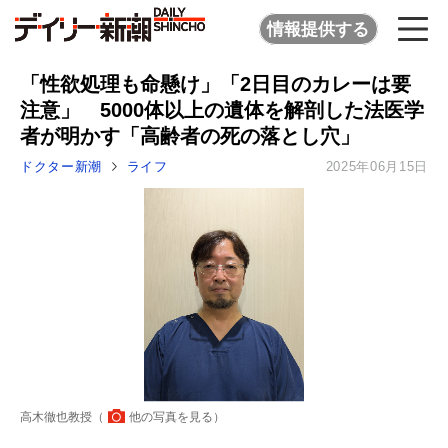
情報提供する
「性欲処理も命懸け」「2日目のカレーは要
注意」 5000体以上の遺体を解剖した法医学
者が明かす「高齢者の死の落とし穴」
ドクター新潮
ライフ
2025年06月15日
高木徹也教授（
他の写真を見る
）